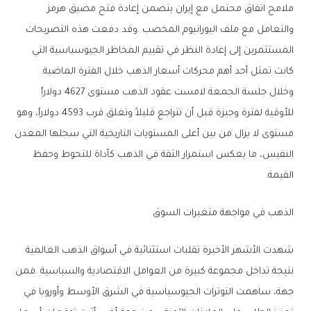
‬كانت‭ ‬تمثل‭ ‬أحد‭ ‬أهم‭ ‬محركات‭ ‬أسعار‭ ‬الذهب‭ ‬خلال‭ ‬الفترة‭ ‬الماضية‭.‬
‬القيمة‭.‬
الذهب‭ ‬في‭ ‬مواجهة‭ ‬متغيرات‭ ‬السوق