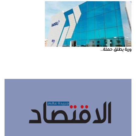
‮‬وربة‮‬‭ ‬يطلق‭ ‬حملة‭ ...