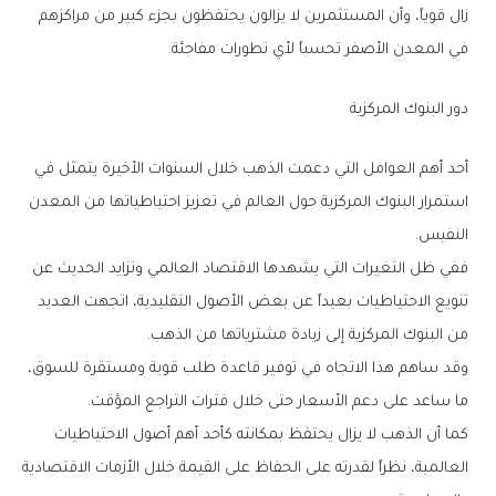
‬في‭ ‬المعدن‭ ‬الأصفر‭ ‬تحسباً‭ ‬لأي‭ ‬تطورات‭ ‬مفاجئة‭.‬
دور‭ ‬البنوك‭ ‬المركزية
‬النفيس‭.‬
‬من‭ ‬البنوك‭ ‬المركزية‭ ‬إلى‭ ‬زيادة‭ ‬مشترياتها‭ ‬من‭ ‬الذهب‭.‬
‬ما‭ ‬ساعد‭ ‬على‭ ‬دعم‭ ‬الأسعار‭ ‬حتى‭ ‬خلال‭ ‬فترات‭ ‬التراجع‭ ‬المؤقت‭.‬