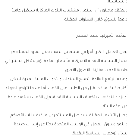
‬والسياسية‭.‬
‬داعماً‭ ‬للسوق‭ ‬خلال‭ ‬السنوات‭ ‬المقبلة‭.‬
الفائدة‭ ‬الأميركية‭ ‬تحدد‭ ‬المسار
‬جاذبية‭ ‬الذهب‭ ‬مقارنة‭ ‬بالأصول‭ ‬الأخرى‭.‬
‬من‭ ‬هذه‭ ‬البيئة‭.‬
‬بشأن‭ ‬توجهات‭ ‬السياسة‭ ‬النقدية‭.‬