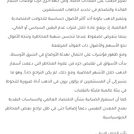
‬الفائدة‭ ‬والتضخم‭ ‬في‭ ‬تحديد‭ ‬اتجاهات‭ ‬المستثمرين‭.‬
‬نحو‭ ‬الأسهم‭ ‬والأصول‭ ‬ذات‭ ‬العوائد‭ ‬المرتفعة‭.‬
‬في‭ ‬بيئة‭ ‬عالمية‭ ‬مليئة‭ ‬بالتقلبات‭.‬
‬الجيوسياسية‭.‬
تأثير‭ ‬الملف‭ ‬الإيراني