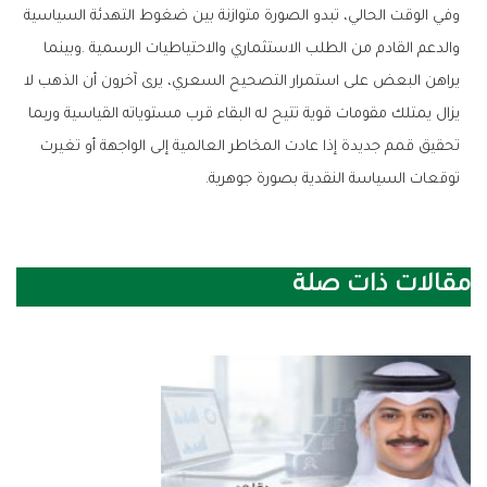
‬توقعات‭ ‬السياسة‭ ‬النقدية‭ ‬بصورة‭ ‬جوهرية‭.‬
مقالات ذات صلة