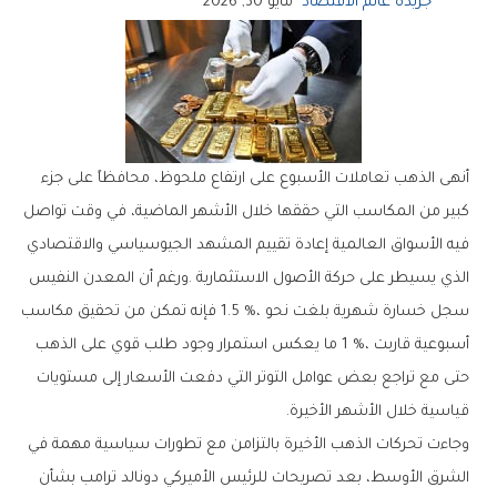
جريدة عالم الاقتصاد
مايو 30, 2026
‬قياسية‭ ‬خلال‭ ‬الأشهر‭ ‬الأخيرة‭.‬