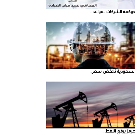
حوكمة‭ ‬الشركات‭.. ‬قواعد‭ ...
السعودية‭ ‬تخفض‭ ‬سعر‭ ...
‮‬هرمز‮‬‭ ‬يرفع‭ ‬النفط‭ ...