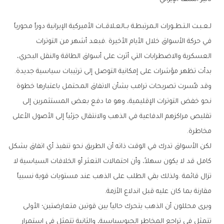
‬بدأت‭ ‬تظهر‭ ‬مؤشرات‭ ‬على‭ ‬إمكانية‭ ‬التوصل‭ ‬إلى‭ ‬ترتيبات‭ ‬سياسية‭ ‬جديدة‭.‬
‬مخاطرة‭.‬
‬مقارنة‭ ‬بما‭ ‬كان‭ ‬عليه‭ ‬قبل‭ ‬اندلاع‭ ‬الأزمة‭.‬