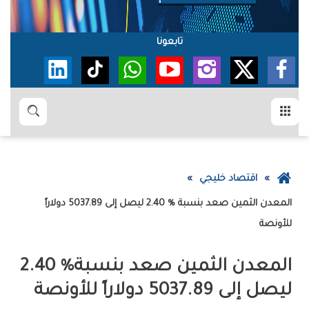
تابعونا
القائمة
بحث
عودة
اقتصاد خليجي
إلى
الصفحة
‬للأونصة
الرئيسية
المعدن‭ ‬الثمين‭ ‬صعد‭ ‬بنسبة‭ ‬2‭.‬40‭ %
‬ليصل‭ ‬إلى‭ ‬5037‭.‬89‭ ‬دولاراً‭ ‬للأونصة