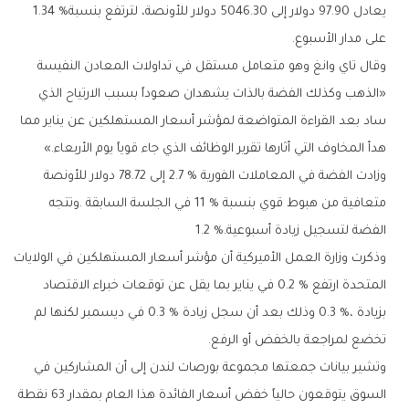
‬يعادل‭ ‬97‭.‬90‭ ‬دولار‭ ‬إلى‭ ‬5046‭.‬30‭ ‬دولار‭ ‬للأونصة،‭ ‬لترتفع‭ ‬بنسبة‭ ‬1‭.‬34‭ %
‬على‭ ‬مدار‭ ‬الأسبوع‭.‬
‬هدأ‭ ‬المخاوف‭ ‬التي‭ ‬أثارها‭ ‬تقرير‭ ‬الوظائف‭ ‬الذي‭ ‬جاء‭ ‬قوياً‭ ‬يوم‭ ‬الأربعاء‮»‬‭.‬
‬الفضة‭ ‬لتسجيل‭ ‬زيادة‭ ‬أسبوعية‭ ‬1‭.‬2‭ %.‬
‬تخضع‭ ‬لمراجعة‭ ‬بالخفض‭ ‬أو‭ ‬الرفع‭.‬