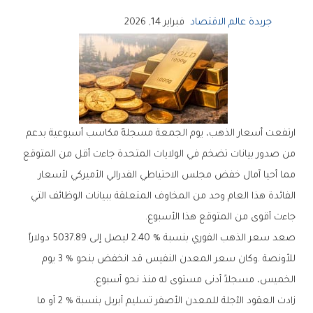
جريدة عالم الاقتصاد
فبراير 14, 2026
‬جاءت‭ ‬أقوى‭ ‬من‭ ‬المتوقع‭ ‬هذا‭ ‬الأسبوع‭.‬
‬الخميس،‭ ‬مسجلاً‭ ‬أدنى‭ ‬مستوى‭ ‬له‭ ‬منذ‭ ‬نحو‭ ‬أسبوع‭.‬