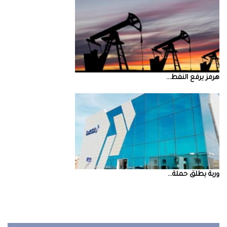
‮‬هرمز‮‬‭ ‬يرفع‭ ‬النفط‭ ...
‮‬وربة‮‬‭ ‬يطلق‭ ‬حملة‭ ...