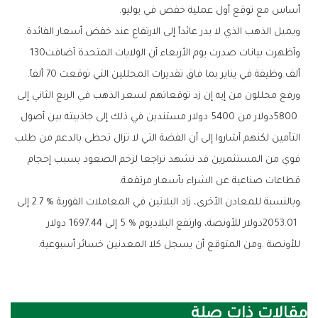
‬أساس‭ ‬مع‭ ‬توقع‭ ‬أول‭ ‬عملية‭ ‬خفض‭ ‬في‭ ‬يوليو‭.‬
ويميل‭ ‬الذهب‭ ‬الذي‭ ‬لا‭ ‬يدر‭ ‬عائداً‭ ‬إلى‭ ‬الارتفاع‭ ‬عند‭ ‬خفض‭ ‬أسعار‭ ‬الفائدة‭.‬
وأظهرت‭ ‬بيانات‭ ‬صدرت‭ ‬يوم‭ ‬الأربعاء‭ ‬أن‭ ‬الولايات‭ ‬المتحدة‭ ‬أضافت‭ ‬130‭
‬ألف‭ ‬وظيفة‭ ‬في‭ ‬يناير‭ ‬بما‭ ‬فاق‭ ‬تقديرات‭ ‬المحللين‭ ‬التي‭ ‬توقعت‭ ‬70‭ ‬ألفاً‭.‬
‬قطاعات‭ ‬صناعية‭ ‬عن‭ ‬الشراء‭ ‬بأسعار‭ ‬مرتفعة‭.‬
‬للأونصة‭. ‬ومن‭ ‬المتوقع‭ ‬أن‭ ‬يسجل‭ ‬كلا‭ ‬المعدنين‭ ‬خسائر‭ ‬أسبوعية‭.‬
مقالات ذات صلة