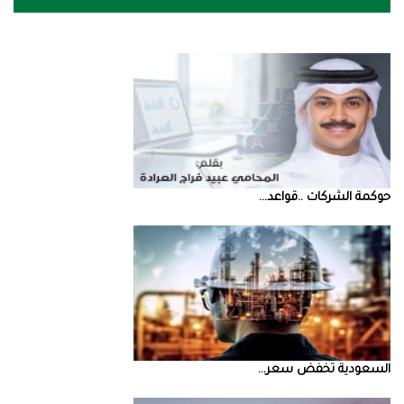
حوكمة‭ ‬الشركات‭.. ‬قواعد‭ ...
السعودية‭ ‬تخفض‭ ‬سعر‭ ...