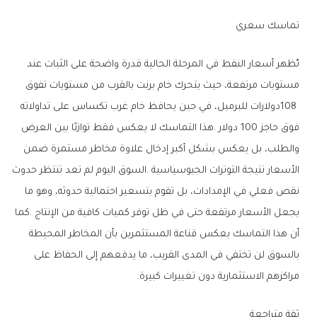
تماسك‭ ‬سعري
‬مراكزهم‭ ‬الاستثمارية‭ ‬دون‭ ‬تغييرات‭ ‬كبيرة‭.‬
ثقة‭ ‬متراجعة