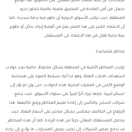
‬بنية‭ ‬تحتية‭ ‬تقلل‭ ‬من‭ ‬هذا‭ ‬الاعتماد‭ ‬في‭ ‬المستقبل‭.‬
مخاطر‭ ‬متصاعدة