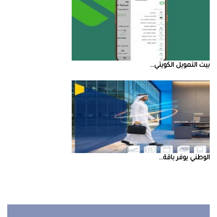
بيت‭ ‬التمويل‭ ‬الكويتي‭ ...
‮‬الوطني‮‬‭ ‬يوفر‭ ‬باقة‭ ...