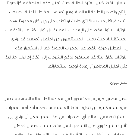
‬مثل‭ ‬تقليل‭ ‬المخاطر‭ ‬أو‭ ‬إعادة‭ ‬توجيه‭ ‬استثماراتها‭.‬
ممر‭ ‬حيوي