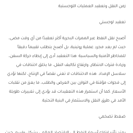
‬زمن‭ ‬النقل‭ ‬وتعقيد‭ ‬العمليات‭ ‬اللوجستية‭.‬
تعقيد‭ ‬لوجستي
‬الأمد‭ ‬في‭ ‬طرق‭ ‬النقل‭ ‬والاستثمار‭ ‬في‭ ‬البنية‭ ‬التحتية‭.‬
ضغط‭ ‬تضخمي