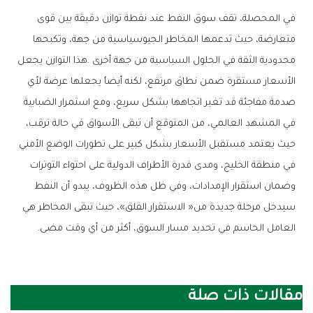
‬العامل‭ ‬الحاسم‭ ‬في‭ ‬تحديد‭ ‬مسار‭ ‬السوق،‭ ‬أكثر‭ ‬من‭ ‬أي‭ ‬وقت‭ ‬مضى‭.‬
مقالات ذات صلة