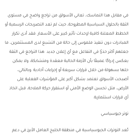
‬أي‭ ‬قرارات‭ ‬استثمارية‭.‬
توتر‭ ‬جيوسياسي