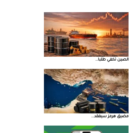
الصين‭ ‬تخفي‭ ‬طلبا‭ ...
مضيق‭ ‬هرمز‭ ‬سيفقد‭ ...