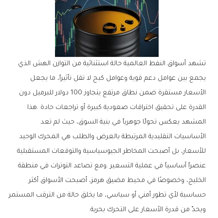
‬ويحدّ‭ ‬من‭ ‬قدرة‭ ‬الأسعار‭ ‬على‭ ‬التحرك‭ ‬بحرية‭.‬