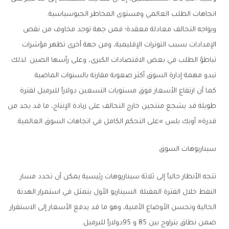
‬اتجاهات‭ ‬الطلب‭ ‬العالمي‭ ‬ومستوى‭ ‬المخاطر‭ ‬الجيوسياسية‭.‬
‬تبدو‭ ‬مهمة‭ ‬إدارة‭ ‬السوق‭ ‬أكثر‭ ‬صعوبة‭ ‬مقارنة‭ ‬بالسنوات‭ ‬الماضية‭.‬
‬قدرة‭ ‬‮«‬أوبك‭ ‬بلس‮»‬‭ ‬على‭ ‬التحكم‭ ‬الكامل‭ ‬في‭ ‬اتجاهات‭ ‬السوق‭ ‬العالمية‭.‬
سيناريوهات‭ ‬السوق
‬ضمن‭ ‬نطاق‭ ‬يتراوح‭ ‬بين‭ ‬85‭ ‬و95‭ ‬دولاراً‭ ‬للبرميل‭.‬