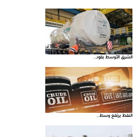
الشرق‭ ‬الأوسط‭ ‬يقود‭ ...
النفط‭ ‬يرتفع‭ ‬وسط‭ ...