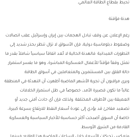
‬تحيط‭ ‬بقطاع‭ ‬الطاقة‭ ‬العالمي‭.‬
هدنة‭ ‬مؤقتة
‬حالة‭ ‬القلق‭ ‬بين‭ ‬المستثمرين‭ ‬والمتعاملين‭ ‬في‭ ‬أسواق‭ ‬الطاقة‭.‬
‬القادمة‭ ‬من‭ ‬الشرق‭ ‬الأوسط‭.‬