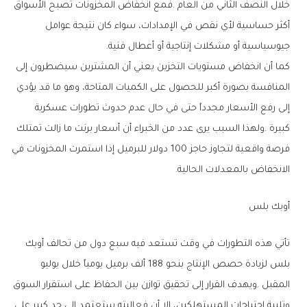
‬جيوسياسية‭ ‬أو‭ ‬مشكلات‭ ‬إنتاجية‭ ‬أو‭ ‬أعطال‭ ‬فنية‭.‬
‬الانخفاض‭ ‬بالمعدلات‭ ‬الحالية‭.‬
أوبك‭ ‬بلس