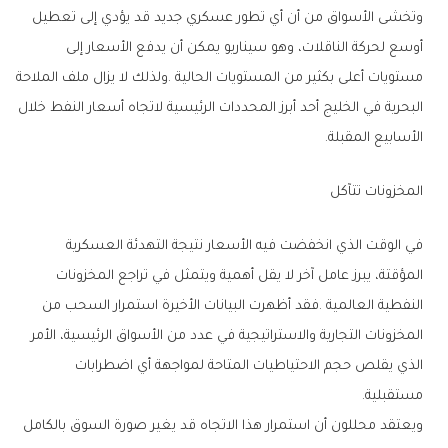
‬الأسابيع‭ ‬المقبلة‭.‬
المخزونات‭ ‬تتآكل
‬مستقبلية‭.‬