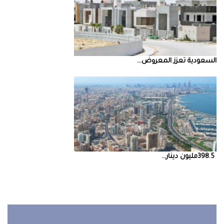
السعودية‭ ‬تعزز‭ ‬المعروض‭ ...
398.5‭ ‬مليون‭ ‬دينار‭ ...