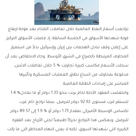
‬المباشر‭ ‬على‭ ‬إمدادات‭ ‬الطاقة‭ ‬العالمية‭.‬
وانخفضت‭ ‬العقود‭ ‬الآجلة‭ ‬لخام‭ ‬برنت‭ ‬بنحو‭ ‬1.33‭ ‬دولار‭ ‬أو‭ ‬ما‭ ‬يعادل‭ ‬1‭.‬4‭ %