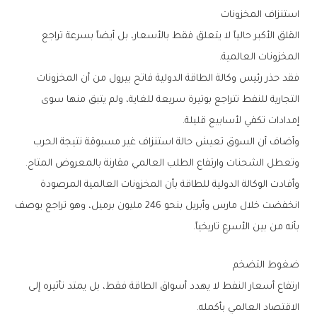
استنزاف‭ ‬المخزونات
‬المخزونات‭ ‬العالمية‭.‬
‬إمدادات‭ ‬تكفي‭ ‬لأسابيع‭ ‬قليلة‭.‬
‬وتعطل‭ ‬الشحنات‭ ‬وارتفاع‭ ‬الطلب‭ ‬العالمي‭ ‬مقارنة‭ ‬بالمعروض‭ ‬المتاح‭.‬
‬بأنه‭ ‬من‭ ‬بين‭ ‬الأسرع‭ ‬تاريخياً‭.‬
ضغوط‭ ‬التضخم
‬الاقتصاد‭ ‬العالمي‭ ‬بأكمله‭.‬