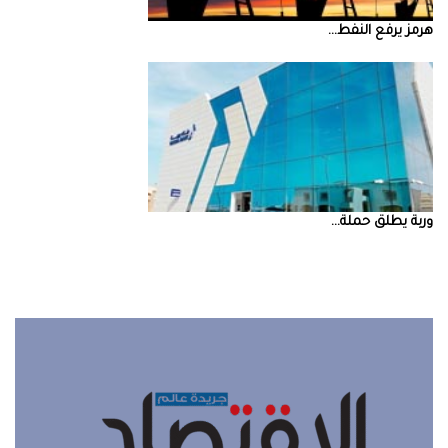
‮‬هرمز‮‬‭ ‬يرفع‭ ‬النفط‭ ...
‮‬وربة‮‬‭ ‬يطلق‭ ‬حملة‭ ...