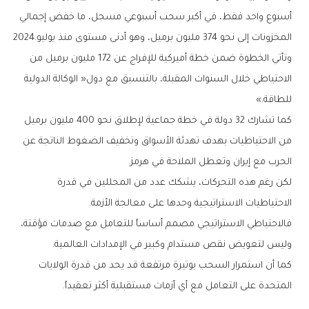
‬المخزونات‭ ‬إلى‭ ‬نحو‭ ‬374‭ ‬مليون‭ ‬برميل،‭ ‬وهو‭ ‬أدنى‭ ‬مستوى‭ ‬منذ‭ ‬يوليو‭ ‬2024‭.‬
‬للطاقة‮»‬‭.‬
‬الحرب‭ ‬مع‭ ‬إيران‭ ‬وتعطل‭ ‬الملاحة‭ ‬في‭ ‬هرمز‭.‬
‬الاحتياطيات‭ ‬الاستراتيجية‭ ‬وحدها‭ ‬على‭ ‬معالجة‭ ‬الأزمة‭.‬
‬وليس‭ ‬لتعويض‭ ‬نقص‭ ‬مستدام‭ ‬وكبير‭ ‬في‭ ‬الإمدادات‭ ‬العالمية‭.‬
‬المتحدة‭ ‬على‭ ‬التعامل‭ ‬مع‭ ‬أي‭ ‬أزمات‭ ‬مستقبلية‭ ‬أكثر‭ ‬تعقيداً‭.‬