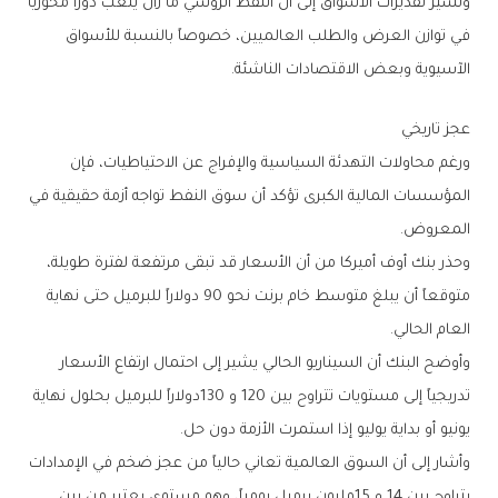
‬الآسيوية‭ ‬وبعض‭ ‬الاقتصادات‭ ‬الناشئة‭.‬
عجز‭ ‬تاريخي
‬المعروض‭.‬
‬العام‭ ‬الحالي‭.‬
‬يونيو‭ ‬أو‭ ‬بداية‭ ‬يوليو‭ ‬إذا‭ ‬استمرت‭ ‬الأزمة‭ ‬دون‭ ‬حل‭.‬