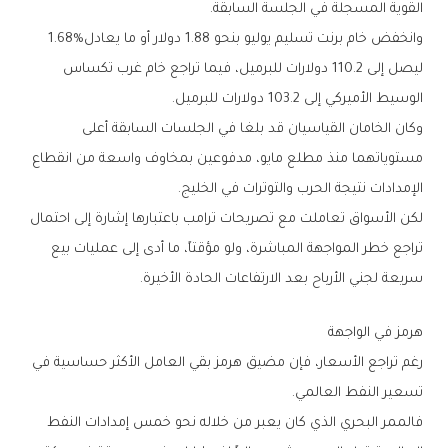
‬القوية‭ ‬المسجلة‭ ‬في‭ ‬الجلسة‭ ‬السابقة‭.‬
وانخفض‭ ‬خام‭ ‬برنت‭ ‬تسليم‭ ‬يوليو‭ ‬بنحو‭ ‬1‭.‬88‭ ‬دولار‭ ‬أو‭ ‬ما‭ ‬يعادل‭ ‬1.68%‭
‬الوسيط‭ ‬الأميركي‭ ‬إلى‭ ‬103‭.‬2‭ ‬دولارات‭ ‬للبرميل‭.‬
‬الإمدادات‭ ‬نتيجة‭ ‬الحرب‭ ‬والتوترات‭ ‬في‭ ‬الخليج‭.‬
‬سريعة‭ ‬لجني‭ ‬الأرباح‭ ‬بعد‭ ‬الارتفاعات‭ ‬الحادة‭ ‬الأخيرة‭.‬
هرمز‭ ‬في‭ ‬الواجهة
‬تسعير‭ ‬النفط‭ ‬العالمي‭.‬