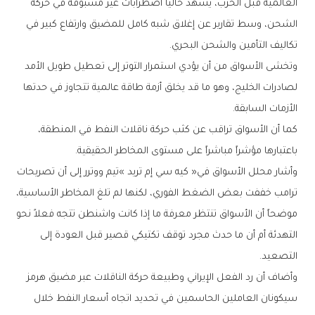
‬تكاليف‭ ‬التأمين‭ ‬والشحن‭ ‬البحري‭.‬
‬الأزمات‭ ‬السابقة‭.‬
‬باعتبارها‭ ‬مؤشراً‭ ‬مباشراً‭ ‬على‭ ‬مستوى‭ ‬المخاطر‭ ‬الحقيقية‭.‬
‬التصعيد‭.‬