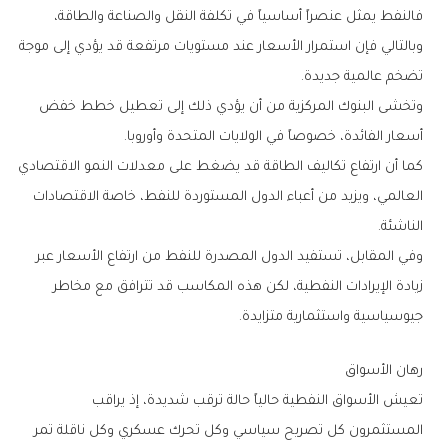
‬تضخم‭ ‬عالمية‭ ‬جديدة‭.‬
‬أسعار‭ ‬الفائدة،‭ ‬خصوصاً‭ ‬في‭ ‬الولايات‭ ‬المتحدة‭ ‬وأوروبا‭.‬
‬الناشئة‭.‬
‬جيوسياسية‭ ‬واستثمارية‭ ‬متزايدة‭.‬
رهان‭ ‬الأسواق