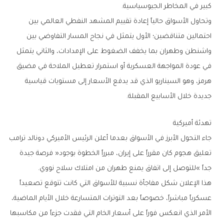
‬كبير‭ ‬في‭ ‬المخاطر‭ ‬الجيوسياسية‭.‬
‬جديدة‭ ‬خلال‭ ‬الأسابيع‭ ‬المقبلة‭.‬
تهدئة‭ ‬أميركية
‬جداً‮»‬‭ ‬للتوصل‭ ‬إلى‭ ‬اتفاق‭ ‬يمنع‭ ‬طهران‭ ‬من‭ ‬امتلاك‭ ‬سلاح‭ ‬نووي‭.‬