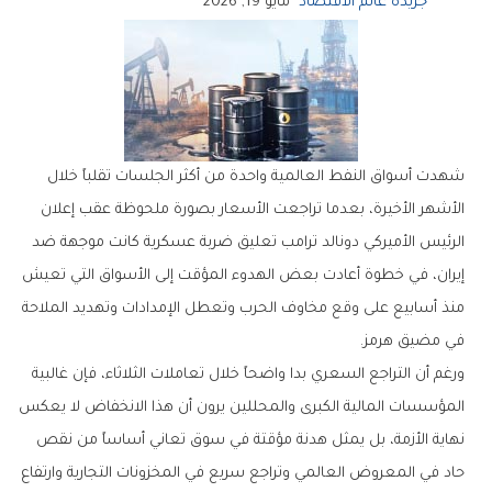
جريدة عالم الاقتصاد
مايو 19, 2026
‬في‭ ‬مضيق‭ ‬هرمز‭.‬