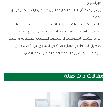
‬عبر‭ ‬الخليج‭.‬
‬لحظة‭.‬
‬الصادرات‭ ‬النفطية،‭ ‬فقد‭ ‬تشهد‭ ‬الأسعار‭ ‬بعض‭ ‬التراجع‭ ‬التدريجي‭.‬
‬الارتفاعات‭ ‬الحادة‭ ‬وربما‭ ‬أزمة‭ ‬طاقة‭ ‬عالمية‭ ‬واسعة‭ ‬النطاق‭.‬
مقالات ذات صلة