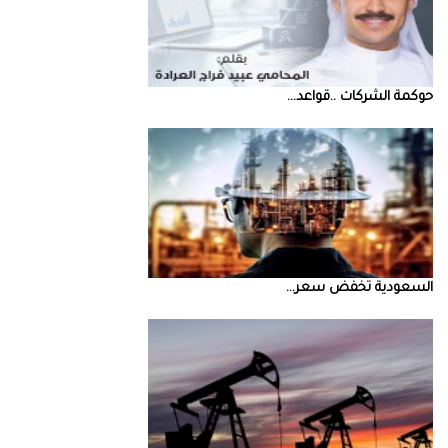
حوكمة‭ ‬الشركات‭.. ‬قواعد‭ ...
السعودية‭ ‬تخفض‭ ‬سعر‭ ...