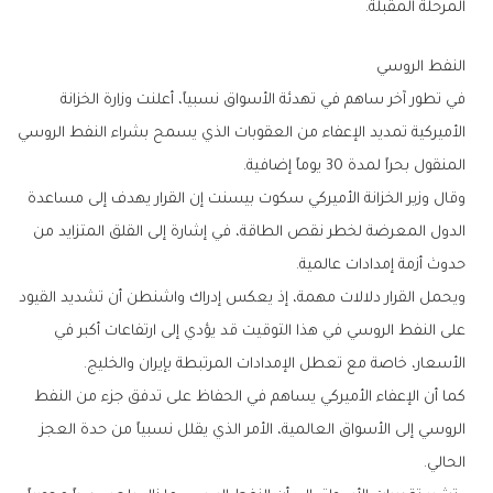
‬المرحلة‭ ‬المقبلة‭.‬
النفط‭ ‬الروسي
‬المنقول‭ ‬بحراً‭ ‬لمدة‭ ‬30‭ ‬يوماً‭ ‬إضافية‭.‬
‬حدوث‭ ‬أزمة‭ ‬إمدادات‭ ‬عالمية‭.‬
‬الأسعار،‭ ‬خاصة‭ ‬مع‭ ‬تعطل‭ ‬الإمدادات‭ ‬المرتبطة‭ ‬بإيران‭ ‬والخليج‭.‬
‬الحالي‭.‬