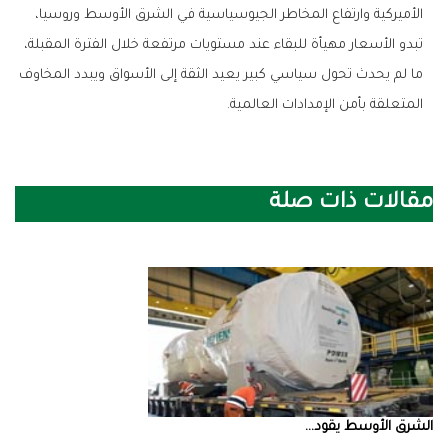
‬المتعلقة‭ ‬بأمن‭ ‬الإمدادات‭ ‬العالمية‭.‬
مقالات ذات صلة
الشرق‭ ‬الأوسط‭ ‬يقود‭ ...