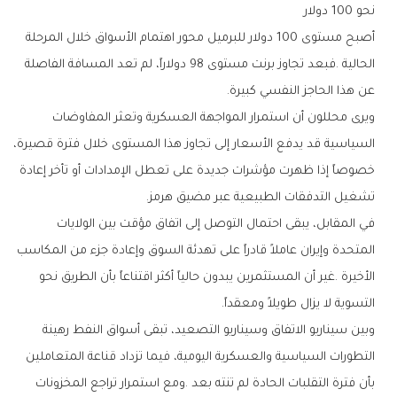
نحو‭ ‬100‭ ‬دولار
‬عن‭ ‬هذا‭ ‬الحاجز‭ ‬النفسي‭ ‬كبيرة‭.‬
‬تشغيل‭ ‬التدفقات‭ ‬الطبيعية‭ ‬عبر‭ ‬مضيق‭ ‬هرمز‭.‬
‬التسوية‭ ‬لا‭ ‬يزال‭ ‬طويلاً‭ ‬ومعقداً‭.‬