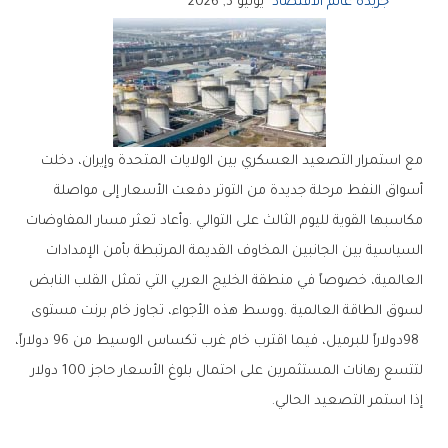
جريدة عالم الاقتصاد
يونيو 3, 2026
‬إذا‭ ‬استمر‭ ‬التصعيد‭ ‬الحالي‭.‬