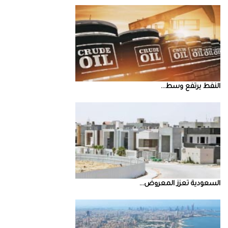
النفط‭ ‬يرتفع‭ ‬وسط‭ ...
السعودية‭ ‬تعزز‭ ‬المعروض‭ ...