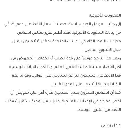
‬عسكرية‭ ‬فعلية‭ ‬وتصاعد‭ ‬الهجمات‭ ‬المتبادلة‭.‬
المخزونات‭ ‬الأميركية
‬خلال‭ ‬الأسبوع‭ ‬الماضي‭.‬
‬الرؤية‭ ‬الإيجابية‭ ‬للأسعار‭ ‬على‭ ‬المدى‭ ‬القريب‭.‬
‬النفط‭ ‬من‭ ‬الشرق‭ ‬الأوسط‭.‬
عامل‭ ‬روسي