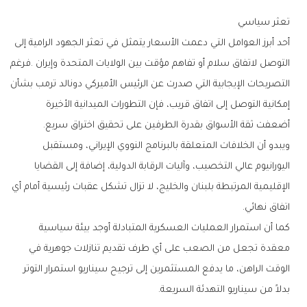
تعثر‭ ‬سياسي
‬أضعفت‭ ‬ثقة‭ ‬الأسواق‭ ‬بقدرة‭ ‬الطرفين‭ ‬على‭ ‬تحقيق‭ ‬اختراق‭ ‬سريع‭.‬
‬اتفاق‭ ‬نهائي‭.‬
‬بدلاً‭ ‬من‭ ‬سيناريو‭ ‬التهدئة‭ ‬السريعة‭.‬