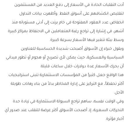
‬وسط‭ ‬بيئة‭ ‬تتغير‭ ‬فيها‭ ‬الأسعار‭ ‬بسرعة‭ ‬كبيرة‭.‬
‬أن‭ ‬يحرك‭ ‬الأسعار‭ ‬عدة‭ ‬دولارات‭ ‬خلال‭ ‬ساعات‭ ‬قليلة‭.‬
‬الأجل‭.‬
‬أخبار‭ ‬مؤثرة‭.‬