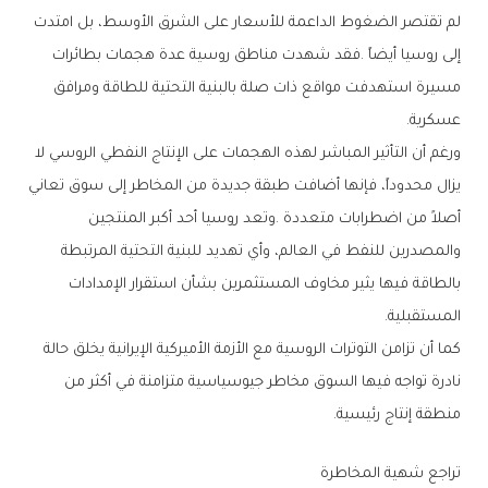
‬عسكرية‭.‬
‬المستقبلية‭.‬
‬منطقة‭ ‬إنتاج‭ ‬رئيسية‭.‬
تراجع‭ ‬شهية‭ ‬المخاطرة