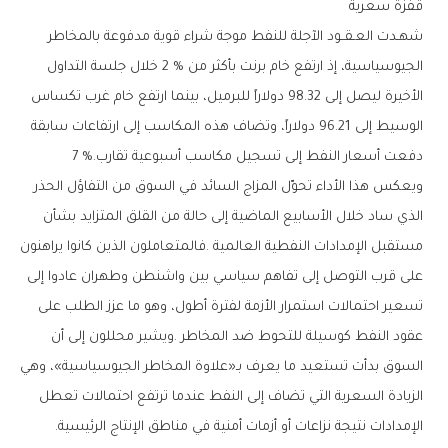
قفزة‭ ‬سعرية
‬دفعت‭ ‬أسعار‭ ‬النفط‭ ‬إلى‭ ‬تسجيل‭ ‬مكاسب‭ ‬أسبوعية‭ ‬تقارب‭ ‬7‭ %.‬
‬الإمدادات‭ ‬نتيجة‭ ‬نزاعات‭ ‬أو‭ ‬أزمات‭ ‬أمنية‭ ‬في‭ ‬مناطق‭ ‬الإنتاج‭ ‬الرئيسية‭.‬