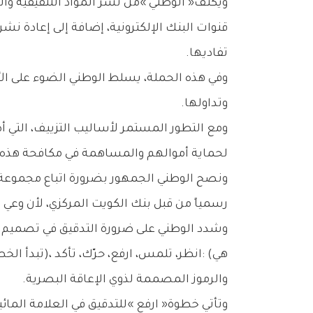
‬تفاديها‭.‬
‬وتداولها‭.‬
‬لحماية‭ ‬أموالهم‭ ‬والمساهمة‭ ‬في‭ ‬مكافحة‭ ‬هذه‭ ‬الجرائم‭ ‬المالية‭ ‬التي‭ ‬تهدد‭ ‬الاستقرار‭ ‬الاقتصادي‭.‬
‬رسمياً‭ ‬من‭ ‬قبل‭ ‬بنك‭ ‬الكويت‭ ‬المركزي،‭ ‬لأن‭ ‬وعي‭ ‬الأفراد‭ ‬بهذه‭ ‬السمات‭ ‬يمثل‭ ‬خط‭ ‬الدفاع‭ ‬الأول‭ ‬ضد‭ ‬محاولات‭ ‬التزوير‭.‬
‬والرموز‭ ‬المصممة‭ ‬لذوي‭ ‬الإعاقة‭ ‬البصرية‭.‬