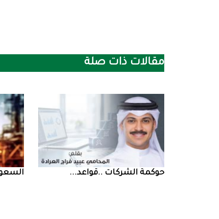
مقالات ذات صلة
حوكمة‭ ‬الشركات‭.. ‬قواعد‭ ...
السعودية‭ ‬تخف‭‬‭