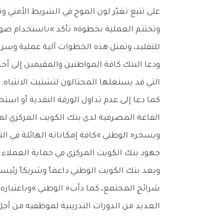
‬على‭ ‬تتبع‭ ‬تغيّر‭ ‬لون‭ ‬الموج‭ ‬في‭ ‬الشريط‭ ‬الأمني‭ ‬وتبدّل‭ ‬لون‭ ‬خيط‭ ‬الأمان‭ ‬عند‭ ‬الإمالة‭.‬
‬للتقليد،‭ ‬وتمثل‭ ‬هذه‭ ‬الخطوات‭ ‬آلية‭ ‬عملية‭ ‬وسريعة‭ ‬يمكن‭ ‬للجميع‭ ‬اتّباعها‭ ‬لضمان‭ ‬صحة‭ ‬الورقة‭ ‬النقدية‭ ‬المتداولة‭.‬
‬التي‭ ‬قد‭ ‬يستغلها‭ ‬المحتالون‭ ‬لتشتيت‭ ‬الانتباه‭.‬
‬القاعة‭ ‬المصرفية‭ ‬لدى‭ ‬بنك‭ ‬الكويت‭ ‬المركزي‭ ‬لمراجعة‭ ‬الورقة‭ ‬النقدية‭ ‬والتحقق‭ ‬من‭ ‬سلامتها‭ ‬من‭ ‬قبل‭ ‬المختص‭.‬
‬جهود‭ ‬بنك‭ ‬الكويت‭ ‬المركزي‭ ‬في‭ ‬حماية‭ ‬العملاء‭ ‬والاقتصاد‭.‬
‬العديد‭ ‬من‭ ‬الدورات‭ ‬التدريبية‭ ‬لموظفيه‭ ‬من‭ ‬أجل‭ ‬رفع‭ ‬خبراتهم‭ ‬في‭ ‬مجال‭ ‬مكافحة‭ ‬عمليات‭ ‬الاحتيال‭ ‬والجرائم‭ ‬المالية‭.‬