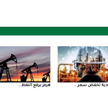
ض سعر ...
‮‬هرمز‮‬‭ ‬يرفع‭ ‬النفط‭ ...