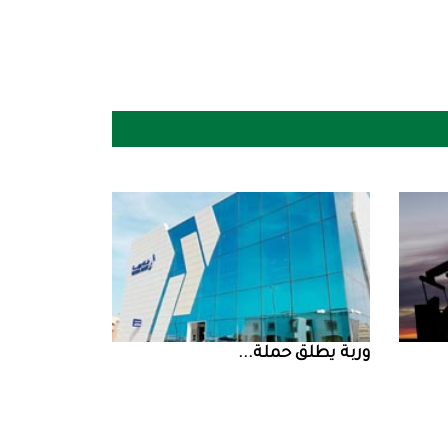
‮‬وربة‮‬‭ ‬يطلق‭ ‬حملة‭ ...