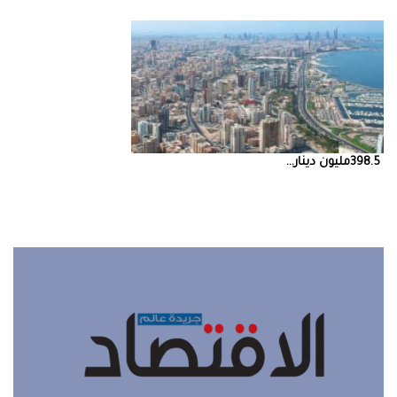
398.5‭ ‬مليون‭ ‬دينار‭ ...