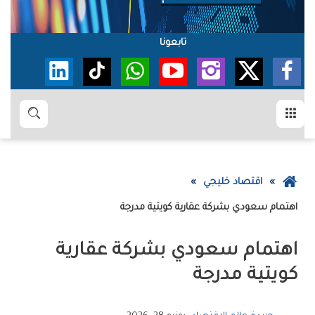
تابعونا
القائمة
بحث
عودة
اقتصاد خليجي
إلى
اهتمام‭ ‬سعودي‭ ‬بشركة‭ ‬عقارية‭ ‬كويتية‭ ‬مدرجة
الصفحة
الرئيسية
‬كويتية‭ ‬مدرجة