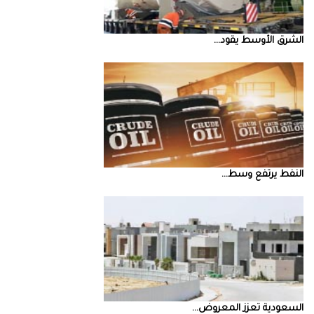
الشرق‭ ‬الأوسط‭ ‬يقود‭ ...
النفط‭ ‬يرتفع‭ ‬وسط‭ ...
السعودية‭ ‬تعزز‭ ‬المعروض‭ ...