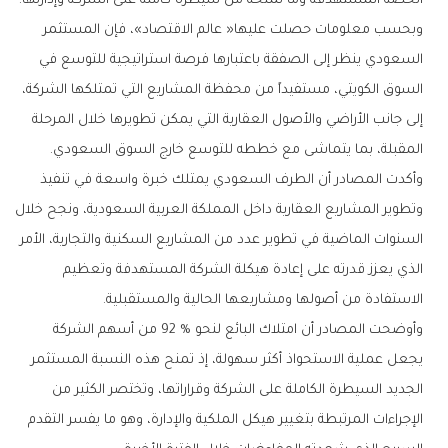
‬الحصة‭ ‬المستهدفة‭ ‬وما‭ ‬تمنحه‭ ‬من‭ ‬سيطرة‭ ‬كاملة‭ ‬على‭ ‬الشركة‭ ‬وإدارتها‭.‬
‬المقبلة،‭ ‬بما‭ ‬يتماشى‭ ‬مع‭ ‬خططه‭ ‬للتوسع‭ ‬خارج‭ ‬السوق‭ ‬السعودي‭.‬
‬الاستفادة‭ ‬من‭ ‬أصولها‭ ‬ومشاريعها‭ ‬الحالية‭ ‬والمستقبلية‭.‬