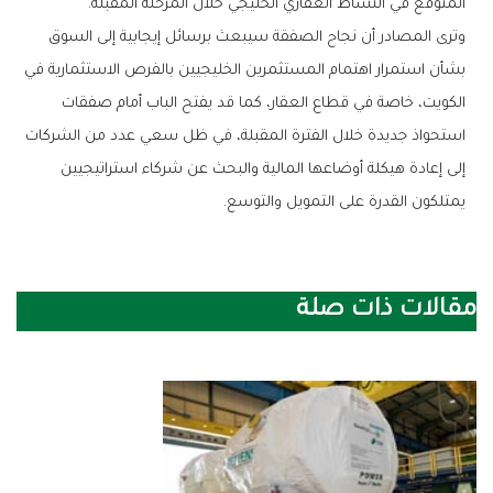
‬المتوقع‭ ‬في‭ ‬النشاط‭ ‬العقاري‭ ‬الخليجي‭ ‬خلال‭ ‬المرحلة‭ ‬المقبلة‭.‬
‬يمتلكون‭ ‬القدرة‭ ‬على‭ ‬التمويل‭ ‬والتوسع‭.‬
مقالات ذات صلة