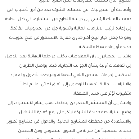
‬السريع‭ ‬الذي‭ ‬شهدته‭ ‬المفاوضات‭ ‬خلال‭ ‬الفترة‭ ‬الأخيرة‭.‬
‬جديدة‭ ‬أو‭ ‬إعادة‭ ‬هيكلة‭ ‬الملكية‭.‬
‬متغيرات‭ ‬تؤثر‭ ‬على‭ ‬مسار‭ ‬الصفقة‭.‬