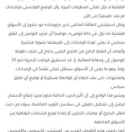
الفعلية لا تزال تعاني اضطرابات كبيرة، وأن الوضع اللوجستي للإمدادات
لم يعد طبيعياً حتى الآن.
وقال استراتيجي الطاقة العالمي لدى «رابوبنك» جو ديلاورا إن الأسواق
الفعلية «لا تزال في حالة فوضى»، موضحاً أن مجرد التوصل إلى اتفاق
سياسي لا يعني عودة الإمدادات إلى طبيعتها بصورة مباشرة.
وأضاف أن النفط الخارج من الخليج العربي يحتاج إلى فترات طويلة
للوصول إلى وجهاته النهائية، إذ قد تستغرق الرحلات البحرية نحو 55
يوماً، وهو ما يعني أن الأسواق ستظل تعاني نقصاً في الإمدادات
والمخزونات حتى بعد انتهاء أي مواجهة عسكرية أو توقيع أي اتفاق
سياسي.
ويشير هذا الواقع إلى أن تأثير الحرب الحالية تجاوز مجرد ارتفاع الأسعار،
ليصل إلى تعطيل حقيقي في سلاسل التوريد العالمية، سواء من حيث
النقل البحري أو عمليات التخزين أو إعادة توزيع الشحنات النفطية بين
الأسواق المختلفة.
كما دفعت هذه الظروف العديد من المشترين الآسيويين والأوروبيين