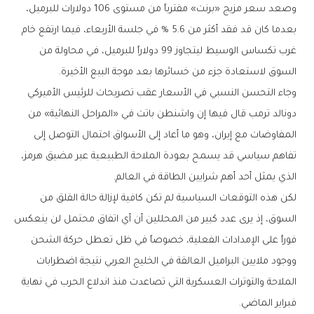
وصعد سعر مزيج «برنت» مقترباً من مستوى 106 دولارات للبرميل،
بعدما كان قد فقد أكثر من 5.6 % في جلسة الأربعاء، فيما ارتفع خام
غرب تكساس الوسيط ليتجاوز 99 دولاراً للبرميل، في محاولة من
السوق لاستعادة جزء من خسائرها بعد موجة البيع الأخيرة.
وجاء التحسن النسبي في الأسعار عقب تصريحات للرئيس الأميركي
دونالد ترمب قال فيها إن واشنطن باتت في «المراحل النهائية» من
المفاوضات مع إيران، وهو ما أعاد إلى الأسواق احتمال التوصل إلى
تفاهم سياسي قد يسمح بعودة الملاحة الطبيعية عبر مضيق هرمز،
الذي يمثل أحد أهم شرايين الطاقة في العالم.
لكن هذه التوقعات السياسية لم تكن كافية لإزالة حالة القلق من
السوق، إذ يرى عدد كبير من المحللين أن أي اتفاق محتمل لن ينعكس
فوراً على الإمدادات الفعلية، خصوصاً في ظل تعطل حركة الشحن
ووجود ملايين البراميل العالقة في الخليج العربي نتيجة اضطرابات
الملاحة والتوترات العسكرية التي تصاعدت منذ اندلاع الحرب في نهاية
فبراير الماضي.