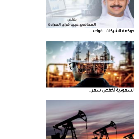
حوكمة‭ ‬الشركات‭.. ‬قواعد‭ ...
السعودية‭ ‬تخفض‭ ‬سعر‭ ...