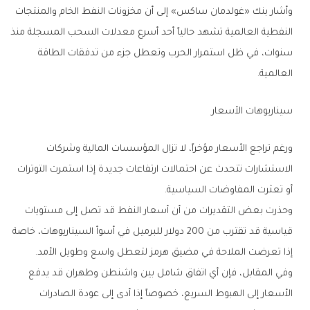
وأشار بنك «غولدمان ساكس» إلى أن مخزونات النفط الخام والمنتجات
النفطية العالمية تشهد حالياً أحد أسرع معدلات السحب المسجلة منذ
سنوات، في ظل استمرار الحرب وتعطل جزء من تدفقات الطاقة
العالمية.
سيناريوهات الأسعار
ورغم تراجع الأسعار مؤخراً، لا تزال المؤسسات المالية وشركات
الاستشارات تتحدث عن احتمالات ارتفاعات جديدة إذا استمرت التوترات
أو تعثرت المفاوضات السياسية.
وحذرت بعض التقديرات من أن أسعار النفط قد تصل إلى مستويات
قياسية قد تقترب من 200 دولار للبرميل في أسوأ السيناريوهات، خاصة
إذا تعرضت الملاحة في مضيق هرمز لتعطل واسع وطويل الأمد.
وفي المقابل، فإن أي اتفاق شامل بين واشنطن وطهران قد يدفع
الأسعار إلى الهبوط السريع، خصوصاً إذا أدى إلى عودة الصادرات