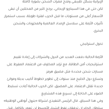
الإيرانية بشكل طبيعي وفتح ممرات الشحن بصورة كاملة.
لكن حتى في هذا السيناريو الإيجابي، يرجح كثير من المحللين أن تبقى
الأسعار أعلى من مستويات ما قبل الحرب لفترة طويلة، بسبب استمرار
تأثيرات الأزمة على سلاسل الإمداد العالمية والمخزونات والشحن
البحري.
تحول استراتيجي
الأزمة الحالية دفعت العديد من الدول والشركات إلى إعادة تقييم
استراتيجيات أمن الطاقة، مع تزايد المخاوف من الاعتماد المفرط على
مسارات شحن محددة مثل مضيق هرمز.
وتسارع دول الخليج منذ سنوات إلى تطوير خطوط أنابيب بديلة وموانئ
جديدة تقلل الاعتماد على المضيق، لكن الحرب الحالية أعادت تسليط
الضوء على الحاجة إلى تسريع هذه المشاريع.
وفي هذا السياق، قال الرئيس التنفيذي لشركة «بترول أبوظبي الوطنية»
سلطان الجابر إن تدفقات نفط الشرق الأوسط لن تعود بالكامل قبل