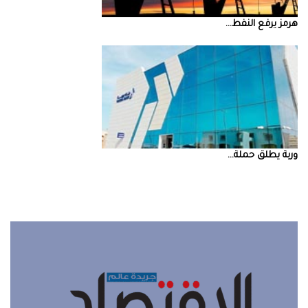
‮‬هرمز‮‬‭ ‬يرفع‭ ‬النفط‭ ...
‮‬وربة‮‬‭ ‬يطلق‭ ‬حملة‭ ...