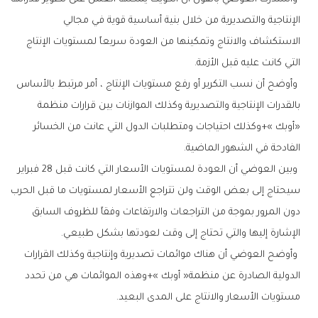
‬التي‭ ‬كانت‭ ‬عليه‭ ‬قبل‭ ‬الأزمة‭. ‬
‬الفادحة‭ ‬في‭ ‬الشهور‭ ‬الماضية‭. ‬
‬الإشارة‭ ‬إليها‭ ‬والتي‭ ‬تحتاج‭ ‬إلى‭ ‬وقت‭ ‬لعودتها‭ ‬بشكل‭ ‬طبيعي‭. ‬
‬مستويات‭ ‬الأسعار‭ ‬والانتاج‭ ‬على‭ ‬المدى‭ ‬البعيد‭. ‬