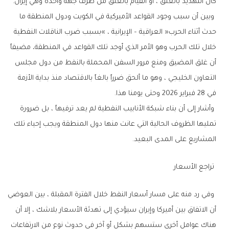
‬كان‭ ‬التهديد‭ ‬بالغلق‭ ‬،‭ ‬أو‭ ‬القيام‭ ‬بالغلق‭ ‬من‭ ‬طرف‭ ‬جهة‭ ‬واحدة‭ ‬وهي‭ ‬إيران‭. ‬
‬في‭ ‬28‭ ‬فبراير‭ ‬2026‭ ‬وحتى‭ ‬يومنا‭ ‬هذا‭. ‬
‬المشاريع‭ ‬على‭ ‬المدى‭ ‬البعيد‭. ‬
‭ ‬تراجع‭ ‬الأسعار