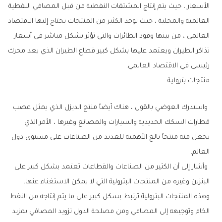
‬رئيسي‭ ‬في‭ ‬الاقتصاد‭ ‬العالمي‭. ‬
منتجات‭ ‬بترولية
‬العالم‭. ‬
‬البنزين‭ ‬وغيره‭ ‬من‭ ‬المنتجات‭ ‬البترولية‭ ‬التي‭ ‬لا‭ ‬يمكن‭ ‬الاستغناء‭ ‬عنها‭ ‬،‭