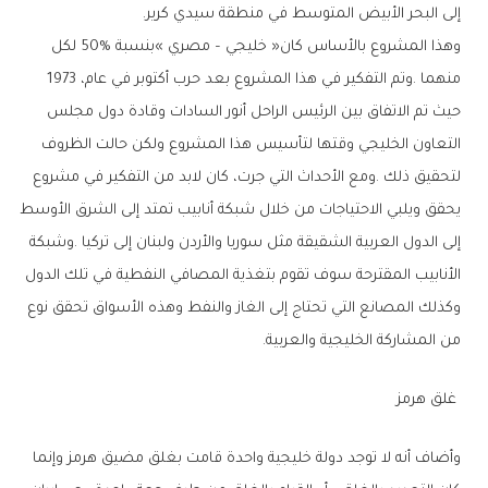
‬إلى‭ ‬البحر‭ ‬الأبيض‭ ‬المتوسط‭ ‬في‭ ‬منطقة‭ ‬سيدي‭ ‬كرير‭. ‬
‬منهما‭. ‬وتم‭ ‬التفكير‭ ‬في‭ ‬هذا‭ ‬المشروع‭ ‬بعد‭ ‬حرب‭ ‬أكتوبر‭ ‬في‭ ‬عام‭ ‬1973‭ ‬،‭
‬من‭ ‬المشاركة‭ ‬الخليجية‭ ‬والعربية‭.‬
‭ ‬غلق‭ ‬هرمز