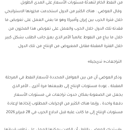
‬من‭ ‬النفط‭ ‬الخام‭ ‬لتهدئة‭ ‬مستويات‭ ‬الأسعار‭ ‬على‭ ‬المدى‭ ‬الطويل‭. ‬
‬خلال‭ ‬الفترة‭ ‬المقبلة‭ ‬مقابل‭ ‬المعروض‭ ‬من‭ ‬الإنتاج‭ ‬من‭ ‬تلك‭ ‬الدول‭. ‬
‭ ‬التراجعات‭ ‬‮«‬تدريجية‮»‬
‬مستويات‭ ‬الإنتاج‭ ‬إلى‭ ‬ما‭ ‬كانت‭ ‬عليه‭ ‬قبل‭ ‬اندلاع‭ ‬الحرب‭ ‬في‭ ‬28‭ ‬فبراير‭ ‬2026‭.