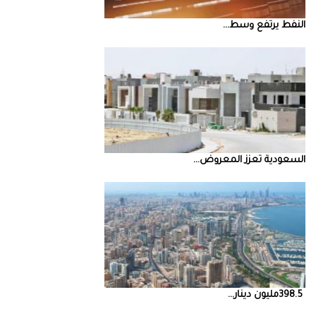
النفط‭ ‬يرتفع‭ ‬وسط‭ ...
السعودية‭ ‬تعزز‭ ‬المعروض‭ ...
398.5‭ ‬مليون‭ ‬دينار‭ ...