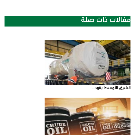
مقالات ذات صلة
الشرق‭ ‬الأوسط‭ ‬يقود‭ ...