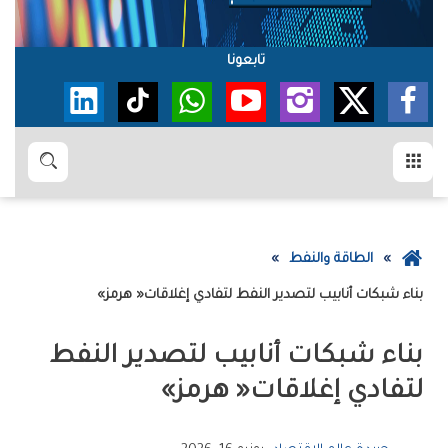
تابعونا
القائمة
بحث
عودة
الطاقة والنفط
إلى
بناء‭ ‬شبكات‭ ‬أنابيب‭ ‬لتصدير‭ ‬النفط‭ ‬لتفادي‭ ‬إغلاقات‭ ‬‮«‬هرمز‮»‬
الصفحة
الرئيسية
‬لتفادي‭ ‬إغلاقات‭ ‬‮«‬هرمز‮»‬