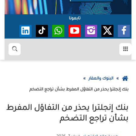
تابعونا
القائمة
بحث
عودة
البنوك والعقار
إلى
بنك‭ ‬إنجلترا‭ ‬يحذر‭ ‬من‭ ‬التفاؤل‭ ‬المفرط‭ ‬بشأن‭ ‬تراجع‭ ‬التضخم
الصفحة
الرئيسية
‬بشأن‭ ‬تراجع‭ ‬التضخم