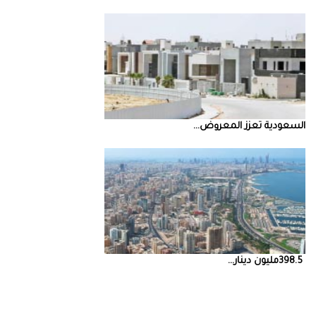
السعودية‭ ‬تعزز‭ ‬المعروض‭ ...
398.5‭ ‬مليون‭ ‬دينار‭ ...