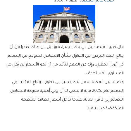
جريدة عالم الاقتصاد
فبراير 7, 2026
‬المستوى‭ ‬المستهدف‭.‬
‬المنخفضة‭ ‬حيز‭ ‬التنفيذ‭.‬