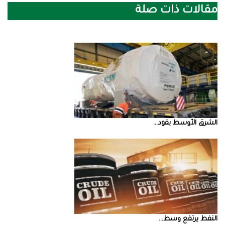
مقالات ذات صلة
الشرق‭ ‬الأوسط‭ ‬يقود‭ ...
النفط‭ ‬يرتفع‭ ‬وسط‭ ...