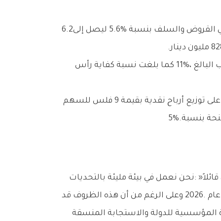
ومقارنةً‭ ‬بـنتائج‭ ‬31‭ ‬ديسمبر‭ ‬2025،‭ ‬ارتفع‭ ‬إجمالي‭ ‬الأصول‭ ‬بنسبة‮ ‬4‭.‬4‭% ‬ليصل‭ ‬إلى‮ ‬8‭.‬0‭ ‬مليار‭ ‬دينار،‭ ‬كما‭ ‬ارتفع‭ ‬صافي‭ ‬القروض‭ ‬والسلف‭ ‬بنسبة‮ ‬5‭.‬6‭% ‬ليصل‭ ‬إلى‮ ‬6‭.‬2‭