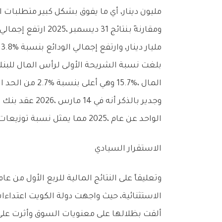
‬مليون‭ ‬دينار،‭ ‬أي‭ ‬ما‭ ‬يفوق‭ ‬بشكل‭ ‬كبير‭ ‬متطلبات‭ ‬المعيار‭ ‬رقم‭ ‬9‭.‬
‬مليار‭ ‬دينار،‭ ‬وارتفع‭ ‬إجمالي‭ ‬الودائع‭ ‬بنسبة‮ ‬3‭.‬8‭% ‬ليصل‭ ‬إلى‮ ‬5‭.‬9‭ ‬مليار‭ ‬دينار،‭ ‬بينما‭ ‬بلغ‭ ‬إجمالي‭ ‬حقوق‭ ‬المساهمين‮ ‬828‭ ‬مليون‭ ‬دينار‭.‬
‬المال‭ ‬15‭.‬7‭%‬،‭ ‬وهي‭ ‬أعلى‭ ‬بنسبة‮ ‬2‭.‬7‭%‬‮ ‬من‭ ‬الحد‭ ‬الأدنى‭ ‬الرقابي‭ ‬المطلوب‭ ‬البالغ‭ ‬13‭%.‬
‬الواحد‭ ‬عن‭ ‬عام‭ ‬2025،‭ ‬مما‭ ‬يمثل‭ ‬نسبة‭ ‬توزيعات‭ ‬نقدية‭ ‬قدرها‭ ‬68‭% ‬للسهم‭ ‬الواحد،‭ ‬بالإضافة‭ ‬إلى‭ ‬توزيع‭ ‬أسهم‭ ‬منحة‭ ‬بنسبة‭ ‬5‭%.‬
الاستقرار‭ ‬السيادي