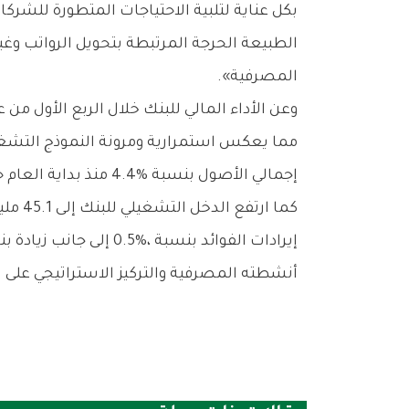
‬المصرفية‭.‬‮»‬
‬إجمالي‭ ‬الأصول‭ ‬بنسبة‭ ‬4‭.‬4‭% ‬منذ‭ ‬بداية‭ ‬العام‭ ‬حتى‭ ‬تاريخه،‭ ‬ليتجاوز‭ ‬8‭.‬0‭ ‬مليار‭ ‬دينار،‭ ‬مدعوماً‭ ‬بنمو‭ ‬نسبته‭ ‬5‭.‬6‭% ‬في‭ ‬صافي‭ ‬القروض،‭ ‬ليصل‭ ‬إلى‭ ‬6‭.‬2‭ ‬مليار‭ ‬دينار‭.‬
‬أنشطته‭ ‬المصرفية‭ ‬والتركيز‭ ‬الاستراتيجي‭ ‬على‭ ‬تنويع‭ ‬مصادر‭ ‬الدخل‭ ‬وتعزيز‭ ‬جودة‭ ‬الإيرادات‭ ‬بشكل‭ ‬عام‭.‬‮»‬