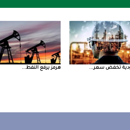
ض سعر ...
‮‬هرمز‮‬‭ ‬يرفع‭ ‬النفط‭ ...