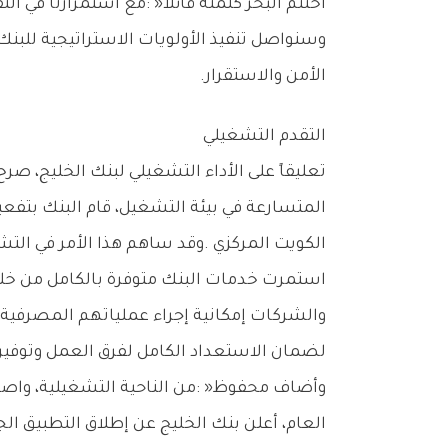
‬الأمن‭ ‬والاستقرار‭. ‬
التقدم‭ ‬التشغيلي
‬لضمان‭ ‬الاستعداد‭ ‬الكامل‭ ‬لفرق‭ ‬العمل‭ ‬وتوفير‭ ‬الدعم‭ ‬لعملائنا‭ ‬بكل‭ ‬فعالية‭ ‬في‭ ‬جميع‭ ‬الظروف‭.‬‮»‬