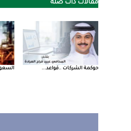
مقالات ذات صلة
حوكمة‭ ‬الشركات‭.. ‬قواعد‭ ...
السعودية‭ ‬تخف‭‬‭