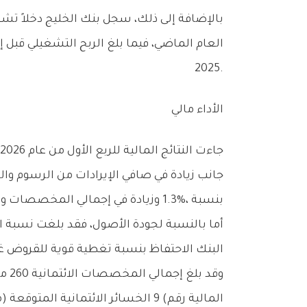
‬2025‭.‬
الأداء‭ ‬مالي
‬بنسبة‭ ‬1‭.‬3‭%‬،‭ ‬وزيادة‭ ‬في‭ ‬إجمالي‭ ‬المخصصات‭ ‬وخسائر‭ ‬انخفاض‭ ‬القيمة‭ ‬بنسبة‭ ‬6‭.‬4‭%.‬
‬البنك‭ ‬الاحتفاظ‭ ‬بنسبة‭ ‬تغطية‭ ‬قوية‭ ‬للقروض‭ ‬غير‭ ‬المنتظمة‭ ‬بلغت‮ ‬312‭%‬،‭ ‬شاملةً‭ ‬إجمالي‭ ‬المخصصات‭ ‬والضمانات‭.‬