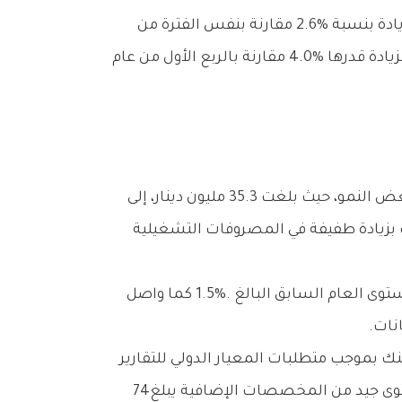
‬المالية‭ ‬رقم‭ ‬9‭ (‬الخسائر‭ ‬الائتمانية‭ ‬المتوقعة‭) ‬ما‭ ‬قيمته‮ ‬187‭ ‬مليون‭ ‬دينار،‭ ‬مما‭ ‬يعني‭ ‬أن‭ ‬البنك‭ ‬يتمتع‭ ‬البنك‭ ‬بمستوى‭ ‬جيد‭ ‬من‭ ‬المخصصات‭ ‬الإضافية‭ ‬يبلغ‮ ‬74‭