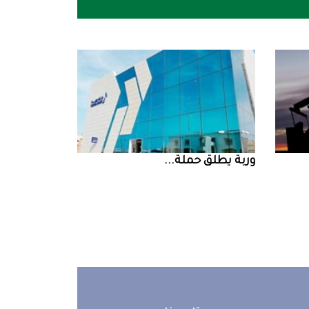
‮‬وربة‮‬‭ ‬يطلق‭ ‬حملة‭ ...