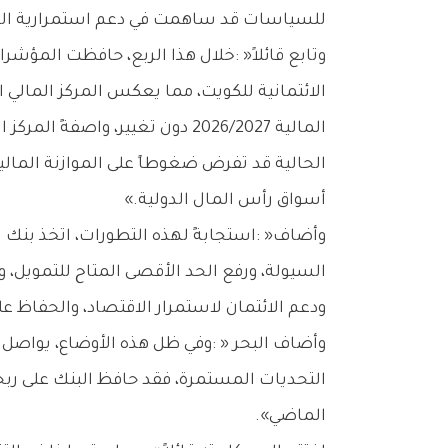
‬للسياسات‭ ‬قد‭ ‬ساهمت‭ ‬في‭ ‬دعم‭ ‬استمرارية‭ ‬النشاط‭ ‬الاقتصادي‮»‬‭.‬
‬أسواق‭ ‬رأس‭ ‬المال‭ ‬الدولية‮»‬‭.‬
‬ودعم‭ ‬الائتمان‭ ‬لاستمرار‭ ‬الاقتصاد،‭ ‬والحفاظ‭ ‬على‭ ‬الاستقرار‭ ‬المالي‮»‬‭.‬
‬الماضي‭.‬‮»‬