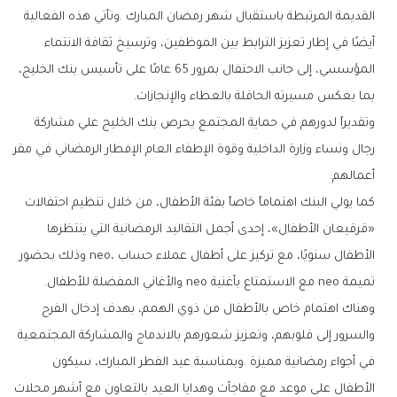
‬بما‭ ‬يعكس‭ ‬مسيرته‭ ‬الحافلة‭ ‬بالعطاء‭ ‬والإنجازات‭.‬
‬أعمالهم‭.‬
‬تميمة‭ ‬neo‭ ‬مع‭ ‬الاستمتاع‭ ‬بأغنية‭ ‬neo‭ ‬والأغاني‭ ‬المفضلة‭ ‬للأطفال‭ .