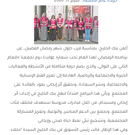
جريدة عالم الاقتصاد
فبراير 17, 2026
‬المجتمعية،‭ ‬وتشجيع‭ ‬تبنّي‭ ‬نمط‭ ‬حياة‭ ‬صحي‭ ‬وإيجابي‭.‬