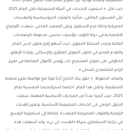
التشغيلية ولمحة موجزة عن المركز العام لبنك الخليج للعام 2025،
حيث قال: « استمرت التحديات في البيئة التشغيلية خلال العام 2025
على المستوى العالمي، متأثرة بالتوترات الجيوسياسية والتهديدات
الجمركية وحالة عدم الاستقرار. وعلى الصعيد المحلي، شهدت الأوضاع
الاقتصادية في دولة الكويت مؤشرات تحسن، مدعومة بالإصلاحات
المالية وتجدد النشاط التنموي، حيث أسهم إقرار قانون الدين العام
والتقدم المحرز في قانون التمويل العقاري والإسكاني، وزيادة الإنفاق
الحكومي على تمويل المشاريع ذات رؤوس الأموال الضخمة في تعزيز
الزخم الاقتصادي المحلي.»
واضاف امحفوظ: « حقق بنك الخليج أداءً قوياً مع مواصلة تعزيز منصته
التشغيلية. وخلال هذا العام، اختتمنا استـراتيجيتنـا الخمسيـة لعام
2025، حيث أنجزنا عدداً من المبادرات الأساسية المهمة، شملت
التحول الرقمي في الخدمات المصرفية الأساسية، وتعزيز القدرات
الرقمية والقنوات المصرفية المتعددة، إضافة إلى استمرارية التوسع
في ذراعنا الاستثماري شركة «انفست جي بي». وقد أسهمت هذه