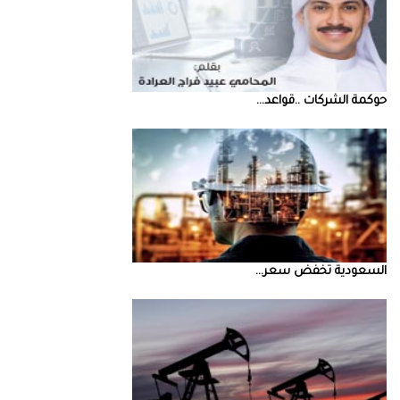
حوكمة‭ ‬الشركات‭.. ‬قواعد‭ ...
السعودية‭ ‬تخفض‭ ‬سعر‭ ...