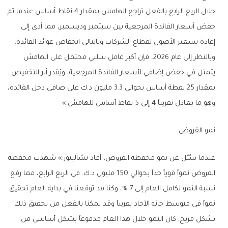
خلال الربع الرابع بالفعل تراجع الهامش بمقدار 4 نقاط أساس عندما تم
خفض أسعار الفائدة المرجعية بين سبتمبر وديسمبر، مما أدى إلى
إعادة تسعير الأصول لقطاع الشركات وبالتالي انخفاض عوائد الفائدة.
وبالنظر إلى عام 2026، فإن أكبر عامل سلبي محتمل على الهامش
يتمثل في خفض إضافي لأسعار الفائدة المرجعية، ويُقدر أثر التخفيض
بمقدار 25 نقطة أساس بحوالي 3.3 مليون د.ك على صافي دخل الفائدة،
وهو ما يعادل تقريباً 4 إلى 5 نقاط أساس للهامش.»
نمو القروض
عندما سُئل عن نمو محفظة القروض، أفاد تشالينور:» شهدت محفظة
القروض نمواً قوياً جداً بحوالي 150 مليون د.ك. في الربع الرابع، مما رفع
نسبة النمو لكامل العام إلى 7 %، وكنا قد توقعنا في بداية العام تحقيق
نمواً في متوسط خانة الآحاد تقريباً وقد تمكنا بالفعل من تحقيق ذلك
بشكل مريح. كان النمو خلال هذا العام مدفوعاً بشكل أساسي من