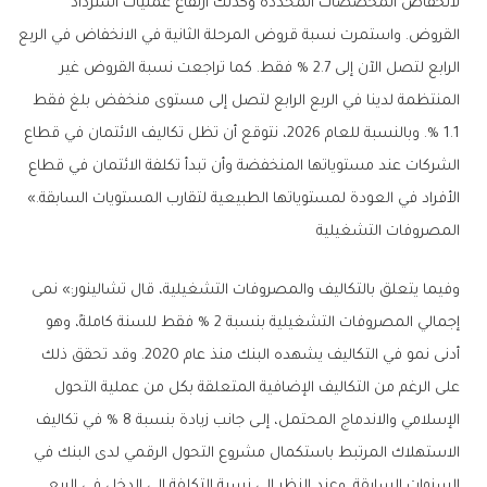
لانخفاض المخصصات المحددة وكذلك ارتفاع عمليات استرداد
القروض. واستمرت نسبة قروض المرحلة الثانية في الانخفاض في الربع
الرابع لتصل الآن إلى 2.7 % فقط. كما تراجعت نسبة القروض غير
المنتظمة لدينا في الربع الرابع لتصل إلى مستوى منخفض بلغ فقط
1.1 %. وبالنسبة للعام 2026، نتوقع أن تظل تكاليف الائتمان في قطاع
الشركات عند مستوياتها المنخفضة وأن تبدأ تكلفة الائتمان في قطاع
الأفراد في العودة لمستوياتها الطبيعية لتقارب المستويات السابقة.»
المصروفات التشغيلية
وفيما يتعلق بالتكاليف والمصروفات التشغيلية، قال تشالينور:» نمى
إجمالي المصروفات التشغيلية بنسبة 2 % فقط للسنة كاملةً، وهو
أدنى نمو في التكاليف يشهده البنك منذ عام 2020. وقد تحقق ذلك
على الرغم من التكاليف الإضافية المتعلقة بكل من عملية التحول
الإسلامي والاندماج المحتمل، إلـى جانب زيادة بنسبة 8 % في تكاليف
الاستهلاك المرتبط باستكمال مشروع التحول الرقمي لدى البنك في
السنوات السابقة. وعند النظر إلى نسبة التكلفة إلى الدخل في الربع