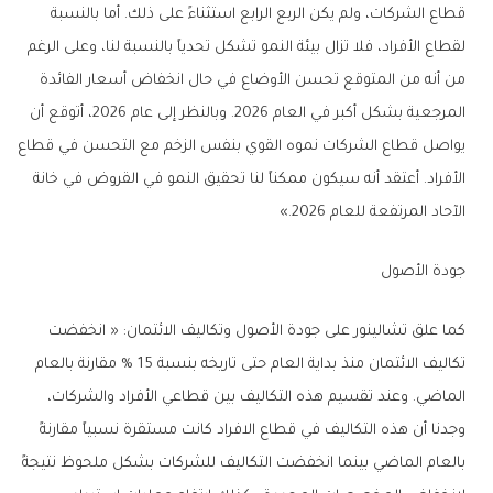
قطاع الشركات، ولم يكن الربع الرابع استثناءً على ذلك. أما بالنسبة
لقطاع الأفراد، فلا تزال بيئة النمو تشكل تحدياً بالنسبة لنا، وعلى الرغم
من أنه من المتوقع تحسن الأوضاع في حال انخفاض أسعار الفائدة
المرجعية بشكل أكبر في العام 2026. وبالنظر إلى عام 2026، أتوقع أن
يواصل قطاع الشركات نموه القوي بنفس الزخم مع التحسن في قطاع
الأفراد. أعتقد أنه سيكون ممكناً لنا تحقيق النمو في القروض في خانة
الآحاد المرتفعة للعام 2026.»
جودة الأصول
كما علق تشالينور على جودة الأصول وتكاليف الائتمان: « انخفضت
تكاليف الائتمان منذ بداية العام حتى تاريخه بنسبة 15 % مقارنة بالعام
الماضي. وعند تقسيم هذه التكاليف بين قطاعي الأفراد والشركات،
وجدنا أن هذه التكاليف في قطاع الافراد كانت مستقرة نسبياً مقارنةً
بالعام الماضي بينما انخفضت التكاليف للشركات بشكل ملحوظ نتيجةً