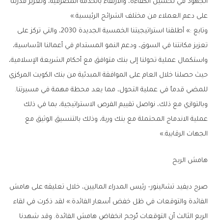
الجهود في تحسين الكفاءة، والارتقاء بالخدمة المصرفية، وتعزيز قدرتنا
على دعم العملاء من مختلف الشرائح الرئيسية.»
وتابع :» أطلقنا استراتيجيتنا الخمسية الجديدة 2030، والتي تركز على
تعزيز مكانتنا في السوق، ودعم النمو المستدام في أعمالنا الأساسية،
واستكمال عملية تحولنا إلى بنك متوافق مع أحكام الشريعة الإسلامية،
حيث حصلنا خلال العام على الموافقة المبدئية من بنك الكويت المركزي
للمضي قدماً في عملية التحول، مما يعد محطة مهمة في مسيرتنا.
وبالتوازي مع ذلك، نواصل تقييم الفرص الاستراتيجية، بما في ذلك
عملية الاندماج المحتملة مع بنك وربة، وذلك بالتنسيق الوثيق مع
الجهات الرقابية.»
هامش الربح
صرح ديفيد تشالينور– رئيس المدراء الماليين، خلال تعليقه على هامش
الفائدة والتوقعات في ظل خفض أسعار الفائدة:» لقد ذكرت في لقاء
الربع الثالث أن التوقعات تُرجح انخفاض هامش الفائدة. وقد شهدنا