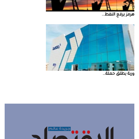
‮‬هرمز‮‬‭ ‬يرفع‭ ‬النفط‭ ...
‮‬وربة‮‬‭ ‬يطلق‭ ‬حملة‭ ...