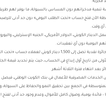
 مجزية.
 تنمية مدخراتهم دون المساس بالسيولة، ما يوفر لهم طريقة أك
الآن فتح حساب «تحت الطلب اليومي» دون حد أدنى للرصيد، ل
أي وقت.
الدينار الكويتي، الدولار الأمريكي، الجنيه الإسترليني، واليو
هم اليومية دون أي تعقيدات.
وبمناسبة الإطلاق، يقدم بنك الكويت الوطني جائزة نقدية تصل إل
مطلوب لكل شهر خلال الـ 90 يومًا الأولى من تاريخ أول إيداع في الحساب، حيث يتم تح
ئز بعد انتهاء فترة الثلاثة أشهر.
يس الخدمات المصرفية للأعمال في بنك الكويت الوطني، فيصل ا
لمتوسطة في الجمع بين تحقيق النمو والحفاظ على السيولة، 
– فائدة يومية، وصول كامل للأموال، وعدم وجود حد أدنى لفتح ا