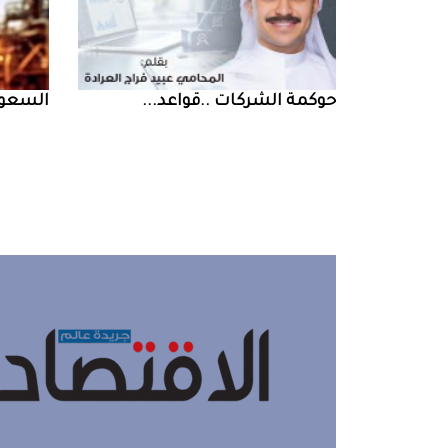
حوكمة‭ ‬الشركات‭.. ‬قواعد‭ ...
السعودية‭ ‬تخف‭‬‭