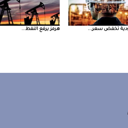
ض سعر ...
‮‬هرمز‮‬‭ ‬يرفع‭ ‬النفط‭ ...