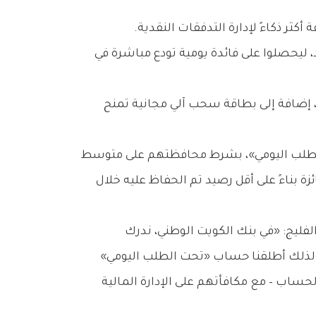
ثر ذكاءً لإدارة التدفقات النقدية.
يحصلوا على فائدة يومية تودع مباشرة في
رو، إضافة إلى بطاقة سحب آلي مجانية تمنح
ى 1,500 دينار كويتي لعملاء حساب «تحت الطلب اليومي»، بشرط محافظتهم على متوسط
ديد قيمة الجائزة بناءً على أقل رصيد تم الحفاظ عليه خلال
لفليج: «في بنك الكويت الوطني، ندرك
ولذلك أطلقنا حساب «تحت الطلب اليومي»
لحساب – مع مكافأتهم على الإدارة المالية