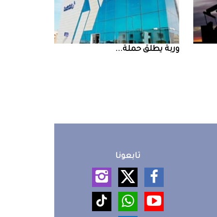
‮‬وربة‮‬‭ ‬يطلق‭ ‬حملة‭ ...
تابعونا