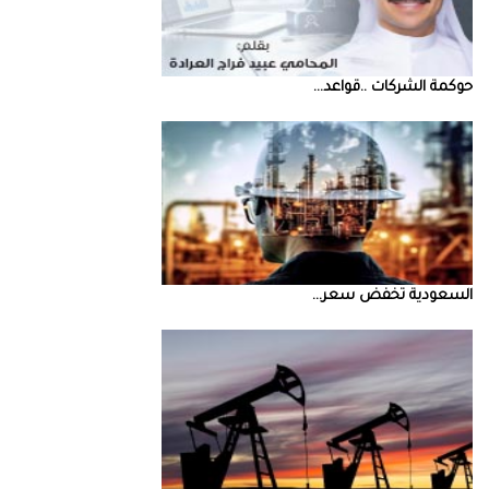
حوكمة‭ ‬الشركات‭.. ‬قواعد‭ ...
السعودية‭ ‬تخفض‭ ‬سعر‭ ...