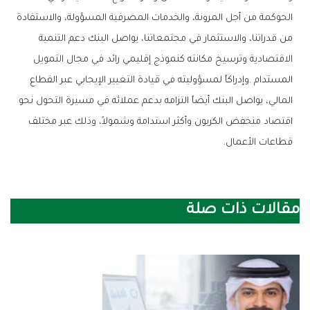
‬قطاعات‭ ‬الأعمال‭.‬
مقالات ذات صلة