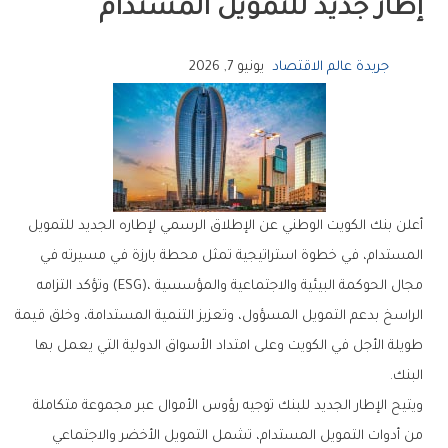
‬إطار‭ ‬جديد‭ ‬للتمويل‭ ‬المستدام
جريدة عالم الاقتصاد
يونيو 7, 2026
‬البنك‭. ‬