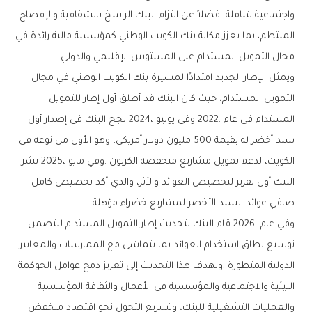
‬مجال‭ ‬التمويل‭ ‬المستدام‭ ‬على‭ ‬المستويين‭ ‬الإقليمي‭ ‬والدولي‭.‬
‬صافي‭ ‬عوائد‭ ‬السند‭ ‬الأخضر‭ ‬لمشاريع‭ ‬خضراء‭ ‬مؤهلة‭.‬