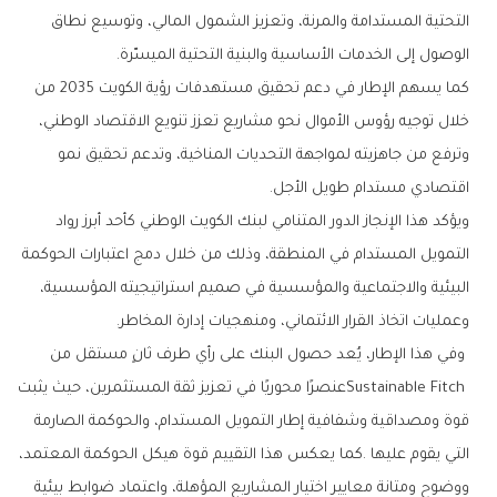
‬الوصول‭ ‬إلى‭ ‬الخدمات‭ ‬الأساسية‭ ‬والبنية‭ ‬التحتية‭ ‬الميسّرة‭.‬
‬اقتصادي‭ ‬مستدام‭ ‬طويل‭ ‬الأجل‭.‬
‬وعمليات‭ ‬اتخاذ‭ ‬القرار‭ ‬الائتماني،‭ ‬ومنهجيات‭ ‬إدارة‭ ‬المخاطر‭.‬