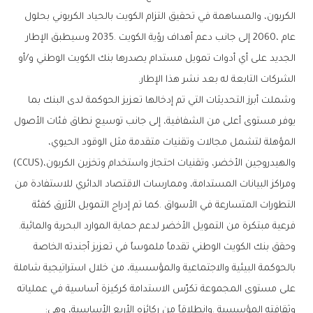
‬الشركات‭ ‬التابعة‭ ‬له‭ ‬بعد‭ ‬نشر‭ ‬هذا‭ ‬الإطار‭.‬
‬والهيدروجين‭ ‬الأخضر،‭ ‬وتقنيات‭ ‬احتجاز‭ ‬واستخدام‭ ‬وتخزين‭ ‬الكربون‭ (‬CCUS‭)‬،‭
‬فرعية‭ ‬مبتكرة‭ ‬من‭ ‬التمويل‭ ‬الأخضر‭ ‬لدعم‭ ‬حماية‭ ‬الموارد‭ ‬البحرية‭ ‬والمائية‭. ‬
‬وثقافته‭ ‬المؤسسية‭. ‬وانطلاقاً‭ ‬من‭ ‬ركائزه‭ ‬الأربع‭ ‬الأساسية،‭ ‬وهي‭: