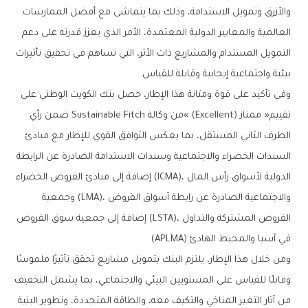
‬بيئية‭ ‬واجتماعية‭ ‬إيجابية‭ ‬وقابلة‭ ‬للقياس‭.‬
‬في‭ ‬آسيا‭ ‬والمحيط‭ ‬الهادئ‭ (‬APLMA‭). ‬