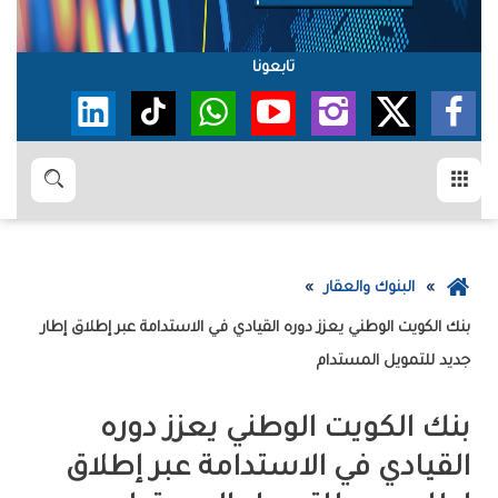
تابعونا
القائمة
بحث
عودة
البنوك والعقار
إلى
الصفحة
‬جديد‭ ‬للتمويل‭ ‬المستدام
الرئيسية