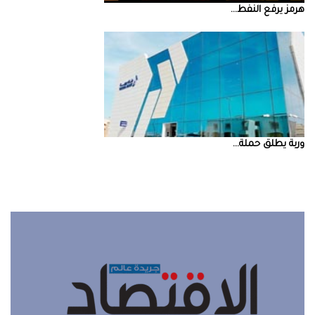
‮‬هرمز‮‬‭ ‬يرفع‭ ‬النفط‭ ...
‮‬وربة‮‬‭ ‬يطلق‭ ‬حملة‭ ...