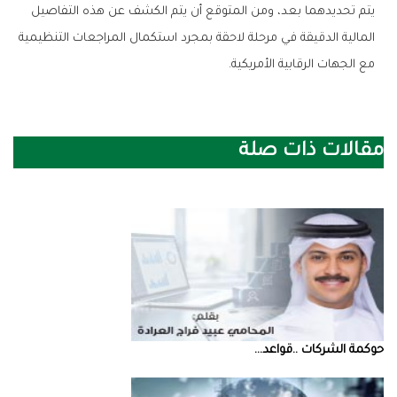
‬مع‭ ‬الجهات‭ ‬الرقابية‭ ‬الأمريكية‭.‬
مقالات ذات صلة
حوكمة‭ ‬الشركات‭.. ‬قواعد‭ ...