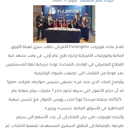
جريدة عالم الاقتصاد
فبراير 17, 2026
‬بعد‭ ‬موجة‭ ‬من‭ ‬التقلبات‭ ‬التي‭ ‬عصفت‭ ‬بالبنوك‭ ‬الإقليمية‭.‬
‬المخاطرة‭ ‬في‭ ‬الأسواق‭ ‬المالية،‭ ‬بحسب‭ ‬‮«‬رويترز‮»‬‭.‬