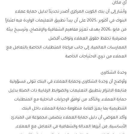
‬أي‭ ‬مكان‭.‬
‬مصرفية‭ ‬تحفظ‭ ‬حقوق‭ ‬العملاء‭ ‬وتواكب‭ ‬أفضل‭ ‬
‬العملاء‭ ‬من‭ ‬ذوي‭ ‬الاحتياجات‭ ‬الخاصة‭.‬
وحدة‭ ‬الشكاوى‭ ‬
‬التنظيمية‭ ‬بما‭ ‬يعزز‭ ‬كفاءة‭ ‬منظومة‭ ‬حماية‭ ‬العملاء‭ ‬داخل‭ ‬البنك‭.‬