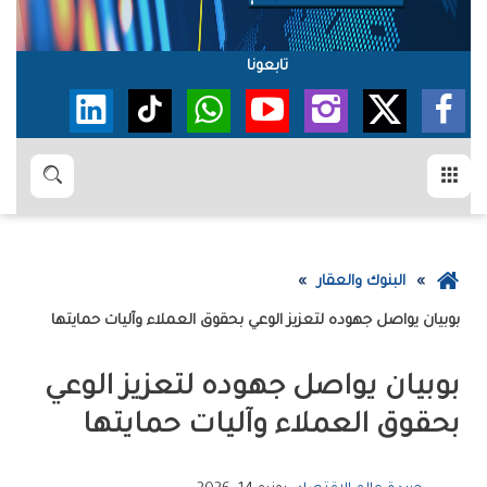
تابعونا
القائمة
بحث
عودة
البنوك والعقار
إلى
‮‬بوبيان‮‬‭ ‬يواصل‭ ‬جهوده‭ ‬لتعزيز‭ ‬الوعي‭ ‬بحقوق‭ ‬العملاء‭ ‬وآليات‭ ‬حمايتها
الصفحة
الرئيسية
‬بحقوق‭ ‬العملاء‭ ‬وآليات‭ ‬حمايتها