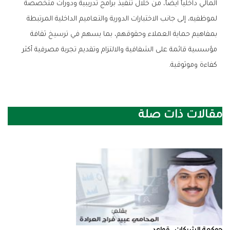
‬كفاءة‭ ‬وموثوقية‭.‬
مقالات ذات صلة