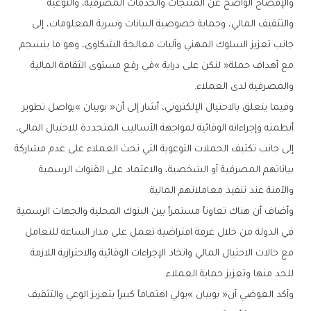
‬والمصرفية‭ ‬لدى‭ ‬العملاء‭.‬
‬والآمنة‭ ‬عند‭ ‬تنفيذ‭ ‬معاملاتهم‭ ‬المالية‭.‬
‬للحد‭ ‬منها‭ ‬وتعزيز‭ ‬حماية‭ ‬العملاء‭.‬