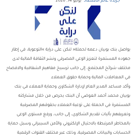
جريدة عالم الاقتصاد
يونيو 14, 2026
‬في‭ ‬المعاملات‭ ‬المالية‭ ‬وحماية‭ ‬حقوق‭ ‬العملاء‭.‬