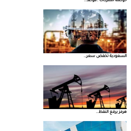
حوكمة‭ ‬الشركات‭.. ‬قواعد‭ ...
السعودية‭ ‬تخفض‭ ‬سعر‭ ...
‮‬هرمز‮‬‭ ‬يرفع‭ ‬النفط‭ ...