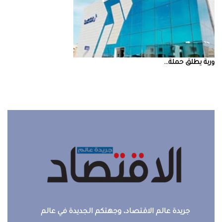
‮‬وربة‮‬‭ ‬يطلق‭ ‬حملة‭ ...
جريدة عالم الاقتصاد، وجهتكم الجديدة في عالم