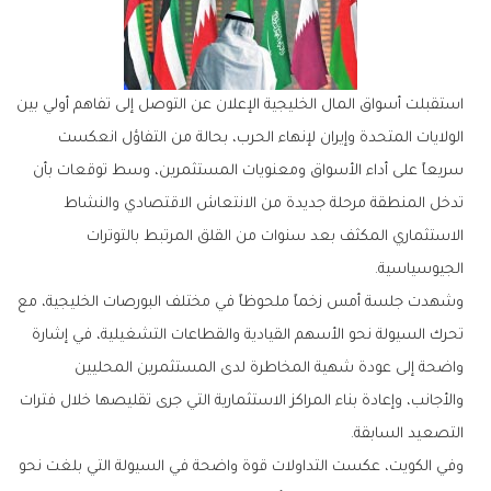
‬الجيوسياسية‭.‬
‬التصعيد‭ ‬السابقة‭.‬