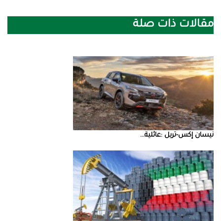
مقالات ذات صلة
نيسان‭ ‬إكس‭-‬تريل‭: ‬عائلية‭ ...