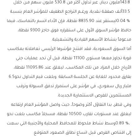
‬مدعوماً‭ ‬بنشاط‭ ‬الأسهم‭ ‬القيادية‭ ‬والتشغيلية‭.‬
‬بفارق‭ ‬محدود‭ ‬للغاية‭ ‬عن‭ ‬الجلسة‭ ‬السابقة‭. ‬وبلغت‭ ‬قيم‭ ‬التداول‭ ‬نحو‭ ‬6‭.‬5‭
‬المستثمرين‭ ‬للفرص‭ ‬الاستثمارية‭ ‬الجديدة‭.‬
‬إلى‭ ‬اقتناص‭ ‬الفرص‭ ‬قبل‭ ‬اتساع‭ ‬نطاق‭ ‬الصعود‭ ‬المتوقع‭.‬