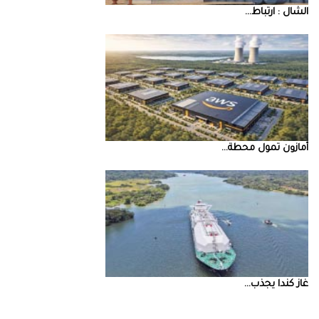
‮‬الشال‮ ‬‭: ‬ارتباط‭ ...
أمازون‭ ‬تمول‭ ‬محطة‭ ...
غاز‭ ‬كندا‭ ‬يجذب‭ ...