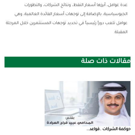
‬المقبلة‭.‬
مقالات ذات صلة
حوكمة‭ ‬الشركات‭.. ‬قواعد‭ ...