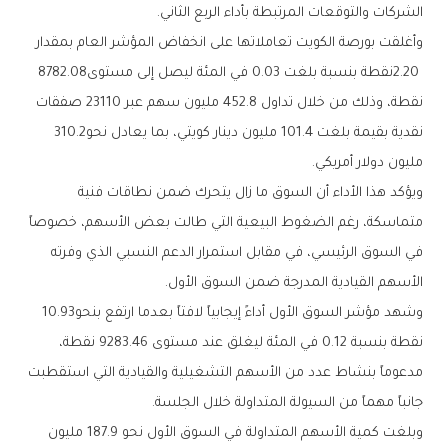
‬الشركات‭ ‬والتوقعات‭ ‬المرتبطة‭ ‬بأداء‭ ‬الربع‭ ‬الثاني‭.‬
‬2‭.‬20‭ ‬نقطة‭ ‬بنسبة‭ ‬بلغت‭ ‬0‭.‬03‭ ‬في‭ ‬المئة‭ ‬ليصل‭ ‬إلى‭ ‬مستوى‭ ‬8782‭.‬08‭
‬نقدية‭ ‬بقيمة‭ ‬بلغت‭ ‬101‭.‬4‭ ‬مليون‭ ‬دينار‭ ‬كويتي،‭ ‬بما‭ ‬يعادل‭ ‬نحو‭ ‬310‭.‬2‭
‬مليون‭ ‬دولار‭ ‬أمريكي‭.‬
‬الأسهم‭ ‬القيادية‭ ‬المدرجة‭ ‬ضمن‭ ‬السوق‭ ‬الأول‭.‬
وشهد‭ ‬مؤشر‭ ‬السوق‭ ‬الأول‭ ‬أداءً‭ ‬إيجابياً‭ ‬لافتاً‭ ‬بعدما‭ ‬ارتفع‭ ‬بنحو‭ ‬10‭.‬93‭
‬جانباً‭ ‬مهماً‭ ‬من‭ ‬السيولة‭ ‬المتداولة‭ ‬خلال‭ ‬الجلسة‭.‬