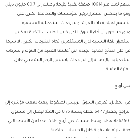
‬الأسهم‭ ‬القيادية‭ ‬ذات‭ ‬العوائد‭ ‬والتوزيعات‭ ‬التشغيلية‭ ‬المستقرة‭.‬
‬الفترة‭ ‬المقبلة‭.‬
جني‭ ‬أرباح
‬حققت‭ ‬ارتفاعات‭ ‬قوية‭ ‬خلال‭ ‬الجلسات‭ ‬الماضية‭.‬