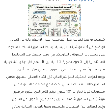
جريدة عالم الاقتصاد
مايو 13, 2026
‬من‭ ‬جهة،‭ ‬وأسهم‭ ‬المضاربة‭ ‬في‭ ‬السوق‭ ‬الرئيسي‭ ‬من‭ ‬جهة‭ ‬أخرى‭.‬