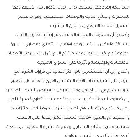
‬استمرار‭ ‬النشاط‭ ‬المرتفع‭ ‬رغم‭ ‬تباين‭ ‬المؤشرات‭.‬
‬الاقتصادية‭ ‬والإقليمية‭ ‬وتأثيرها‭ ‬على‭ ‬الأسواق‭ ‬الخليجية‭.‬
‬إلى‭ ‬ضغوط‭ ‬نتيجة‭ ‬المضاربات‭ ‬السريعة‭ ‬وعمليات‭ ‬التخارج‭ ‬قصيرة‭ ‬الأجل‭.‬
وعلى‭ ‬مستوى‭ ‬حركة‭ ‬الأسهم،‭ ‬تصدرت‭ ‬شركات‭ ‬‮«‬وطنية‮»‬‭ ‬و«منتزهات‮»‬‭
‬أسعارها‭ ‬إلى‭ ‬الصعود‭ ‬بنسب‭ ‬متفاوتة‭.‬