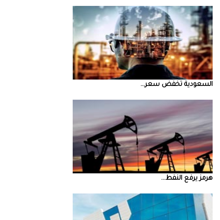
السعودية‭ ‬تخفض‭ ‬سعر‭ ...
‮‬هرمز‮‬‭ ‬يرفع‭ ‬النفط‭ ...