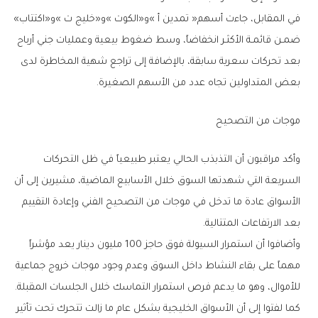
في‭ ‬المقابل،‭ ‬جاءت‭ ‬أسهم‭ ‬‮«‬تمدين‭ ‬أ‮»‬‭ ‬و«الكوت‮»‬‭ ‬و«خليج‭ ‬ت‮»‬‭ ‬و«اكتتاب‮»‬‭
‬بعض‭ ‬المتداولين‭ ‬تجاه‭ ‬عدد‭ ‬من‭ ‬الأسهم‭ ‬الصغيرة‭.‬
موجات‭ ‬من‭ ‬التصحيح
‬بعد‭ ‬الارتفاعات‭ ‬المتتالية‭.‬
‬للأموال،‭ ‬وهو‭ ‬ما‭ ‬يدعم‭ ‬فرص‭ ‬استمرار‭ ‬التماسك‭ ‬خلال‭ ‬الجلسات‭ ‬المقبلة‭.‬