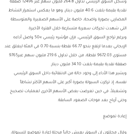
‬التي‭ ‬شهدت‭ ‬تحركات‭ ‬سعرية‭ ‬متسارعة‭ ‬خلال‭ ‬الفترة‭ ‬الأخيرة‭.‬
‬مستوى‭ ‬9672‭.‬03‭ ‬نقطة،‭ ‬من‭ ‬خلال‭ ‬تداول‭ ‬219‭.‬6‭ ‬مليون‭ ‬سهم‭ ‬عبر‭ ‬9765‭
‬صفقة‭ ‬نقدية‭ ‬بقيمة‭ ‬بلغت‭ ‬34‭.‬10‭ ‬مليون‭ ‬دينار‭.‬
‬وجني‭ ‬أرباح‭ ‬بعد‭ ‬موجات‭ ‬الصعود‭ ‬السابقة‭.‬
إعادة‭ ‬تموضع