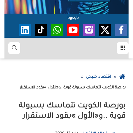
تابعونا
القائمة
بحث
عودة
اقتصاد خليجي
إلى
بورصة‭ ‬الكويت‭ ‬تتماسك‭ ‬بسيولة‭ ‬قوية‭.. ‬و«الأول‮»‬‭ ‬يقود‭ ‬الاستقرار
الصفحة
الرئيسية
‬قوية‭.. ‬و«الأول‮»‬‭ ‬يقود‭ ‬الاستقرار