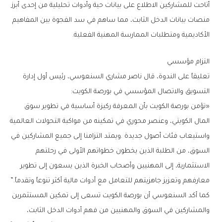
‬الأكاديمية‭ ‬ومتطلبات‭ ‬الممارسة‭ ‬المهنية‭ ‬الفعلية‭.‬
التزام‭ ‬مؤسسي‭ ‬
‬التسويق‭ ‬والاتصال‭ ‬المؤسسي‭ ‬في‭ ‬بورصة‭ ‬الكويت‭:‬
‬معارفهم‭ ‬وتعزيز‭ ‬جاهزيتهم‭ ‬للتعامل‭ ‬مع‭ ‬أدوات‭ ‬مالية‭ ‬أكثر‭ ‬تنوعاً‭ ‬وتقدماً‭.‬”