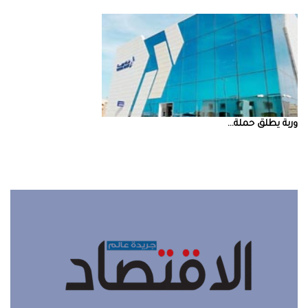
‮‬وربة‮‬‭ ‬يطلق‭ ‬حملة‭ ...