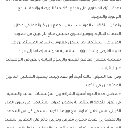
‬التوعوية‭ ‬والتدريبية‭.‬
‬عبر‭ ‬الإنترنت‭.‬
‬المعتمدين‭ ‬في‭ ‬الكويت‭:‬