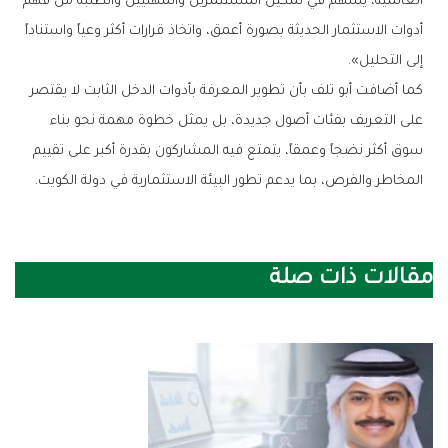
‬إلى‭ ‬التحليل‭.‬‮»‬
‬المخاطر‭ ‬والفرص،‭ ‬بما‭ ‬يدعم‭ ‬تطور‭ ‬البيئة‭ ‬الاستثمارية‭ ‬في‭ ‬دولة‭ ‬الكويت‭.‬
مقالات ذات صلة