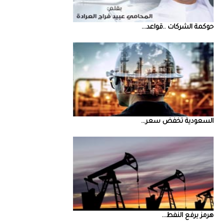
حوكمة‭ ‬الشركات‭.. ‬قواعد‭ ...
السعودية‭ ‬تخفض‭ ‬سعر‭ ...
‮‬هرمز‮‬‭ ‬يرفع‭ ‬النفط‭ ...