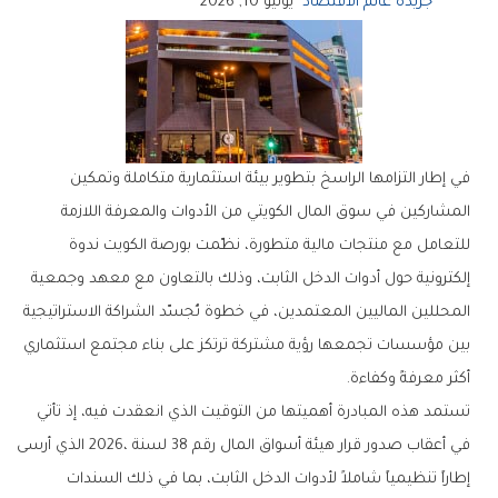
جريدة عالم الاقتصاد
يونيو 10, 2026
‬أكثر‭ ‬معرفةً‭ ‬وكفاءة‭.‬