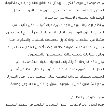
‬الإصدارات‭ ‬المحلية‭ ‬والأجنبية‭ ‬على‭ ‬حد‭ ‬سواء‭.‬
‬وتلبّي‭ ‬احتياجات‭ ‬مختلف‭ ‬فئات‭ ‬المستثمرين‭ ‬والمصدرين‭.‬
‬واقع‭ ‬استثماري‭ ‬فاعل‭ ‬يستوعبه‭ ‬السوق‭ ‬ويتفاعل‭ ‬معه‭ ‬بوعي‭ ‬وكفاءة‭.‬
من‭ ‬النظرية‭ ‬إلى‭ ‬التطبيق‭ ‬