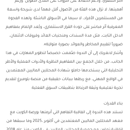
‬ضرورياً‭ ‬لتقييم‭ ‬المخاطر‭ ‬والعوائد‭ ‬بصورة‭ ‬متوازنة‭.‬‮»‬
‬تجربة‭ ‬تعليمية‭ ‬وثيقة‭ ‬الارتباط‭ ‬بتطبيقات‭ ‬السوق‭ ‬الفعلية‭.‬
بناء‭ ‬القدرات‭ ‬
‬اتفاقية‭ ‬تعاون‭ ‬مع‭ ‬جمعية‭ ‬المحللين‭ ‬الماليين‭ ‬في‭ ‬الكويت‭ ‬منذ‭ ‬عام‭ ‬2018،‭