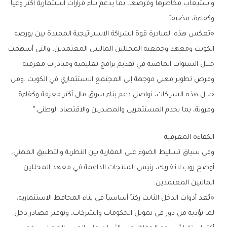
‬وكفاءة،‭ ‬مضيفاً‭:‬
‬ومرونة،‭ ‬بما‭ ‬يخدم‭ ‬المستثمرين‭ ‬والمصدرين‭ ‬والاقتصاد‭ ‬الوطني‭.‬”
الكفاءة‭ ‬المعرفية
‬الماليين‭ ‬المعتمدين‭:‬