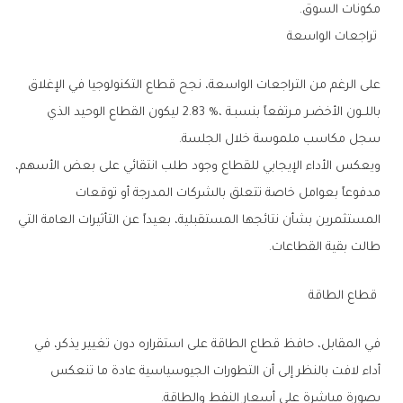
‬مكونات‭ ‬السوق‭.‬
‭ ‬تراجعات‭ ‬الواسعة
‬سجل‭ ‬مكاسب‭ ‬ملموسة‭ ‬خلال‭ ‬الجلسة‭.‬
‬طالت‭ ‬بقية‭ ‬القطاعات‭.‬
‭ ‬قطاع‭ ‬الطاقة‭ ‬
‬بصورة‭ ‬مباشرة‭ ‬على‭ ‬أسعار‭ ‬النفط‭ ‬والطاقة‭.‬