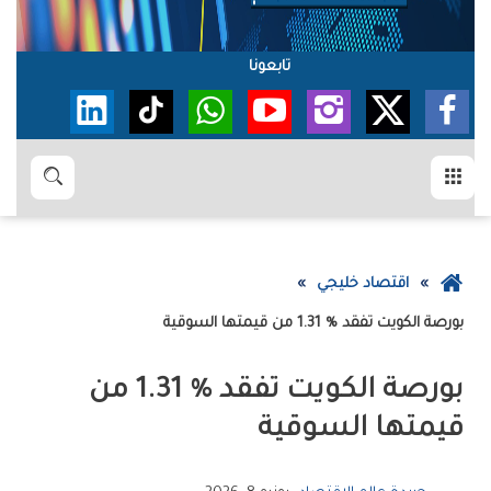
تابعونا
القائمة
بحث
عودة
اقتصاد خليجي
إلى
بورصة‭ ‬الكويت‭ ‬تفقد‭ ‬1‭.‬31‭ % ‬من‭ ‬قيمتها‭ ‬السوقية
الصفحة
الرئيسية
‬قيمتها‭ ‬السوقية