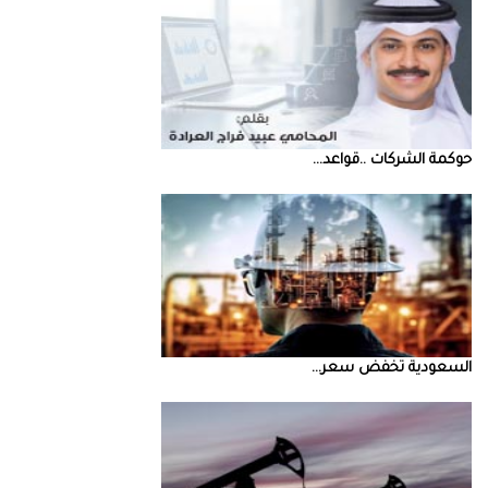
حوكمة‭ ‬الشركات‭.. ‬قواعد‭ ...
السعودية‭ ‬تخفض‭ ‬سعر‭ ...