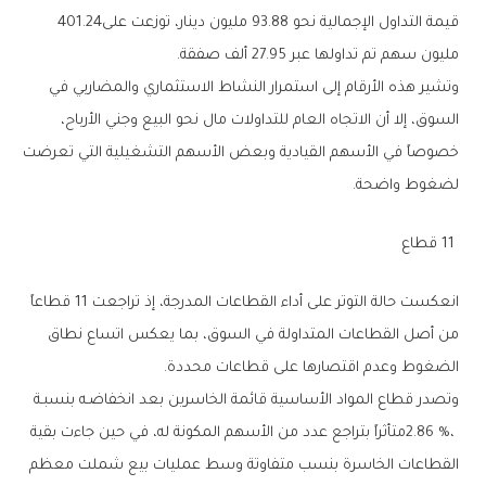
‬قيمة‭ ‬التداول‭ ‬الإجمالية‭ ‬نحو‭ ‬93‭.‬88‭ ‬مليون‭ ‬دينار،‭ ‬توزعت‭ ‬على‭ ‬401‭.‬24‭
‬مليون‭ ‬سهم‭ ‬تم‭ ‬تداولها‭ ‬عبر‭ ‬27.95‭ ‬ألف‭ ‬صفقة‭.‬
‬لضغوط‭ ‬واضحة‭.‬
‭ ‬11‭ ‬قطاع
‬الضغوط‭ ‬وعدم‭ ‬اقتصارها‭ ‬على‭ ‬قطاعات‭ ‬محددة‭.‬