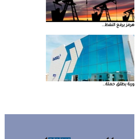
‮‬هرمز‮‬‭ ‬يرفع‭ ‬النفط‭ ...
‮‬وربة‮‬‭ ‬يطلق‭ ‬حملة‭ ...