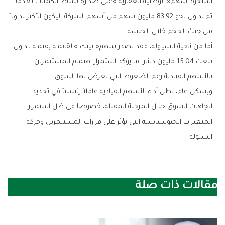
‬من‭ ‬حيث‭ ‬الحجم‭ ‬خلال‭ ‬الجلسة‭.‬
‬بالأسهم‭ ‬القيادية‭ ‬رغم‭ ‬الضغوط‭ ‬التي‭ ‬تعرض‭ ‬لها‭ ‬السوق‭.‬
‬السيولة‭.‬
مقالات ذات صلة