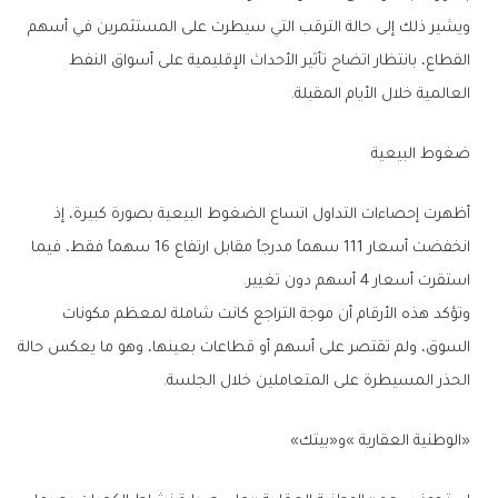
‬العالمية‭ ‬خلال‭ ‬الأيام‭ ‬المقبلة‭.‬
ضغوط‭ ‬البيعية
‬استقرت‭ ‬أسعار‭ ‬4‭ ‬أسهم‭ ‬دون‭ ‬تغيير‭.‬
‬الحذر‭ ‬المسيطرة‭ ‬على‭ ‬المتعاملين‭ ‬خلال‭ ‬الجلسة‭.‬
‮«‬الوطنية‭ ‬العقارية‮»‬‭ ‬و«بيتك‮»‬‭ ‬