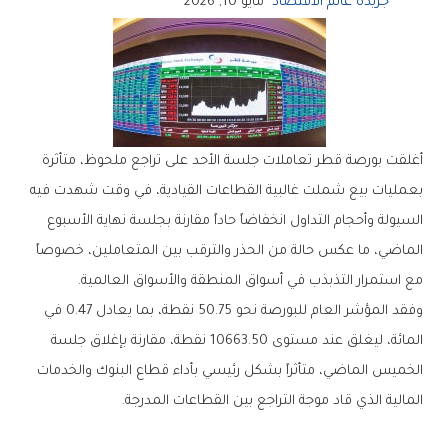
جريدة عالم الاقتصاد
مايو 10, 2026
‬مع‭ ‬استمرار‭ ‬التذبذب‭ ‬في‭ ‬أسواق‭ ‬المنطقة‭ ‬والأسواق‭ ‬العالمية‭.‬
‬المالية‭ ‬الذي‭ ‬قاد‭ ‬موجة‭ ‬التراجع‭ ‬بين‭ ‬القطاعات‭ ‬المدرجة‭.‬