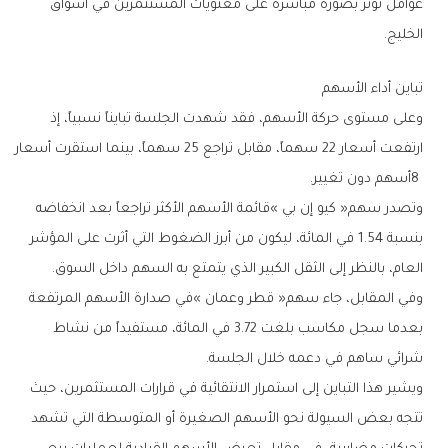
‬الخليج‭.‬
تباين‭ ‬أداء‭ ‬الأسهم
‬8‭ ‬أسهم‭ ‬دون‭ ‬تغيير‭.‬
‬العام،‭ ‬بالنظر‭ ‬إلى‭ ‬الثقل‭ ‬الكبير‭ ‬الذي‭ ‬يتمتع‭ ‬به‭ ‬السهم‭ ‬داخل‭ ‬السوق‭.‬
‬شرائي‭ ‬ساهم‭ ‬في‭ ‬دعمه‭ ‬خلال‭ ‬الجلسة‭.‬