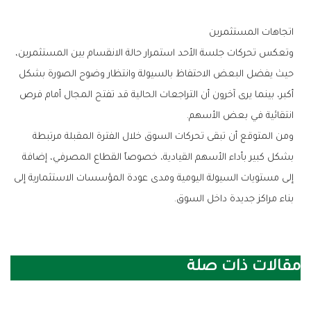
اتجاهات‭ ‬المستثمرين
‬انتقائية‭ ‬في‭ ‬بعض‭ ‬الأسهم‭.‬
‬بناء‭ ‬مراكز‭ ‬جديدة‭ ‬داخل‭ ‬السوق‭.‬
مقالات ذات صلة