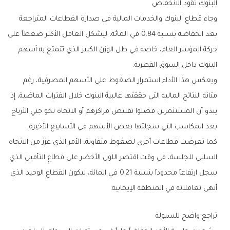
البنوك‭ ‬تقود‭ ‬الانخفاض
‬البنوك‭ ‬داخل‭ ‬السوق‭ ‬القطرية‭.‬
‬بعد‭ ‬المكاسب‭ ‬التي‭ ‬سجلتها‭ ‬بعض‭ ‬الأسهم‭ ‬في‭ ‬الأسابيع‭ ‬الأخيرة‭.‬
‬أنهى‭ ‬تعاملاته‭ ‬في‭ ‬المنطقة‭ ‬الإيجابية‭.‬
تراجع‭ ‬واضح‭ ‬للسيولة