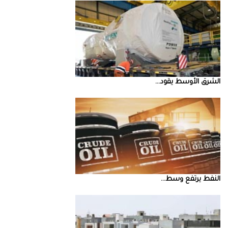
الشرق‭ ‬الأوسط‭ ‬يقود‭ ...
النفط‭ ‬يرتفع‭ ‬وسط‭ ...