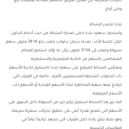
‬وجني‭ ‬أرباح‭.‬
بلدنا‭ ‬تتصدر‭ ‬النشاط
‬المتعاملين‭ ‬بالسهم‭ ‬من‭ ‬الناحية‭ ‬المضاربية‭ ‬والاستثمارية‭.‬
‬الأسعار‭ ‬المرتفعة‭.‬
‬المؤشرات‭ ‬الرئيسية‭.‬