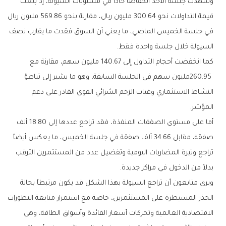
‬السيولة‭ ‬خلال‭ ‬جلسة‭ ‬واحدة‭ ‬فقط‭.‬
‬المؤشر‭.‬
‬بدلاً‭ ‬من‭ ‬الدخول‭ ‬في‭ ‬مراكز‭ ‬جديدة‭.‬