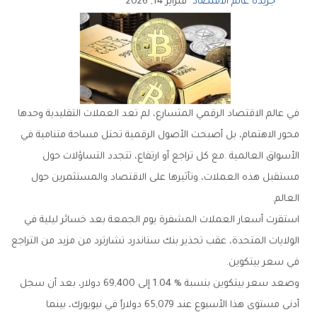
جريدة عالم الاقتصاد
فبراير 14, 2026
‬العالم‭.‬
‬في‭ ‬سعر‭ ‬بيتكوين‭.‬