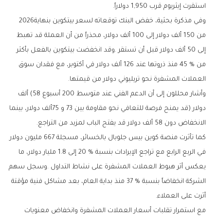
‬استقرت‭ ‬إيثريوم‭ ‬قرب‭ ‬1‭,‬950‭ ‬دولاراً‭.‬
وفي‭ ‬مذكرة‭ ‬بحثية،‭ ‬خفض‭ ‬البنك‭ ‬توقعاته‭ ‬لسعر‭ ‬بيتكوين‭ ‬بنهاية‭ ‬2026‭
‬العملات‭ ‬المشفرة‭ ‬نحو‭ ‬تريليوني‭ ‬دولار‭ ‬من‭ ‬قيمتها‭.‬
‬الانخفاض‭ ‬دون‭ ‬58‭ ‬ألف‭ ‬دولار‭ ‬قد‭ ‬يفتح‭ ‬الباب‭ ‬لمزيد‭ ‬من‭ ‬التراجع‭.‬
‬أثرت‭ ‬على‭ ‬العملاء‭.‬