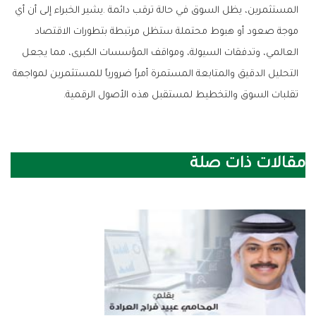
‬تقلبات‭ ‬السوق‭ ‬والتخطيط‭ ‬لمستقبل‭ ‬هذه‭ ‬الأصول‭ ‬الرقمية‭.‬
مقالات ذات صلة