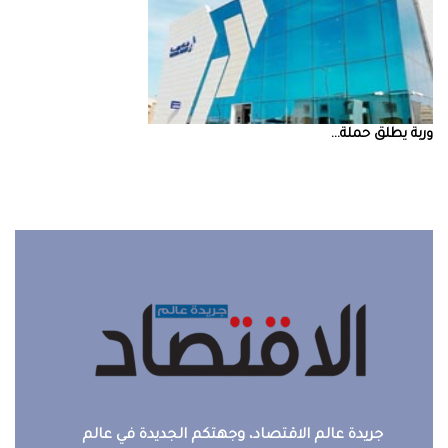
‮‬وربة‮‬‭ ‬يطلق‭ ‬حملة‭ ...
جريدة عالم الاقتصاد، وجهتكم الجديدة في عالم