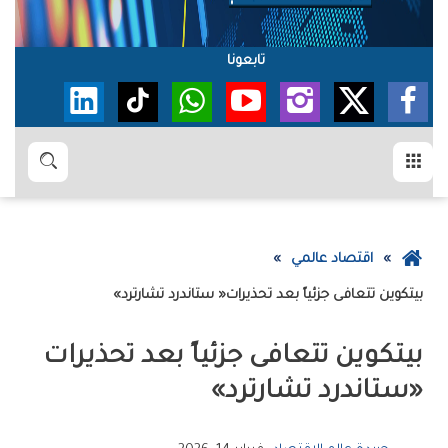
تابعونا
القائمة
بحث
عودة
اقتصاد عالمي
إلى
بيتكوين‭ ‬تتعافى‭ ‬جزئياً‭ ‬بعد‭ ‬تحذيرات‭ ‬‮«‬ستاندرد‭ ‬تشارترد‮»‬
الصفحة
الرئيسية
‬‮«‬ستاندرد‭ ‬تشارترد‮»‬