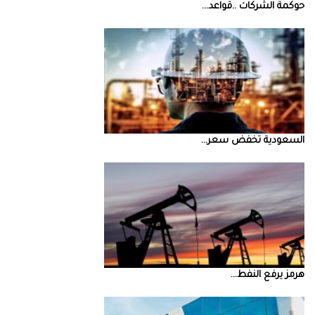
حوكمة‭ ‬الشركات‭.. ‬قواعد‭ ...
السعودية‭ ‬تخفض‭ ‬سعر‭ ...
‮‬هرمز‮‬‭ ‬يرفع‭ ‬النفط‭ ...