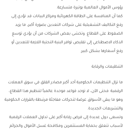
‬رؤوس‭ ‬الأموال‭ ‬العالمية‭ ‬بوتيرة‭ ‬متسارعة‭.‬
‬رفع‭ ‬أسعارها‭ ‬بشكل‭ ‬كبير‭.‬
التنظيمات‭ ‬والرقابة
‬والتشريعات‭ ‬الجديدة‭.‬