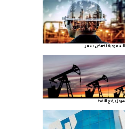
السعودية‭ ‬تخفض‭ ‬سعر‭ ...
‮‬هرمز‮‬‭ ‬يرفع‭ ‬النفط‭ ...