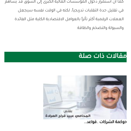
‬والسيولة‭ ‬والتضخم‭ ‬والطاقة‭.‬
مقالات ذات صلة
حوكمة‭ ‬الشركات‭.. ‬قواعد‭ ...