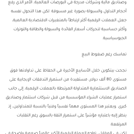
‬الجيوسياسية‭.‬
تماسك‭ ‬رغم‭ ‬ضغوط‭ ‬البيع
‬المرتفعة‭.‬