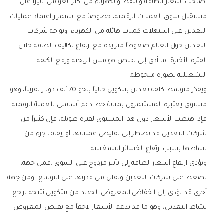
‬التشغيلية‭ ‬بصورة‭ ‬ملحوظة‭.‬
‬مستوى‭ ‬يعتبره‭ ‬المستثمرون‭ ‬بمثابة‭ ‬خط‭ ‬دعم‭ ‬أساسي‭ ‬للعملة‭ ‬الرقمية‭.
‬نشاطها‭ ‬بسبب‭ ‬ارتفاع‭ ‬الخسائر‭ ‬التشغيلية‭.‬