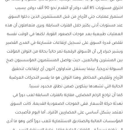
‬تقلص‭ ‬قدرة‭ ‬السوق‭ ‬على‭ ‬تسجيل‭ ‬ارتفاعات‭ ‬متسارعة‭ ‬في‭ ‬المدى‭ ‬القصير‭.‬
‬الحالية‭ ‬التي‭ ‬تشهدها‭ ‬بيتكوين‭ ‬ضمن‭ ‬نطاق‭ ‬محدود‭ ‬نسبياً‭.‬