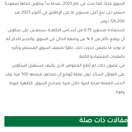
السوق قاعاً، كما حدث في عام 2023، عندما بدأ بيتكوين اتجاهاً صعودياً
استمر حتى بلغ أعلى مستوى له على الإطلاق في أكتوبر 2025 عند
126,200 دولار.
لاستعادة مستوى 0.75 من أســـاس التكلفــة، سيتعــين على بيتكوين
أن يرتفـع بأكثر من 6 % عن وضعه الحالي في السوق. والجدير بالذكر أنه
لا يوجد ما يضمن حدوث ذلك، نظراً لضعف السوق المستمر وتأثره
بالتقلبات الاقتصادية الكلية.
في غضون ذلك، لم يُطغ الغموض الذي يكتنف مستقبل البيتكوين
على التفاؤل السائد حول عملة يُتوقع أن تضاعف قيمتها 100 مرة. وقد
أحدثت العملة ضجة كبيرة خلال فترة تصحيح السوق، مُظهرة مرونة
وقوة.
مقالات ذات صلة