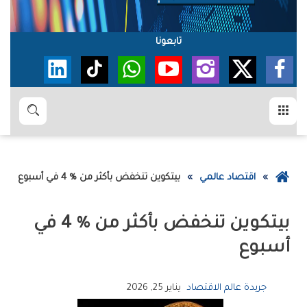
تابعونا
القائمة
بحث
عودة
اقتصاد عالمي
بيتكوين‭ ‬تنخفض‭ ‬بأكثر‭ ‬من‭ ‬4‭ % ‬في‭ ‬أسبوع
إلى
الصفحة
الرئيسية
‬أسبوع
جريدة عالم الاقتصاد
يناير 25, 2026