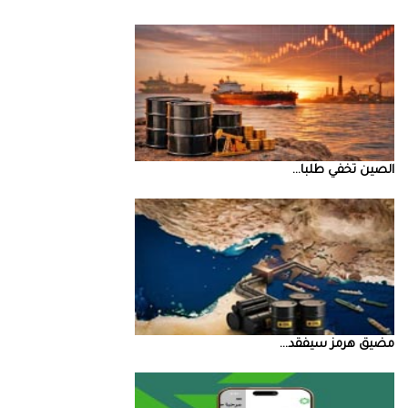
الصين‭ ‬تخفي‭ ‬طلبا‭ ...
مضيق‭ ‬هرمز‭ ‬سيفقد‭ ...