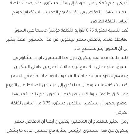
أميركي، ولم يتمكن من العودة إلى هذا المستوى. وقد رصدت منصة
التحليلات هذا الانخفاض في تغريدة يوم الخميس باستخدام نموذج
أساس تكلفة العرض.
تُعد النسبة المئوية 0.75 لتوزيع التكلفة مؤشراً حاسماً على السوق
الهابطة. عندما ينخفض سعر البيتكوين عن هذا المستوى، فهذا يشير
إلى أن السوق يمر بتصحيح حاد.
كلما طالت مدة بقاء بيتكوين دون هذا المستوى، ازداد التشاؤم في
السوق. علاوة على ذلك، مع تزايد حالات الذعر بين حاملي البيتكوين
وبيعهم لمخزونهم، تزداد احتمالية حدوث انخفاضات حادة في السعر.
أكدت شركة «غلاسنود» أن هذا يؤدي إلى مزيد من الضغط على التوزيع،
مما يخلق ظروفاً سوقية يسيطر فيها البائعون. مع ذلك، يتغير هذا
الوضع بمجرد أن يستعيد البيتكوين مستوى 0.75 من أساس تكلفة
العرض.
ومن المثير للاهتمام أن المحللين يعتبرون أيضاً أن انخفاض سعر
بيتكوين عن هذا المستوى الرئيسي بمثابة قاع محتمل. عادة ما يشكل