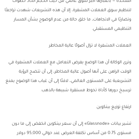
المتحدة — باعتبارها أكبر سوق عالمي من حيث الحجم اتخاذ خطوات
لتنظيم سوق العملات المشفرة، إلا أن هذه التشريعات شهدت تراجعًا
وتضاربًا في الاتجاهات، ما خلق حالة من عدم الوضوح بشأن المسار
التنظيمي المستقبلي.
العملات المشفرة لا تزال أصولًا عالية المخاطر
وترى الوكالة أن هذا الوضع يفرض التعامل مع العملات المشفرة في
الوقت الراهن على أنها أصول عالية المخاطر، إلى أن تتضح الرؤية
التشريعية على المستوى العالمي، لافتًا إلى أن غياب هذا الوضوح يمنع
ترسيخ دورها كأداة تحوط مستقرة شبيهة بالذهب.
ارتفاع توزيع بيتكوين
تشير بيانات «Glassnode» إلى أن سعر بيتكوين انخفض إلى ما دون
مستوى 0.75 من أساس تكلفة العرض عند حوالي 95,000 دولار