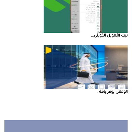
بيت‭ ‬التمويل‭ ‬الكويتي‭ ...
‮‬الوطني‮‬‭ ‬يوفر‭ ‬باقة‭ ...