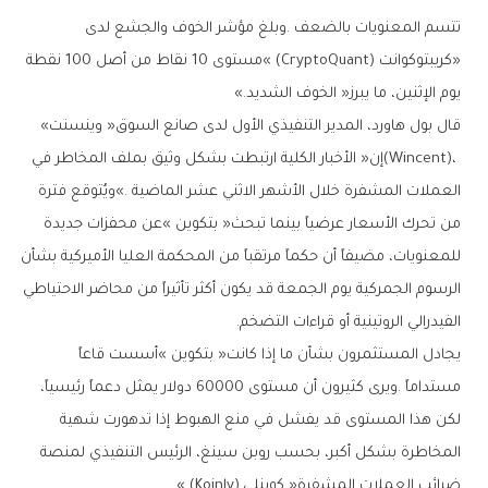
‬يوم‭ ‬الإثنين،‭ ‬ما‭ ‬يبرز‭ ‬‮«‬الخوف‭ ‬الشديد‮»‬‭.‬
قال‭ ‬بول‭ ‬هاورد،‭ ‬المدير‭ ‬التنفيذي‭ ‬الأول‭ ‬لدى‭ ‬صانع‭ ‬السوق‭ ‬‮«‬وينسنت‮»‬‭
‬الفيدرالي‭ ‬الروتينية‭ ‬أو‭ ‬قراءات‭ ‬التضخم‭.‬
‬ضرائب‭ ‬العملات‭ ‬المشفرة‭ ‬‮«‬كوينلي‮»‬‭ (‬Koinly‭).‬