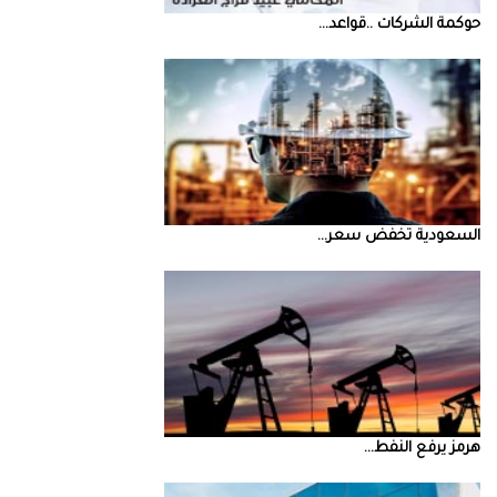
حوكمة‭ ‬الشركات‭.. ‬قواعد‭ ...
السعودية‭ ‬تخفض‭ ‬سعر‭ ...
‮‬هرمز‮‬‭ ‬يرفع‭ ‬النفط‭ ...