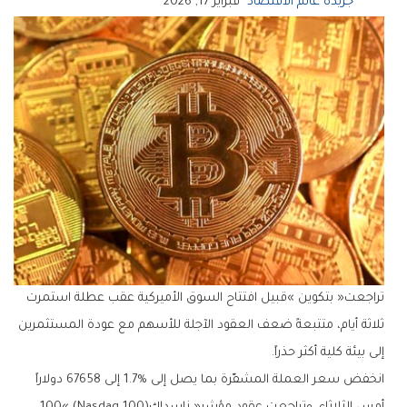
جريدة عالم الاقتصاد
فبراير 17, 2026
‬إلى‭ ‬بيئة‭ ‬كلية‭ ‬أكثر‭ ‬حذراً‭.‬