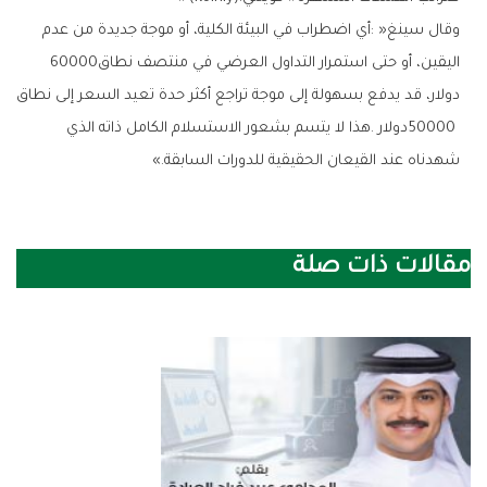
‬اليقين،‭ ‬أو‭ ‬حتى‭ ‬استمرار‭ ‬التداول‭ ‬العرضي‭ ‬في‭ ‬منتصف‭ ‬نطاق‭ ‬60000‭
‬شهدناه‭ ‬عند‭ ‬القيعان‭ ‬الحقيقية‭ ‬للدورات‭ ‬السابقة‮»‬‭.‬
مقالات ذات صلة