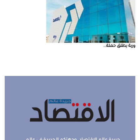
‮‬وربة‮‬‭ ‬يطلق‭ ‬حملة‭ ...