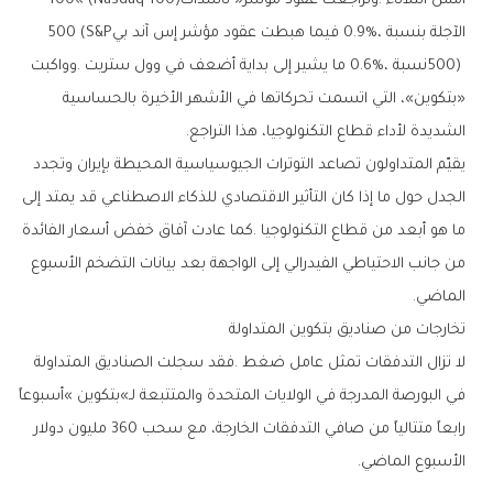
‬أمس‭ ‬الثلاثاء‭. ‬وتراجعت‭ ‬عقود‭ ‬مؤشر‭ ‬‮«‬ناسداك‭ ‬100‮»‬‭ (‬Nasdaq 100‭)
‬الآجلة‭ ‬بنسبة‭ ‬0‭.‬9‭%‬،‭ ‬فيما‭ ‬هبطت‭ ‬عقود‭ ‬مؤشر‭ ‬إس‭ ‬آند‭ ‬بي‭ ‬500‭ (‬S&P
‬الشديدة‭ ‬لأداء‭ ‬قطاع‭ ‬التكنولوجيا،‭ ‬هذا‭ ‬التراجع‭.‬
‬الماضي‭.‬
تخارجات‭ ‬من‭ ‬صناديق‭ ‬بتكوين‭ ‬المتداولة
‬الأسبوع‭ ‬الماضي‭.‬