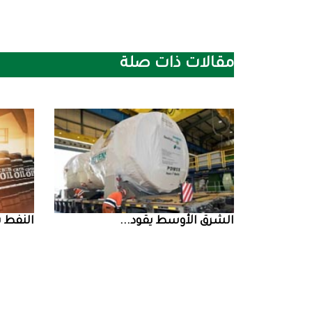
مقالات ذات صلة
الشرق‭ ‬الأوسط‭ ‬يقود‭ ...
النفط‭ ‬يرتفع‭ ‬وسط‭ ...