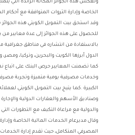
‬الخاصة‭ ‬وإدارة‭ ‬الثروات‭ ‬المتوافقة‭ ‬مع‭ ‬أحكام‭ ‬الشريعة‭ ‬الإسلامية،‭ ‬ورؤيته‭ ‬المتمثلة‭ ‬في‭ ‬حماية‭ ‬وتنمية‭ ‬استثمارات‭ ‬عملائه‭ ‬من‭ ‬أصحاب‭ ‬الثروات‭ ‬الكبيرة‭.‬
‬الدول‭ ‬أبرزها‭ ‬الكويت‭ ‬والبحرين،‭ ‬وتركيا،‭ ‬ومصر،‭ ‬وبريطانيا،‭ ‬وألمانيا‭. ‬
‬والدولية‭ ‬مع‭ ‬مراعاة‭ ‬التكيف‭ ‬مع‭ ‬التطورات‭ ‬التي‭ ‬يشهدها‭ ‬الاقتصاد‭ ‬العالمي‭ ‬وأسواق‭ ‬الاستثمار‭.‬