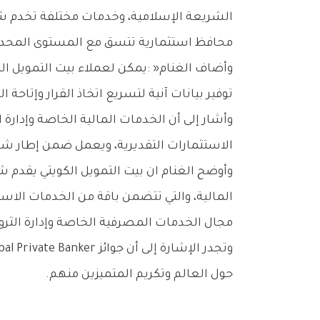
‬محافظ‭ ‬استثمارية‭ ‬تتسق‭ ‬مع‭ ‬المستوى‭ ‬المحدد‭ ‬للمخاطر،‭ ‬وتجمع‭ ‬بين‭ ‬الخبرة‭ ‬في‭ ‬الأسواق‭ ‬المحلية،‭ ‬وإتاحة‭ ‬فرص‭ ‬استثمارية‭ ‬مختارة‭ ‬في‭ ‬الأسواق‭ ‬العالمية‭.‬‮»‬
‬توفير‭ ‬بيانات‭ ‬آنية‭ ‬لتسريع‭ ‬اتخاذ‭ ‬القرار‭ ‬وإتاحة‭ ‬الوصول‭ ‬إلى‭ ‬فرص‭ ‬استثمارية‭ ‬متنوعة‭ ‬داخليا‭ ‬وخارجيا‭.‬‮»‬
‬الاستثمارات‭ ‬التقديرية،‭ ‬ويعمل‭ ‬ضمن‭ ‬إطار‭ ‬شامل‭ ‬للحوكمة‭ ‬بما‭ ‬يضمن‭ ‬الالتزام‭ ‬الكامل‭ ‬بأحكام‭ ‬ومبادئ‭ ‬الشريعة‭ ‬الإسلامية‭ ‬في‭ ‬جميع‭ ‬المنتجات‭ ‬والخدمات‭. ‬
‬مجال‭ ‬الخدمات‭ ‬المصرفية‭ ‬الخاصة‭ ‬وإدارة‭ ‬الثروات‭.‬
‬حول‭ ‬العالم‭ ‬وتكريم‭ ‬المتميزين‭ ‬منهم‭.‬