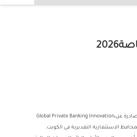
حصد‭ ‬بيت‭ ‬التمويل‭ ‬الكويتي‭ ‬3‭ ‬جوائز‭ ‬مرموقة‭ ‬ضمن‭ ‬جوائز‭ ‬الابتكار‭ ‬في‭ ‬الخدمات‭ ‬المصرفية‭ ‬الخاصة‭ ‬لعام‭ ‬2026،‭ ‬الصادرة‭ ‬عن‭ ‬Global Private‭ ‬Banking Innovation،‭