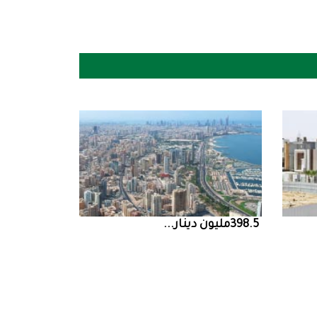
398.5‭ ‬مليون‭ ‬دينار‭ ...