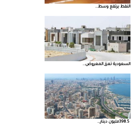
النفط‭ ‬يرتفع‭ ‬وسط‭ ...
السعودية‭ ‬تعزز‭ ‬المعروض‭ ...
398.5‭ ‬مليون‭ ‬دينار‭ ...