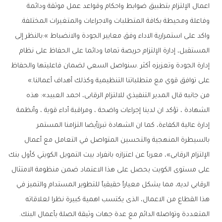
‬وفاعلة‭ ‬ومحيطة‭ ‬بكافة‭ ‬المتطلبات‭ ‬والاجراءات‭ ‬والمتغيرات‭ ‬المختلفة‭ .‬
‬على‭ ‬توافق‭ ‬قوي‭ ‬مع‭ ‬متطلباتنا‭ ‬التنظيمية‭ ‬وكذلك‭ ‬أهداف‭ ‬أعمالنا‮»‬‭.‬
‬المتعددة‭ ‬وتواصله‭ ‬الدائم‭ ‬مع‭ ‬عدة‭ ‬جهات‭ ‬وثيقة‭ ‬الصلة‭ ‬بأعمال‭ ‬البنك‭ .‬