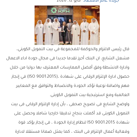
جريدة عالم الاقتصاد
مايو 12, 2026
‬العالمية‭ ‬ومع‭ ‬استرتيجية‭ ‬بيت‭ ‬التمويل‭ ‬الكويتى‭ .‬