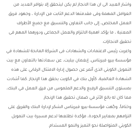
‬تحقيق‭ ‬الانجازات‭ .‬
‬مما‭ ‬كان‭ ‬له‭ ‬بالغ‭ ‬الأثر‭ ‬في‭ ‬ضمان‭ ‬تحقيق‭ ‬هذا‭ ‬الإنجاز‭. ‬
‬الكويتي‭ ‬المتواصلة‭ ‬نحو‭ ‬التميز‭ ‬والنمو‭ ‬المستدام‭.‬