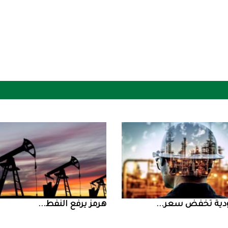
ض سعر ...
‮‬هرمز‮‬‭ ‬يرفع‭ ‬النفط‭ ...