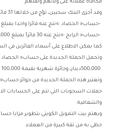
‬مكافأة‭ ‬عملائه‭ ‬على‭ ‬ولائهم‭ ‬وثقتهم‭.‬
وقد‭ ‬أجرى‭ ‬البنك‭ ‬سحبين،‭ ‬توّج‭ ‬من‭ ‬خلالها‭ ‬31‭ ‬فائزاً‭ ‬بجوائز‭ ‬نقدية‭ ‬قيمتها‭ ‬130‭ ‬ألف‭ ‬دينار‭ ‬كويتي،‭ ‬وقد‭ ‬توزعت‭ ‬الجوائز‭ ‬على‭ ‬النحو‭ ‬التالي‭:‬
‭- ‬حساب‭ ‬‮«‬الحصاد‮»‬‭: ‬نتج‭ ‬عنه‭ ‬فائزا‭ ‬واحدا‭ ‬بمبلغ‭ ‬100‭,‬000‭ ‬دينار‭.‬
‭- ‬حساب‭ ‬‮«‬الرابح‮»‬‭: ‬نتج‭ ‬عنه‭ ‬30‭ ‬فائزاً‭ ‬بمبلغ‭ ‬1‭,‬000‭ ‬دينار‭ ‬لكل‭ ‬منهم‭.‬
كما‭ ‬يمكن‭ ‬الاطلاع‭ ‬على‭ ‬أسماء‭ ‬الفائزين‭ ‬في‭ ‬السحوبات‭ ‬عبر‭ ‬الحسابات‭ ‬الرسمية‭ ‬للبنك‭ ‬على‭ ‬منصات‭ ‬التواصل‭ ‬الاجتماعي‭.‬
‬500‭,‬000‭ ‬دينار،‭ ‬وجائزة‭ ‬شهرية‭ ‬بقيمة‭ ‬100‭,‬000‭ ‬دينار‭.‬
‬والشفافية‭.‬
‬حظي‭ ‬به‭ ‬من‭ ‬ثقة‭ ‬كبيرة‭ ‬من‭ ‬العملاء‭.‬