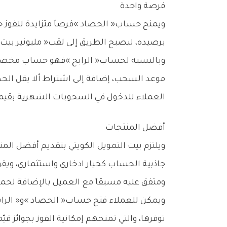
فرصة‭ ‬واحدة
‬برصيده،‭ ‬ليصبح‭ ‬الطريق‭ ‬إلى‭ ‬لقب‭ ‬‮«‬مليونير‭ ‬بيت‭ ‬التمويل‮»‬‭ ‬أقرب‭ ‬وأكثر‭ ‬واقعية‭.‬
‬العملاء‭ ‬للدخول‭ ‬في‭ ‬السحوبات‭ ‬الشهرية‭ ‬بقيمة‭ ‬1‭,‬000‭ ‬دينار‭ ‬كويتي‭ ‬لعدد‭ ‬30‭ ‬فائزاً‭ ‬شهرياً‭.‬
أفضل‭ ‬المنتجات
‬ومتفق‭ ‬عليه‭ ‬مسبقاً‭ ‬مع‭ ‬العميل‭ ‬بالإضافة‭ ‬لحملة‭ ‬السحوبات‭ ‬والجوائز‭ ‬التي‭ ‬تقام‭ ‬بشكل‭ ‬شهري‭ ‬ونصف‭ ‬سنوي‭ ‬وسنوي‭.‬