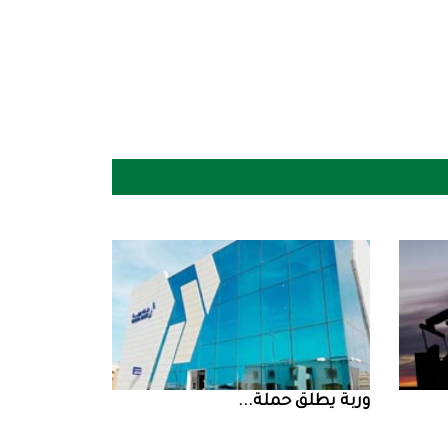
‮‬وربة‮‬‭ ‬يطلق‭ ‬حملة‭ ...