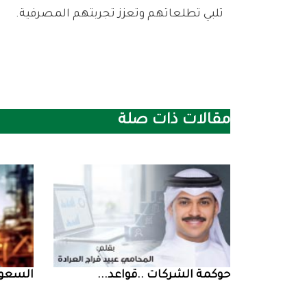
‬تلبي‭ ‬تطلعاتهم‭ ‬وتعزز‭ ‬تجربتهم‭ ‬المصرفية‭.‬
مقالات ذات صلة
حوكمة‭ ‬الشركات‭.. ‬قواعد‭ ...
السعودية‭ ‬تخف‭‬‭