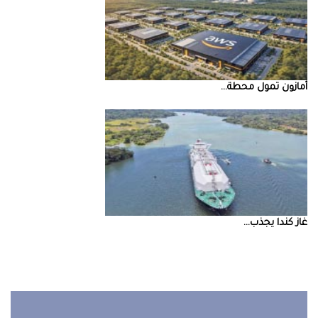
أمازون‭ ‬تمول‭ ‬محطة‭ ...
غاز‭ ‬كندا‭ ‬يجذب‭ ...