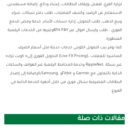
‬المتطورة‭.‬‮ ‬
‬المباشرة‭ ‬للعملات‭ (‬Live FX Pricing‭)‬،‭ ‬التحويل‭ ‬الفوري‭ ‬إلى‭ ‬‮«‬كويت‭ ‬ترك‮»‬‭
‬الفروع‭.‬
مقالات ذات صلة