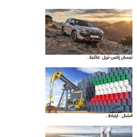
نيسان‭ ‬إكس‭-‬تريل‭: ‬عائلية‭ ...
‮‬الشال‮ ‬‭: ‬ارتباط‭ ...