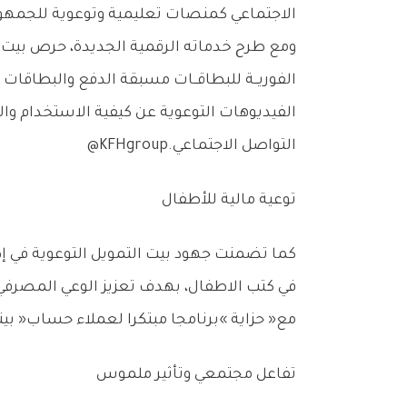
‬الاجتماعي‭ ‬كمنصات‭ ‬تعليمية‭ ‬وتوعوية‭ ‬للجمهور،‭ ‬واستطاع‭ ‬من‭ ‬خلالها‭ ‬تقديم‭ ‬محتويات‭ ‬متميزة‭.‬
‬التواصل‭ ‬الاجتماعي‭ ‬@KFHgroup‭. ‬
توعية‭ ‬مالية‭ ‬للأطفال‭ ‬
‬مع‭ ‬‮«‬حزاية‮»‬‭ ‬برنامجا‭ ‬مبتكرا لعملاء‭ ‬حساب‭ ‬‮«‬بيتي‮»‬‭ ‬للأطفال‭ ‬بطريقة‭ ‬عملية‭ ‬وتفاعلية‭ ‬وميسرة‭.‬
تفاعل‭ ‬مجتمعي‭ ‬وتأثير‭ ‬ملموس