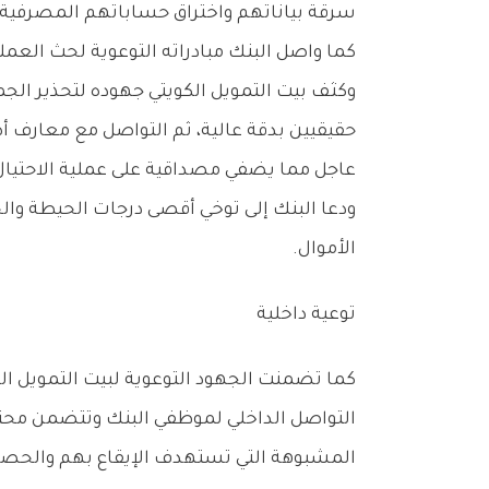
‬سرقة‭ ‬بياناتهم‭ ‬واختراق‭ ‬حساباتهم‭ ‬المصرفية،‭ ‬ويجب‭ ‬ألا‭ ‬يستجيبوا‭ ‬لها‭. ‬
كما‭ ‬واصل‭ ‬البنك‭ ‬مبادراته‭ ‬التوعوية‭ ‬لحث‭ ‬العملاء‭ ‬على‭ ‬ضرورة‭ ‬التأكد‭ ‬‮ ‬من‭ ‬صحة‭ ‬المواقع‭ ‬الإلكترونية‭ ‬قبل‭ ‬إدخال‭ ‬أي‭ ‬بيانات‭ ‬خاصة‭ ‬بهم‭.‬
‬عاجل‭ ‬مما‭ ‬يضفي‭ ‬مصداقية‭ ‬على‭ ‬عملية‭ ‬الاحتيال‭. ‬
‬الأموال‭.‬
توعية‭ ‬داخلية
‬المشبوهة‭ ‬التي‭ ‬تستهدف‭ ‬الإيقاع‭ ‬بهم‭ ‬والحصول‭ ‬على‭ ‬بياناتهم‭.‬