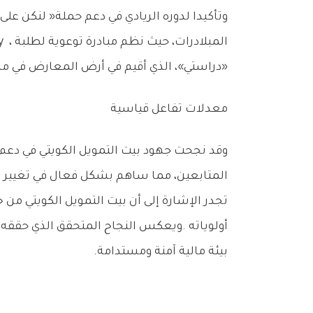
‬‮«‬دراستي‮»‬،‭ ‬الذي‭ ‬أقيم‭ ‬في‭ ‬أرض‭ ‬المعارض‭ ‬في‭ ‬مشرف‭ ‬ومع‭ ‬طلبة‭ ‬اكاديمية‭ ‬كودد‭ ‬على‭ ‬هامش‭ ‬المشاركة‭ ‬في‭ ‬‮«‬مبادرة‭ ‬الكويت‭ ‬تبرمج‮»‬‭.‬
معدلات‭ ‬تفاعل‭ ‬قياسية
‬المتابعين،‭ ‬مما‭ ‬ساهم‭ ‬بشكل‭ ‬فعال‭ ‬في‭ ‬تغيير‭ ‬السلوكيات‭ ‬المالية‭ ‬نحو‭ ‬مزيد‭ ‬من‭ ‬الحذر‭ ‬والوعي‭. ‬
‬بيئة‭ ‬مالية‭ ‬آمنة‭ ‬ومستدامة‭.‬