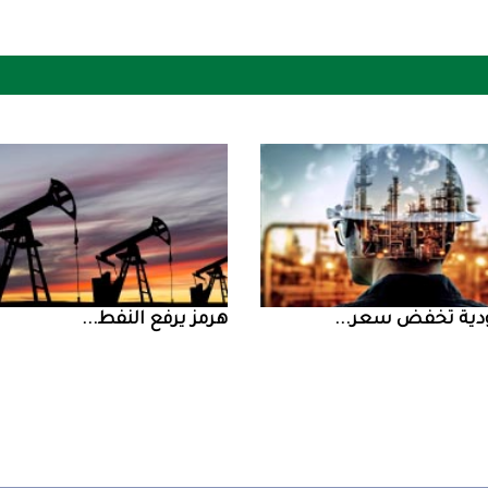
ض سعر ...
‮‬هرمز‮‬‭ ‬يرفع‭ ‬النفط‭ ...