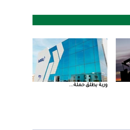
‮‬وربة‮‬‭ ‬يطلق‭ ‬حملة‭ ...