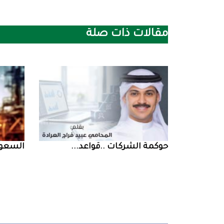
مقالات ذات صلة
حوكمة‭ ‬الشركات‭.. ‬قواعد‭ ...
السعودية‭ ‬تخف‭‬‭