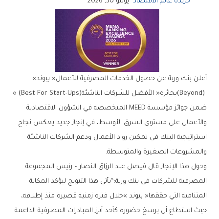
جريدة عالم الاقتصاد
يونيو 30, 2026
أعلن‭ ‬بنك‭ ‬وربة‭ ‬عن‭ ‬حصول‭ ‬الخدمات‭ ‬المصرفية‭ ‬للأعمال‭ ‬‮«‬بيوند‮»‬‭
(‬Beyond‭) ‬بجائزة‭ ‬‮«‬الأفضل‭ ‬للشركات‭ ‬الناشئة‮»‬‭ (‬Best‭ ‬For Start-Ups‭)
‬والمشروعات‭ ‬الصغيرة‭ ‬والمتوسطة‭. ‬