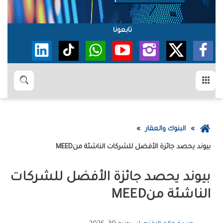
تابعونا
القائمة
بحث
عودة
البنوك والعقار
إلى
‮‬بيوند‮‬‭ ‬يحصد‭ ‬جائزة‭ ‬‮‬الأفضل‭ ‬للشركات‭ ‬الناشئة‮‬‭ ‬من‭ ‬MEED
الصفحة
الرئيسية
‬الناشئة‮‬‭ ‬من‭ ‬MEED