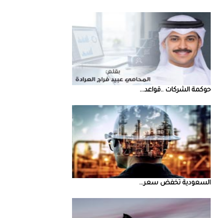
حوكمة‭ ‬الشركات‭.. ‬قواعد‭ ...
السعودية‭ ‬تخفض‭ ‬سعر‭ ...