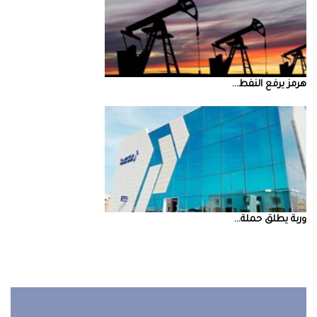
‮‬هرمز‮‬‭ ‬يرفع‭ ‬النفط‭ ...
‮‬وربة‮‬‭ ‬يطلق‭ ‬حملة‭ ...