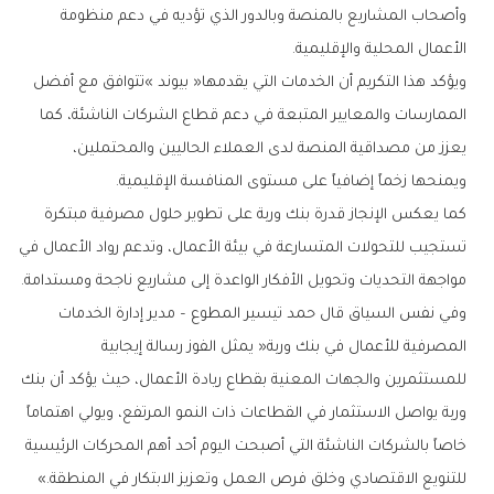
‬الأعمال‭ ‬المحلية‭ ‬والإقليمية‭. ‬
‬ويمنحها‭ ‬زخماً‭ ‬إضافياً‭ ‬على‭ ‬مستوى‭ ‬المنافسة‭ ‬الإقليمية‭.‬
‬مواجهة‭ ‬التحديات‭ ‬وتحويل‭ ‬الأفكار‭ ‬الواعدة‭ ‬إلى‭ ‬مشاريع‭ ‬ناجحة‭ ‬ومستدامة‭. ‬
‬للتنويع‭ ‬الاقتصادي‭ ‬وخلق‭ ‬فرص‭ ‬العمل‭ ‬وتعزيز‭ ‬الابتكار‭ ‬في‭ ‬المنطقة‮»‬‭.‬