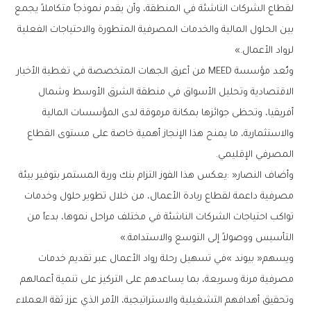
‬لرواد‭ ‬الأعمال‮»‬‭.‬
‬المصرفي‭ ‬الإقليمي‭. ‬
‬التأسيس‭ ‬ووصولاً‭ ‬إلى‭ ‬التوسع‭ ‬والاستدامة‮»‬‭.‬