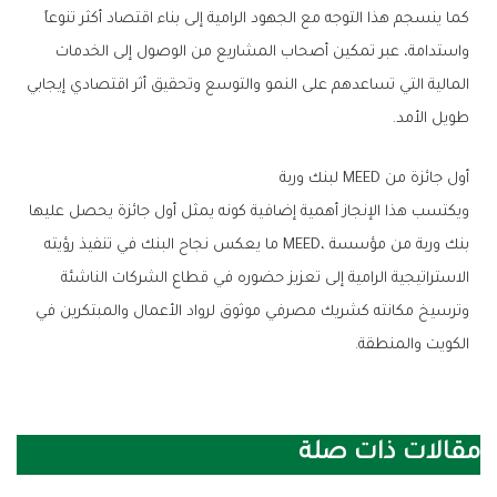
‬طويل‭ ‬الأمد‭. ‬
أول‭ ‬جائزة‭ ‬من‭ ‬MEED‭ ‬لبنك‭ ‬وربة
‬الكويت‭ ‬والمنطقة‭.‬
مقالات ذات صلة