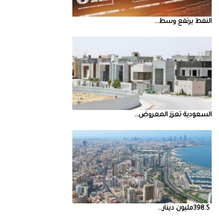
النفط‭ ‬يرتفع‭ ‬وسط‭ ...
السعودية‭ ‬تعزز‭ ‬المعروض‭ ...
398.5‭ ‬مليون‭ ‬دينار‭ ...