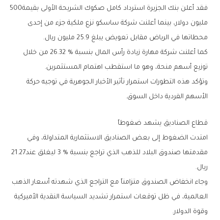
فقد‭ ‬أعلن‭ ‬بنك‭ ‬الجزيرة‭ ‬استرداد‭ ‬كامل‭ ‬صكوك‭ ‬الشريحة‭ ‬الأولى‭ ‬بقيمة‭ ‬500‭
‬محطاتها‭ ‬في‭ ‬الرياض‭ ‬مقابل‭ ‬تعويض‭ ‬يبلغ‭ ‬25‭.‬9‭ ‬مليون‭ ‬ريال‭.‬
‬توزيع‭ ‬أسهم‭ ‬منحة،‭ ‬وهو‭ ‬ما‭ ‬استقطب‭ ‬اهتمام‭ ‬المستثمرين‭.‬
‬الأسهم‭ ‬الفردية‭ ‬داخل‭ ‬السوق‭.‬
قطاع‭ ‬الصناديق‭ ‬يشهد‭ ‬ضغوطاً
‬مقدمتها‭ ‬صندوق‭ ‬البلاد‭ ‬للذهب‭ ‬الذي‭ ‬تراجع‭ ‬بنسبة‭ ‬3‭ % ‬ليغلق‭ ‬عند‭ ‬21‭.‬27‭
‬ريال‭.‬
‬وقوة‭ ‬الدولار‭.‬