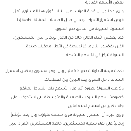
‬بعض‭ ‬الأسهم‭ ‬القيادية‭.‬
‬استمرت‭ ‬السيولة‭ ‬في‭ ‬التدفق‭ ‬نحو‭ ‬السوق‭.‬
‬الذين‭ ‬يفضلون‭ ‬بناء‭ ‬مراكز‭ ‬تدريجية‭ ‬في‭ ‬انتظار‭ ‬محفزات‭ ‬جديدة‭.‬
السيولة‭ ‬تتركز‭ ‬في‭ ‬الأسهم‭ ‬النشطة
‬النشاط‭ ‬داخل‭ ‬السوق‭ ‬رغم‭ ‬التباين‭ ‬بين‭ ‬القطاعات‭.‬
‬جانب‭ ‬كبير‭ ‬من‭ ‬اهتمام‭ ‬المتعاملين‭.‬