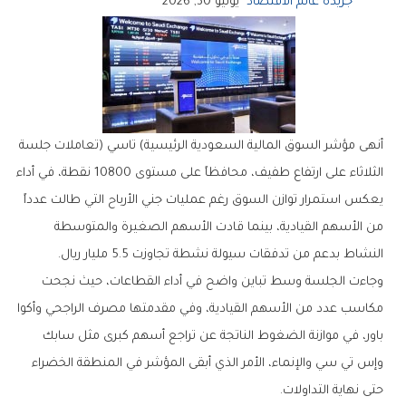
جريدة عالم الاقتصاد
يونيو 30, 2026
‬النشاط‭ ‬بدعم‭ ‬من‭ ‬تدفقات‭ ‬سيولة‭ ‬نشطة‭ ‬تجاوزت‭ ‬5‭.‬5‭ ‬مليار‭ ‬ريال‭.‬
‬حتى‭ ‬نهاية‭ ‬التداولات‭.‬