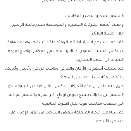
‬المالية‭ ‬للبنوك‭ ‬السعودية‭ ‬وتحسن‭ ‬توقعات‭ ‬الأرباح‭.‬
الأسهم‭ ‬الصغيرة‭ ‬تتصدر‭ ‬المكاسب
‬خلال‭ ‬جلسة‭ ‬الثلاثاء‭.‬
‬النشاط‭ ‬إلى‭ ‬أسهم‭ ‬المضاربة‭.‬
‬والتعمير‭ ‬مكاسب‭ ‬تراوحت‭ ‬بين‭ ‬1‭ ‬و2‭ %‬‭.‬
‬التي‭ ‬شهدت‭ ‬مكاسب‭ ‬قوية‭ ‬خلال‭ ‬الفترات‭ ‬الماضية‭.‬
‬عدد‭ ‬من‭ ‬الأسهم‭.‬