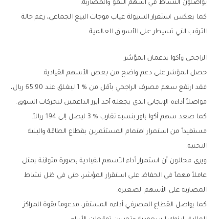
‬يواصلون‭ ‬النشاط‭ ‬في‭ ‬أسهم‭ ‬النمو‭ ‬والمضاربة‭.‬
‬الترقب‭ ‬التي‭ ‬تسيطر‭ ‬على‭ ‬الأسواق‭ ‬العالمية‭.‬
الراجحي‭ ‬وأكوا‭ ‬يدعمان‭ ‬المؤشر
حصل‭ ‬المؤشر‭ ‬على‭ ‬دعم‭ ‬واضح‭ ‬من‭ ‬بعض‭ ‬الأسهم‭ ‬القيادية‭.‬
‬مواصلاً‭ ‬أداءه‭ ‬الإيجابي‭ ‬الذي‭ ‬يجعله‭ ‬أحد‭ ‬أبرز‭ ‬الداعمين‭ ‬لتحركات‭ ‬السوق‭.‬
‬التحتية‭.‬
‬المضاربة‭ ‬على‭ ‬الأسهم‭ ‬الصغيرة‭.‬