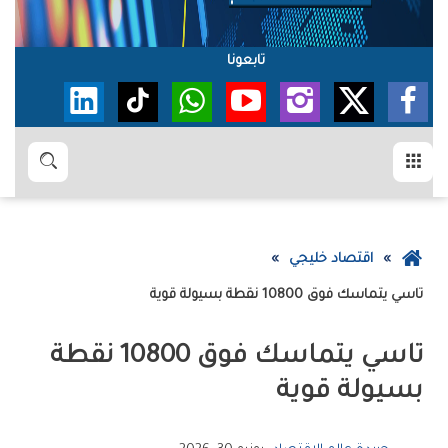
تابعونا
القائمة
بحث
عودة
اقتصاد خليجي
إلى
تاسي‭ ‬يتماسك‭ ‬فوق‭ ‬10800‭ ‬نقطة‭ ‬بسيولة‭ ‬قوية
الصفحة
الرئيسية
‬بسيولة‭ ‬قوية