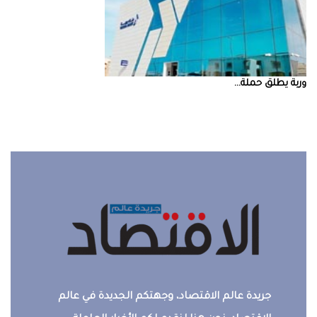
‮‬وربة‮‬‭ ‬يطلق‭ ‬حملة‭ ...
جريدة عالم الاقتصاد، وجهتكم الجديدة في عالم