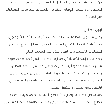
‬غير‭ ‬النفطية‭.‬
تباين‭ ‬قطاعي
‬القطاعات‭ ‬الرئيسية‭ ‬ذات‭ ‬الثقل‭ ‬المؤثر‭ ‬على‭ ‬المؤشر‭ ‬العام‭.‬
‬ترتبط‭ ‬بالنمو‭ ‬المحلي‭ ‬واستقرار‭ ‬الطلب‭.‬