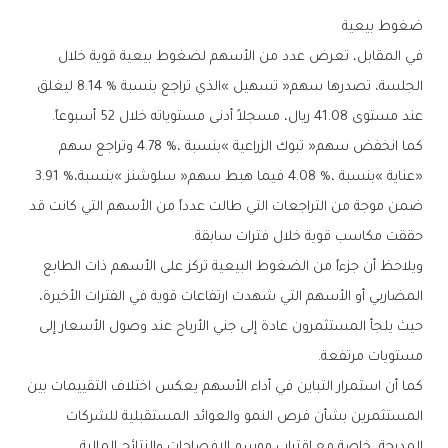
ضغوط‭ ‬بيعية
‬عند‭ ‬مستوى‭ ‬41.08‭ ‬ريال،‭ ‬مسجلاً‭ ‬أدنى‭ ‬مستوياته‭ ‬خلال‭ ‬52‭ ‬أسبوعاً‭.‬
‬‮«‬عناية‮»‬‭ ‬بنسبة‭ ‬4‭.‬08‭ %‬،‭ ‬فيما‭ ‬هبط‭ ‬سهم‭ ‬‮«‬سلوشنز‮»‬‭ ‬بنسبة‭ ‬3‭.‬91‭ %‬،‭
‬حققت‭ ‬مكاسب‭ ‬قوية‭ ‬خلال‭ ‬فترات‭ ‬سابقة‭.‬
‬مستويات‭ ‬مرتفعة‭.‬
‬المدرجة،‭ ‬خاصة‭ ‬مع‭ ‬اقتراب‭ ‬موسم‭ ‬الإفصاحات‭ ‬والنتائج‭ ‬المالية‭.‬