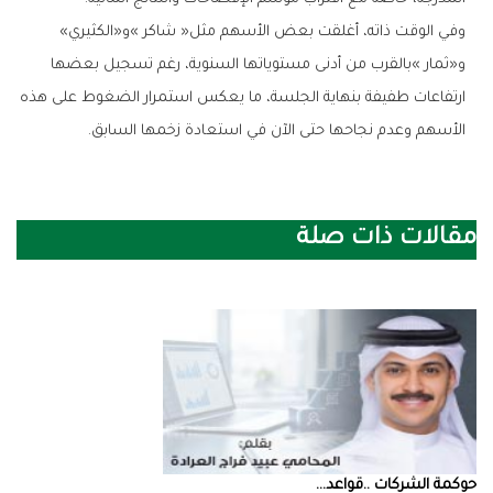
وفي‭ ‬الوقت‭ ‬ذاته،‭ ‬أغلقت‭ ‬بعض‭ ‬الأسهم‭ ‬مثل‭ ‬‮«‬شاكر‮»‬‭ ‬و«الكثيري‮»‬‭
‬الأسهم‭ ‬وعدم‭ ‬نجاحها‭ ‬حتى‭ ‬الآن‭ ‬في‭ ‬استعادة‭ ‬زخمها‭ ‬السابق‭.‬
مقالات ذات صلة
حوكمة‭ ‬الشركات‭.. ‬قواعد‭ ...