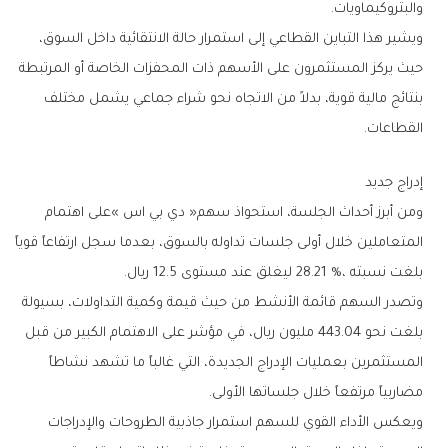
‬والبتروكيماويات‭.‬
‬القطاعات‭.‬
إدراج‭ ‬جديد
‬بلغت‭ ‬نسبته‭ ‬28‭.‬21‭ %‬،‭ ‬ليغلق‭ ‬عند‭ ‬مستوى‭ ‬12.5‭ ‬ريال‭.‬
‬مضاربياً‭ ‬مرتفعاً‭ ‬خلال‭ ‬جلساتها‭ ‬الأولى‭.‬