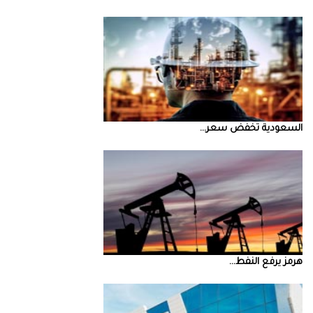
السعودية‭ ‬تخفض‭ ‬سعر‭ ...
‮‬هرمز‮‬‭ ‬يرفع‭ ‬النفط‭ ...