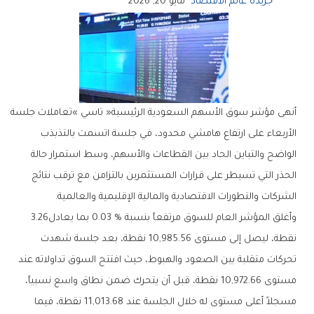
جريدة عالم الاقتصاد
مايو 20, 2026
‬الشركات‭ ‬والتطورات‭ ‬الاقتصادية‭ ‬والمالية‭ ‬الإقليمية‭ ‬والعالمية‭.‬
وأغلق‭ ‬المؤشر‭ ‬العام‭ ‬للسوق‭ ‬مرتفعاً‭ ‬بنسبة‭ ‬0‭.‬03‭ % ‬بما‭ ‬يعادل‭ ‬3‭.‬26‭