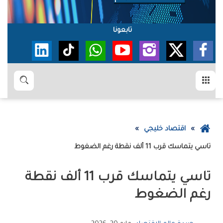
تابعونا
القائمة
بحث
عودة
اقتصاد خليجي
إلى
‬تاسي‮‬‭ ‬يتماسك‭ ‬قرب‭ ‬11‭ ‬ألف‭ ‬نقطة‭ ‬رغم‭ ‬الضغوط
الصفحة
الرئيسية
‬رغم‭ ‬الضغوط