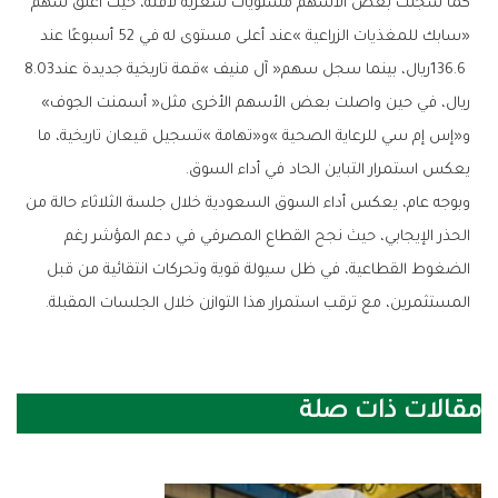
‬136.6‭ ‬ريال،‭ ‬بينما‭ ‬سجل‭ ‬سهم‭ ‬‮«‬آل‭ ‬منيف‮»‬‭ ‬قمة‭ ‬تاريخية‭ ‬جديدة‭ ‬عند‭ ‬8‭.‬03‭
‬ريال،‭ ‬في‭ ‬حين‭ ‬واصلت‭ ‬بعض‭ ‬الأسهم‭ ‬الأخرى‭ ‬مثل‭ ‬‮«‬أسمنت‭ ‬الجوف‮»‬‭
‬يعكس‭ ‬استمرار‭ ‬التباين‭ ‬الحاد‭ ‬في‭ ‬أداء‭ ‬السوق‭.‬
‬المستثمرين،‭ ‬مع‭ ‬ترقب‭ ‬استمرار‭ ‬هذا‭ ‬التوازن‭ ‬خلال‭ ‬الجلسات‭ ‬المقبلة‭.‬
مقالات ذات صلة