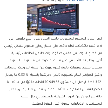
جريدة عالم الاقتصاد
مارس 24, 2026
‬مدفوعاً‭ ‬بتنفيذ‭ ‬صفقات‭ ‬خاصة‭ ‬كبيرة‭ ‬عززت‭ ‬من‭ ‬قيمة‭ ‬التداولات‭ ‬الإجمالية‭.‬
‬المستثمرين‭ ‬لاتجاهات‭ ‬السوق‭ ‬خلال‭ ‬الفترة‭ ‬المقبلة‭.‬