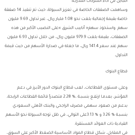
‬التباين‭ ‬في‭ ‬أداء‭ ‬الشركات‭ ‬المدرجة‭.‬
‬التداول‭.‬
قطاع‭ ‬البنوك
‬القيادية‭ ‬ذات‭ ‬العوائد‭ ‬المستقرة‭.‬