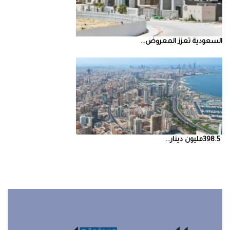
السعودية‭ ‬تعزز‭ ‬المعروض‭ ...
398.5‭ ‬مليون‭ ‬دينار‭ ...