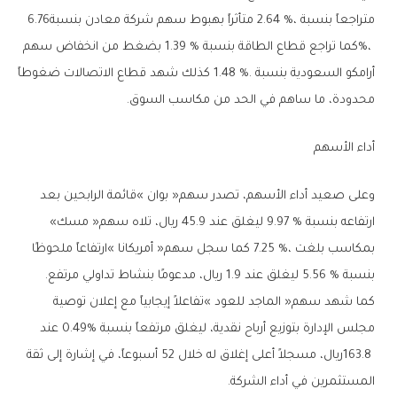
‬متراجعاً‭ ‬بنسبة‭ ‬2‭.‬64‭ %‬،‭ ‬متأثراً‭ ‬بهبوط‭ ‬سهم‭ ‬شركة‭ ‬معادن‭ ‬بنسبة‭ ‬6‭.‬76‭
‬محدودة،‭ ‬ما‭ ‬ساهم‭ ‬في‭ ‬الحد‭ ‬من‭ ‬مكاسب‭ ‬السوق‭.‬
أداء‭ ‬الأسهم
‬ارتفاعه‭ ‬بنسبة‭ ‬9‭.‬97‭ % ‬ليغلق‭ ‬عند‭ ‬45‭.‬9‭ ‬ريال،‭ ‬تلاه‭ ‬سهم‭ ‬‮«‬مسك‮»‬‭
‬بنسبة‭ ‬5‭.‬56‭ % ‬ليغلق‭ ‬عند‭ ‬1‭.‬9‭ ‬ريال،‭ ‬مدعومًا‭ ‬بنشاط‭ ‬تداولي‭ ‬مرتفع‭.‬
‬المستثمرين‭ ‬في‭ ‬أداء‭ ‬الشركة‭.‬