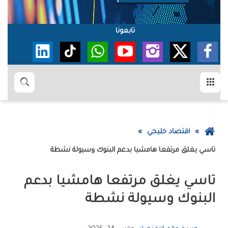
تابعونا
القائمة
بحث
عودة
اقتصاد خليجي
إلى
‬تاسي‮‬‭ ‬يغلق‭ ‬مرتفعا‭ ‬هامشيا‭ ‬بدعم‭ ‬البنوك‭ ‬وسيولة‭ ‬نشطة
الصفحة
الرئيسية
‬البنوك‭ ‬وسيولة‭ ‬نشطة