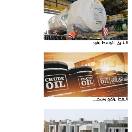
الشرق‭ ‬الأوسط‭ ‬يقود‭ ...
النفط‭ ‬يرتفع‭ ‬وسط‭ ...