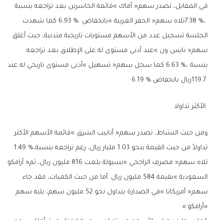
‬119‭.‬7‭ ‬ريال‭ ‬بانخفاض‭ ‬6‭.‬19‭ %.‬
‭ ‬الأكثر‭ ‬تداولا‭ ‬
‬تداولاً‭ ‬من‭ ‬حيث‭ ‬القيمة‭ ‬بنحو‭ ‬1‭.‬03‭ ‬مليار‭ ‬ريال،‭ ‬رغم‭ ‬تراجعه‭ ‬بنسبة‭ ‬1‭.‬49‭ %‬،‭
‬‮«‬أرامكو‮»‬‭.‬