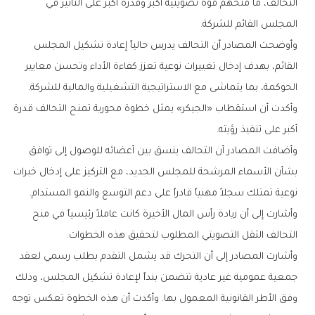
التحالف، ما منحهم قوة تصويتية أكبر وقدرة أكبر على التأثير في
المجلس القائم للشركة.
وأوضحت المصادر أن التحالف يدرس حالياً إعادة تشكيل المجلس
القائم، بهدف إدخال تغييرات نوعية تعزز كفاءة الأداء وتحسن معايير
الحوكمة، بما يتماشى مع الاستراتيجية التشغيلية والمالية للشركة.
وأكدت أن استقطاب «الجيكر» يمثل خطوة محورية تمنح التحالف قدرة
أكبر على تنفيذ رؤيته.
وأضافت المصادر أن التحالف ينسق بين أعضائه للوصول إلى توافق
بشأن الأسماء المرشحة للمجلس الجديد، مع التركيز على إدخال خبرات
نوعية تمتلك سجلاً مهنياً قادراً على دعم التوسع والنمو المستدام.
وأشارت إلى أن زيادة رأس المال الأخيرة كانت عاملاً رئيسياً في منح
التحالف الثقل التصويتي المطلوب لتحقيق هذه الخطوات.
وأشارت المصادر إلى أن التحرك قد يشمل التقدم بطلب رسمي لعقد
جمعية عمومية غير عادية تتضمن بنداً لإعادة تشكيل المجلس، وذلك
وفق الأطر القانونية المعمول بها. وأكدت أن هذه الخطوة تعكس توجه