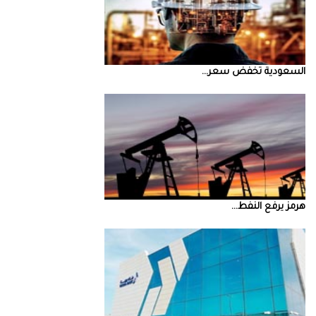
السعودية‭ ‬تخفض‭ ‬سعر‭ ...
‮‬هرمز‮‬‭ ‬يرفع‭ ‬النفط‭ ...