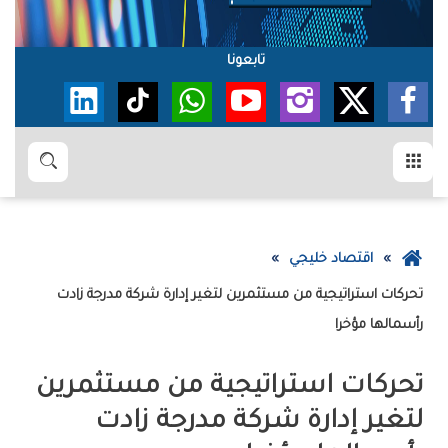
تابعونا
القائمة
بحث
عودة
اقتصاد خليجي
إلى
الصفحة
‬رأسمالها‭ ‬مؤخرا
الرئيسية