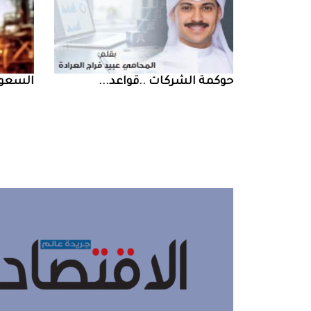
حوكمة‭ ‬الشركات‭.. ‬قواعد‭ ...
السعودية‭ ‬تخف‭‬‭