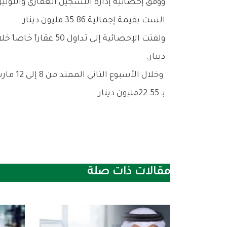
‬الست‭ ‬بقيمة‭ ‬إجمالية‭ ‬35‭.‬86‭ ‬مليون‭ ‬دينار‭.‬
‬دينار‭.‬
‬بـ22‭.‬55‭ ‬مليون‭ ‬دينار‭.‬
مقالات ذات صلة