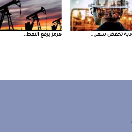
ض سعر ...
‮‬هرمز‮‬‭ ‬يرفع‭ ‬النفط‭ ...