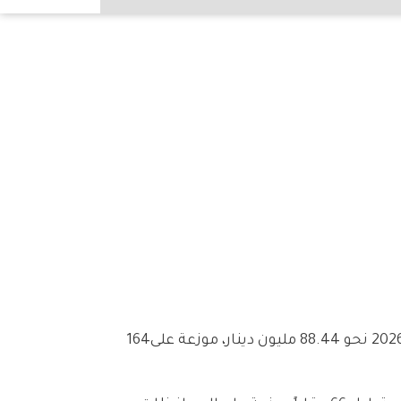
سجّلت‭ ‬القيمة‭ ‬الإجمالية‭ ‬للعقود‭ ‬العقارية‭ ‬المسجلة‭ ‬في‭ ‬وزارة‭ ‬العدل‭ ‬الكويتية‭ ‬خلال‭ ‬الفترة‭ ‬من‭ ‬1‭ ‬إلى‭ ‬12‭ ‬مارس‭ ‬2026‭ ‬نحو‭ ‬88‭.‬44‭ ‬مليون‭ ‬دينار،‭ ‬موزعة‭ ‬على‭ ‬164‭