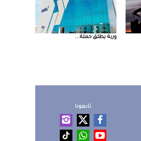
‮‬وربة‮‬‭ ‬يطلق‭ ‬حملة‭ ...
تابعونا