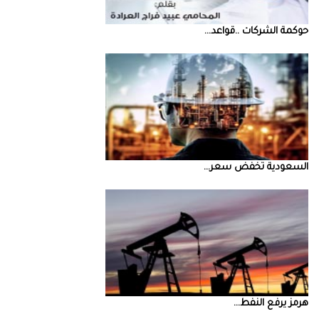
حوكمة‭ ‬الشركات‭.. ‬قواعد‭ ...
السعودية‭ ‬تخفض‭ ‬سعر‭ ...
‮‬هرمز‮‬‭ ‬يرفع‭ ‬النفط‭ ...