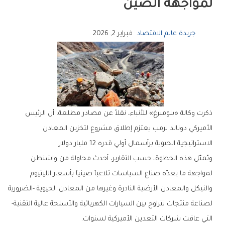
لمواجهة الصين
جريدة عالم الاقتصاد
فبراير 2, 2026
ذكرت وكالة «بلومبرغ» للأنباء، نقلاً عن مصادر مطلعة، أن الرئيس
الأميركي دونالد ترمب يعتزم إطلاق مشروع لتخزين المعادن
الاستراتيجية الحيوية برأسمال أولي قدره 12 مليار دولار.
وتُمثّل هذه الخطوة، حسب التقارير، أحدث محاولة من واشنطن
لمواجهة ما يعدّه صناع السياسات تلاعباً صينياً بأسعار الليثيوم
والنيكل والمعادن الأرضية النادرة وغيرها من المعادن الحيوية -الضرورية
لصناعة منتجات تتراوح بين السيارات الكهربائية والأسلحة عالية التقنية-
التي عاقت شركات التعدين الأميركية لسنوات.