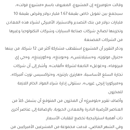
وقالت «بلومبرغ» إن المشروع، المعروف باسم «مشروع فولت»،
سيجمع بين تمويل خاص بقيمة 1.67 مليار دولار وقرض بقيمة 10
مليارات دولار من بنك التصدير والاستيراد الأميركي لشراء هذه المعادن
وتخزينها لصالح شركات صناعة السيارات وشركات التكنولوجيا وغيرها
من الشركات المصنعة.
وذكر التقرير أن المشروع استقطب مشاركة أكثر من 12 شركة، من بينها
«جنرال موتورز»، و«ستيلانتس»، و«بوينغ»، و«كورنينغ»، و«جي إي
فيرنوفا»، و«غوغل» التابعة لشركة «ألفابت». وأشار إلى أن شركات
تجارة السلع الأساسية، «هارتري بارتنرز»، و«تراكسيس نورث أميركا»،
و«ميركوريا إنرجي غروب»، ستتولى إدارة شراء المواد الخام اللازمة
للمخزون.
وأضاف تقرير «بلومبرغ» أن المخزون من المتوقع أن يشمل كلاً من
العناصر الأرضية النادرة والمعادن الحيوية، بالإضافة إلى عناصر أخرى
ذات أهمية استراتيجية تخضع لتقلبات الأسعار.
وفي الشهر الماضي، قدمت مجموعة من المشرعين الأميركيين من