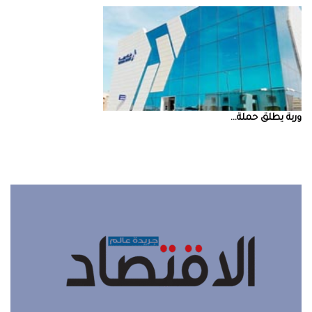
‮‬وربة‮‬‭ ‬يطلق‭ ‬حملة‭ ...