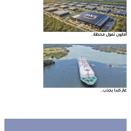
أمازون‭ ‬تمول‭ ‬محطة‭ ...
غاز‭ ‬كندا‭ ‬يجذب‭ ...