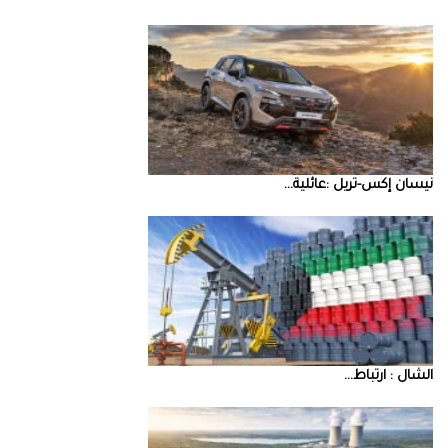
نيسان‭ ‬إكس‭-‬تريل‭: ‬عائلية‭ ...
‮‬الشال‮ ‬‭: ‬ارتباط‭ ...