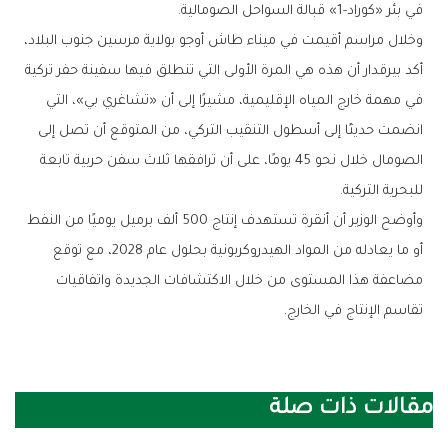
في بئر «كوراد-1» قبالة السواحل الصومالية.
وخلال مراسم أقيمت في ميناء طاش أوجو بولاية مرسين جنوب البلاد،
أكد بيرقدار أن هذه هي المرة الأولى التي تنطلق فيها سفينة حفر تركية
في مهمة خارج المياه الإقليمية، مشيرًا إلى أن «تشاغري بي»، التي
انضمت حديثًا إلى أسطول التنقيب التركي، من المتوقع أن تصل إلى
الصومال خلال نحو 45 يومًا، على أن ترافقها ثلاث سفن حربية تابعة
للبحرية التركية.
وأوضح الوزير أن أنقرة تستهدف إنتاج 500 ألف برميل يوميًا من النفط
أو ما يعادله من المواد الهيدروكربونية بحلول عام 2028، مع توقع
مضاعفة هذا المستوى من خلال الاكتشافات الجديدة واتفاقيات
تقاسم الإنتاج في الخارج.
مقالات ذات صلة