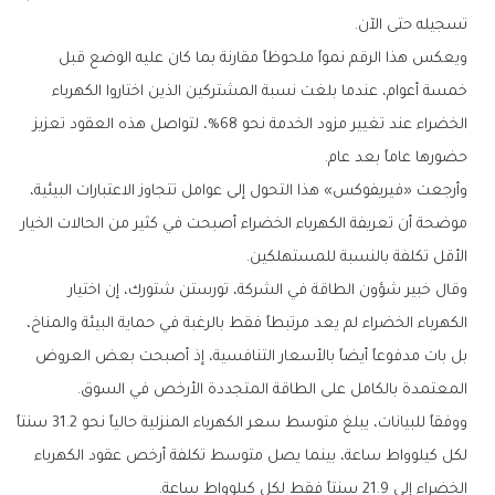
تسجيله حتى الآن.
ويعكس هذا الرقم نمواً ملحوظاً مقارنة بما كان عليه الوضع قبل
خمسة أعوام، عندما بلغت نسبة المشتركين الذين اختاروا الكهرباء
الخضراء عند تغيير مزود الخدمة نحو 68%، لتواصل هذه العقود تعزيز
حضورها عاماً بعد عام.
وأرجعت «فيريفوكس» هذا التحول إلى عوامل تتجاوز الاعتبارات البيئية،
موضحة أن تعريفة الكهرباء الخضراء أصبحت في كثير من الحالات الخيار
الأقل تكلفة بالنسبة للمستهلكين.
وقال خبير شؤون الطاقة في الشركة، تورستن شتورك، إن اختيار
الكهرباء الخضراء لم يعد مرتبطاً فقط بالرغبة في حماية البيئة والمناخ،
بل بات مدفوعاً أيضاً بالأسعار التنافسية، إذ أصبحت بعض العروض
المعتمدة بالكامل على الطاقة المتجددة الأرخص في السوق.
ووفقاً للبيانات، يبلغ متوسط سعر الكهرباء المنزلية حالياً نحو 31.2 سنتاً
لكل كيلوواط ساعة، بينما يصل متوسط تكلفة أرخص عقود الكهرباء
الخضراء إلى 21.9 سنتاً فقط لكل كيلوواط ساعة.