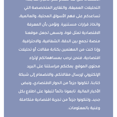
الاقتصاد، نحن هنا لنقدم لكم الأخبار العاجلة،
التحليلات العميقة، والتقارير المتخصصة التي
تساعدكم على فهم الأسواق المحلية، والعالمية،
واتخاذ قرارات مستنيرة. ونؤمن بأن المعرفة
الاقتصادية تمثل قوة، ونسعى لجعل موقعنا
منصة تجمع بين الدقة، الشفافية، والاحترافية.
وإذا كنت من المهتمين بكتابة مقالات أو تحليلات
اقتصادية، فنحن نرحب بمساهماتكم لإثراء
محتوى الموقع. يمكنكم مراسلتنا على البريد
الإلكتروني لإرسال مقالاتكم، والانضمام إلى شبكة
كتابنا، لتكونوا جزءاً من الحوار الاقتصادي، ونبض
الأخبار المالية. تابعونا دائماً لتبقوا على اطلاع بكل
جديد، ولتكونوا جزءاً من تجربة اقتصادية متكاملة
وغنية بالمعلومات.