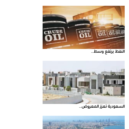
النفط‭ ‬يرتفع‭ ‬وسط‭ ...
السعودية‭ ‬تعزز‭ ‬المعروض‭ ...