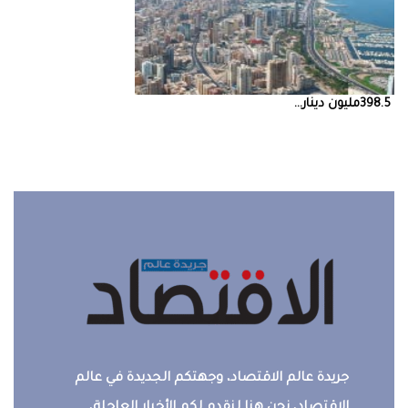
398.5‭ ‬مليون‭ ‬دينار‭ ...
جريدة عالم الاقتصاد، وجهتكم الجديدة في عالم