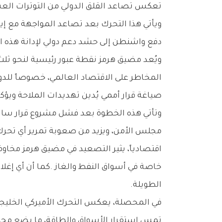
‬تعكس‭ ‬تصاعد‭ ‬القلق‭ ‬الدولي‭ ‬من‭ ‬التوترات‭ ‬العسكرية‭ ‬وتأثيرها‭ ‬المباشر‭ ‬على‭ ‬إمدادات‭ ‬الطاقة‭ ‬العالمية‭.‬
‬دفع‭ ‬واشنطن‭ ‬إلى‭ ‬حشد‭ ‬دعم‭ ‬دولي‭ ‬لإدانة‭ ‬هذه‭ ‬التحركات‭ ‬وإعادة‭ ‬تأمين‭ ‬أحد‭ ‬أهم‭ ‬الممرات‭ ‬البحرية‭ ‬في‭ ‬العالم‭ .‬
‬صياغة‭ ‬قرار‭ ‬أممي‭ ‬يُدين‭ ‬تهديدات‭ ‬الملاحة‭ ‬ويؤكد‭ ‬على‭ ‬ضرورة‭ ‬إبقاء‭ ‬الممر‭ ‬مفتوحاً‭ ‬أمام‭ ‬التجارة‭ ‬الدولية‭.‬
‬مجلس‭ ‬الأمن،‭ ‬ويزيد‭ ‬من‭ ‬صعوبة‭ ‬تمرير‭ ‬أي‭ ‬تحرك‭ ‬دولي‭ ‬موحد‭ ‬بشأن‭ ‬الأزمة‭ .‬
‬الطويلة‭.‬
‬تمس‭ ‬استقرار‭ ‬الأسواق‭ ‬والطاقة،‭ ‬ما‭ ‬يضع‭ ‬مجلس‭ ‬الأمن‭ ‬أمام‭ ‬اختبار‭ ‬جديد‭ ‬في‭ ‬ظل‭ ‬توازنات‭ ‬دولية‭ ‬معقدة‭.‬