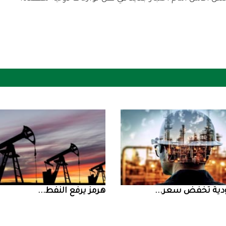
ض سعر ...
‮‬هرمز‮‬‭ ‬يرفع‭ ‬النفط‭ ...