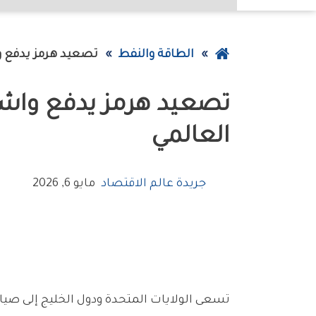
عودة
الطاقة والنفط
تصعيد‭ ‬هرمز‭ ‬يدفع‭ ‬واشنطن‭ ‬والخليج‭ ‬نحو‭ ‬قرار‭ ‬أممي‭ ‬لحماية‭ ‬شريان‭ ‬النفط‭ ‬العالمي
إلى
الصفحة
الرئيسية
‬العالمي
جريدة عالم الاقتصاد
مايو 6, 2026