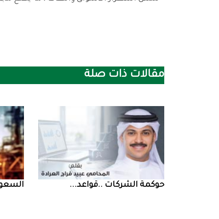
مقالات ذات صلة
حوكمة‭ ‬الشركات‭.. ‬قواعد‭ ...
السعودية‭ ‬تخف‭‬‭