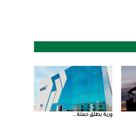
‮‬وربة‮‬‭ ‬يطلق‭ ‬حملة‭ ...