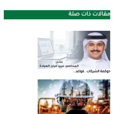
مقالات ذات صلة
حوكمة‭ ‬الشركات‭.. ‬قواعد‭ ...