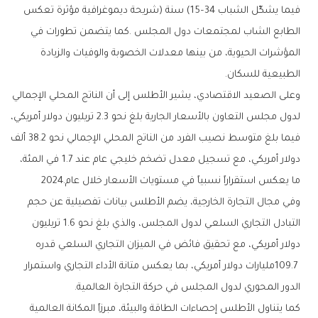
‬الطبيعية‭ ‬للسكان‭.‬
‬ما‭ ‬يعكس‭ ‬استقراراً‭ ‬نسبياً‭ ‬في‭ ‬مستويات‭ ‬الأسعار‭ ‬خلال‭ ‬عام‭ ‬2024‭.‬
‬الدور‭ ‬المحوري‭ ‬لدول‭ ‬المجلس‭ ‬في‭ ‬حركة‭ ‬التجارة‭ ‬العالمية‭.‬