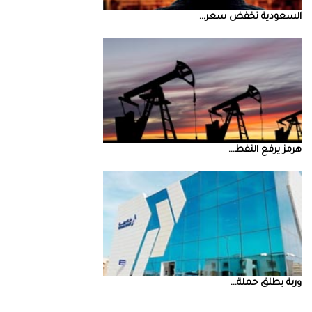
السعودية‭ ‬تخفض‭ ‬سعر‭ ...
‮‬هرمز‮‬‭ ‬يرفع‭ ‬النفط‭ ...
‮‬وربة‮‬‭ ‬يطلق‭ ‬حملة‭ ...