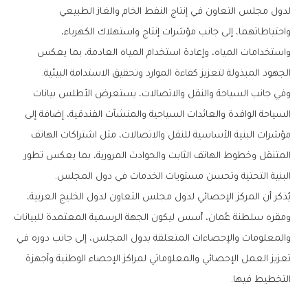
‬الجهود‭ ‬المبذولة‭ ‬لتعزيز‭ ‬كفاءة‭ ‬الموارد‭ ‬وتحقيق‭ ‬الاستدامة‭ ‬البيئية‭.‬
‬البنية‭ ‬التحتية‭ ‬وتحسن‭ ‬مستويات‭ ‬الخدمات‭ ‬في‭ ‬دول‭ ‬المجلس‭.‬
‬التخطيط‭ ‬فيها‭.‬