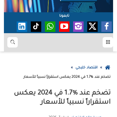
تابعونا
القائمة
بحث
عودة
اقتصاد خليجي
إلى
تضخم‭ ‬عند‭ ‬1‭.‬7‭% ‬في‭ ‬2024‭ ‬يعكس‭ ‬استقراراً‭ ‬نسبياً‭ ‬للأسعار
الصفحة
الرئيسية
‬استقراراً‭ ‬نسبياً‭ ‬للأسعار