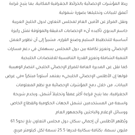
‬أعمق‭ ‬للبيانات‭ ‬وتحليلها‭ ‬بصورة‭ ‬شمولية‭.‬
‬التنمية‭ ‬الشاملة‭ ‬وتعزيز‭ ‬القدرة‭ ‬التنافسية‭ ‬للاقتصادات‭ ‬الخليجية‭.‬
‬ووسائل‭ ‬الإعلام‭ ‬والباحثين‭ ‬والجمهور‭ ‬العام‭.‬
ويُظهر‭ ‬الأطلس‭ ‬أن‭ ‬إجمالي‭ ‬سكان‭ ‬دول‭ ‬مجلس‭ ‬التعاون‭ ‬بلغ‭ ‬نحو‭ ‬61‭.‬5‭