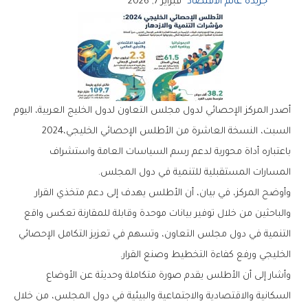
جريدة عالم الاقتصاد
فبراير 7, 2026
‬السبت،‭ ‬النسخة‭ ‬العاشرة‭ ‬من‭ ‬الأطلس‭ ‬الإحصائي‭ ‬الخليجي‭ ‬2024،‭
‬المسارات‭ ‬المستقبلية‭ ‬للتنمية‭ ‬في‭ ‬دول‭ ‬المجلس‭.‬
‬الخليجي‭ ‬ورفع‭ ‬كفاءة‭ ‬التخطيط‭ ‬وصنع‭ ‬القرار‭.‬