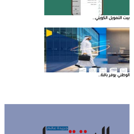
بيت‭ ‬التمويل‭ ‬الكويتي‭ ...
‮‬الوطني‮‬‭ ‬يوفر‭ ‬باقة‭ ...