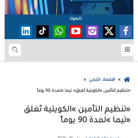
تابعونا
القائمة
بحث
عودة
اقتصاد خليجي
إلى
‮«‬تنظيم‭ ‬التأمين‮»‬‭ ‬الكويتية‭ ‬تُغلق‭ ‬‮«‬تيما‮»‬‭ ‬لمدة‭ ‬90‭ ‬يوماً
الصفحة
الرئيسية
‬‮«‬تيما‮»‬‭ ‬لمدة‭ ‬90‭ ‬يوماً