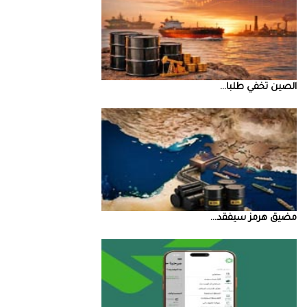
الصين‭ ‬تخفي‭ ‬طلبا‭ ...
مضيق‭ ‬هرمز‭ ‬سيفقد‭ ...