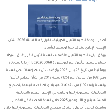
جريدة عالم الاقتصاد
يناير 26, 2026
‬الإغلاق‭ ‬الإداري‭ ‬لشركة‭ ‬تيما‭ ‬لوسيط‭ ‬التأمين‭.‬
‬تيماء‭ ‬لوسيط‭ ‬التأمين‭ ‬رقم‭ ‬الترخيص‭ ( ‬IBC20200068‭ ) ‬إدارياً‭ ‬لمدة‭ ‬90‭
‬المستلم‭ ‬بتاريخ‭ ‬18‭ ‬نوفمبر‭ ‬2025‭ ‬خلال‭ ‬المدة‭ ‬المحددة‭ ‬في‭ ‬الاخطار‭.