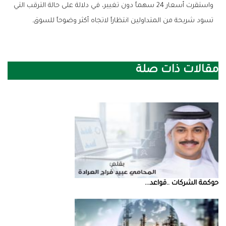
‬تسود‭ ‬شريحة‭ ‬من‭ ‬المتداولين‭ ‬انتظاراً‭ ‬لاتجاه‭ ‬أكثر‭ ‬وضوحاً‭ ‬للسوق‭.‬
مقالات ذات صلة
حوكمة‭ ‬الشركات‭.. ‬قواعد‭ ...