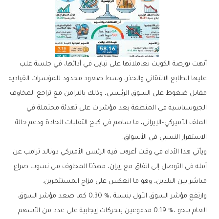
‬الاستقرار‭ ‬النسبي‭ ‬في‭ ‬الأسواق‭.‬
‬مباشر‭ ‬بين‭ ‬البلدين،‭ ‬وهو‭ ‬ما‭ ‬انعكس‭ ‬على‭ ‬مزاج‭ ‬المستثمرين‭.‬