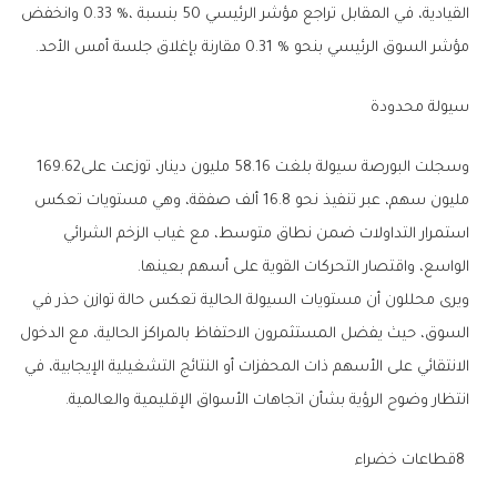
‬مؤشر‭ ‬السوق‭ ‬الرئيسي‭ ‬بنحو‭ ‬0‭.‬31‭ %‬‭ ‬مقارنة‭ ‬بإغلاق‭ ‬جلسة‭ ‬أمس‭ ‬الأحد‭.‬
سيولة‭ ‬محدودة‭ ‬
وسجلت‭ ‬البورصة‭ ‬سيولة‭ ‬بلغت‭ ‬58‭.‬16‭ ‬مليون‭ ‬دينار،‭ ‬توزعت‭ ‬على‭ ‬169‭.‬62‭
‬الواسع،‭ ‬واقتصار‭ ‬التحركات‭ ‬القوية‭ ‬على‭ ‬أسهم‭ ‬بعينها‭.‬
‬انتظار‭ ‬وضوح‭ ‬الرؤية‭ ‬بشأن‭ ‬اتجاهات‭ ‬الأسواق‭ ‬الإقليمية‭ ‬والعالمية‭.‬
8‭ ‬قطاعات‭ ‬خضراء