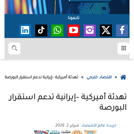
تابعونا
القائمة
بحث
عودة
اقتصاد خليجي
تهدئة‭ ‬أميركية‭ ‬–إيرانية‭ ‬تدعم‭ ‬استقرار‭ ‬البورصة
إلى
الصفحة
الرئيسية
‬البورصة
جريدة عالم الاقتصاد
فبراير 2, 2026