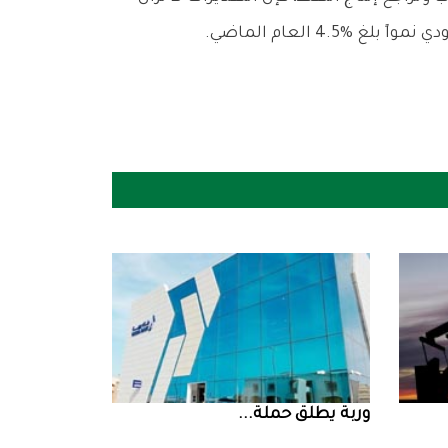
‮‬وربة‮‬‭ ‬يطلق‭ ‬حملة‭ ...