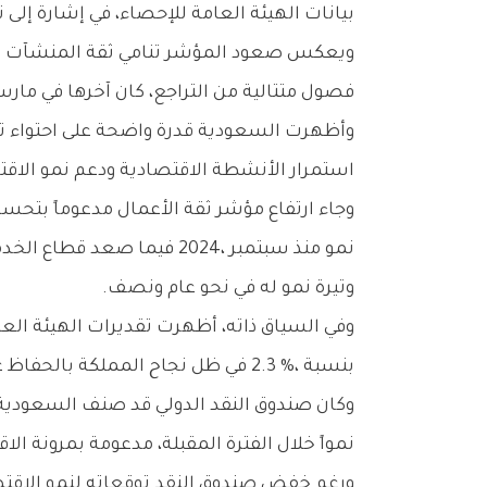
‬بيانات‭ ‬الهيئة‭ ‬العامة‭ ‬للإحصاء،‭ ‬في‭ ‬إشارة‭ ‬إلى‭ ‬تحسن‭ ‬نظرة‭ ‬قطاع‭ ‬الأعمال‭ ‬تجاه‭ ‬النشاط‭ ‬الاقتصادي‭ ‬رغم‭ ‬تداعيات‭ ‬الحرب‭ ‬الأمريكية‭ ‬الإيرانية‭.‬
‬فصول‭ ‬متتالية‭ ‬من‭ ‬التراجع،‭ ‬كان‭ ‬آخرها‭ ‬في‭ ‬مارس‭ ‬الماضي‭ ‬حين‭ ‬سجل‭ ‬أكبر‭ ‬انخفاض‭ ‬منذ‭ ‬بدء‭ ‬نشر‭ ‬البيانات‭ ‬في‭ ‬2023‭ ‬متأثراً‭ ‬بتصاعد‭ ‬التوترات‭ ‬الإقليمية‭.‬
‬استمرار‭ ‬الأنشطة‭ ‬الاقتصادية‭ ‬ودعم‭ ‬نمو‭ ‬الاقتصاد‭ ‬بنسبة‭ ‬2‭.‬8‭ % ‬خلال‭ ‬الربع‭ ‬الأول‭ ‬من‭ ‬العام‭ ‬الجاري‭.‬
‬وتيرة‭ ‬نمو‭ ‬له‭ ‬في‭ ‬نحو‭ ‬عام‭ ‬ونصف‭.‬
‬بنسبة‭ ‬2‭.‬3‭ %‬،‭ ‬في‭ ‬ظل‭ ‬نجاح‭ ‬المملكة‭ ‬بالحفاظ‭ ‬على‭ ‬تدفق‭ ‬التجارة‭ ‬والإمدادات‭ ‬للأسواق‭ ‬العالمية‭.‬
‬نمواً‭ ‬خلال‭ ‬الفترة‭ ‬المقبلة،‭ ‬مدعومة‭ ‬بمرونة‭ ‬الاقتصاد‭ ‬وقدرته‭ ‬على‭ ‬التكيف‭ ‬مع‭ ‬المتغيرات‭ ‬الجيوسياسية‭.‬