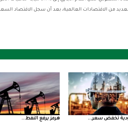
ض سعر ...
‮‬هرمز‮‬‭ ‬يرفع‭ ‬النفط‭ ...