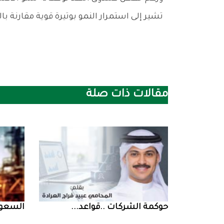
‬تشير‭ ‬إلى‭ ‬استمرار‭ ‬النمو‭ ‬بوتيرة‭ ‬قوية‭ ‬مقارنة‭ ‬بالعديد‭ ‬من‭ ‬الاقتصادات‭ ‬العالمية،‭ ‬بعد‭ ‬أن‭ ‬سجل‭ ‬الاقتصاد‭ ‬السعودي‭ ‬نمواً‭ ‬بلغ‭ ‬4‭.‬5‭% ‬العام‭ ‬الماضي‭.‬
مقالات ذات صلة
حوكمة‭ ‬الشركات‭.. ‬قواعد‭ ...
السعودية‭ ‬تخف‭‬‭