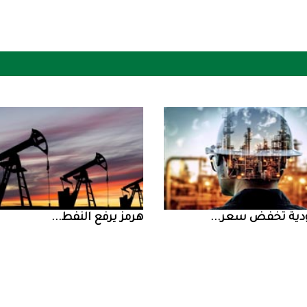
ض سعر ...
‮‬هرمز‮‬‭ ‬يرفع‭ ‬النفط‭ ...