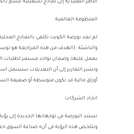
‬الأطر‭ ‬التقليدية‭ ‬إلى‭ ‬نماذج‭ ‬تشغيلية‭ ‬تتسم‭ ‬بالمرونة‭ ‬العالية‭ ‬والقدرة‭ ‬على‭ ‬امتصاص‭ ‬تقلبات‭ ‬السوق‭.‬
المنظومة‭ ‬العالمية
‬يعمل‭ ‬عليها،‭ ‬وضمان‭ ‬تواجد‭ ‬مستمر‭ ‬لطلبات‭ ‬الشراء‭ ‬وعروض‭ ‬البيع‭ ‬بأسعار‭ ‬عادلة‭ ‬ومنطقية‭.‬
‬أوراق‭ ‬مالية‭ ‬قد‭ ‬تكون‭ ‬متوسطة‭ ‬أو‭ ‬ضعيفة‭ ‬السيولة،‭ ‬وهو‭ ‬ما‭ ‬يصب‭ ‬في‭ ‬مصلحة‭ ‬ترقية‭ ‬السوق‭ ‬ككل‭.‬
اتحاد‭ ‬الشركات