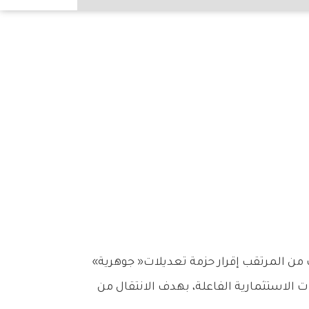
تتحرك‭ ‬عجلة‭ ‬التطوير‭ ‬في‭ ‬شركة‭ ‬بورصة‭ ‬الكويت‭ ‬بخطى‭ ‬متسارعة‭ ‬نحو‭ ‬مرحلة‭ ‬جديدة‭ ‬من‭ ‬النضج‭ ‬المؤسسي،‭ ‬حيث‭ ‬من‭ ‬المرتقب‭ ‬إقرار‭ ‬حزمة‭ ‬تعديلات‭ ‬‮«‬جوهرية‮»‬‭