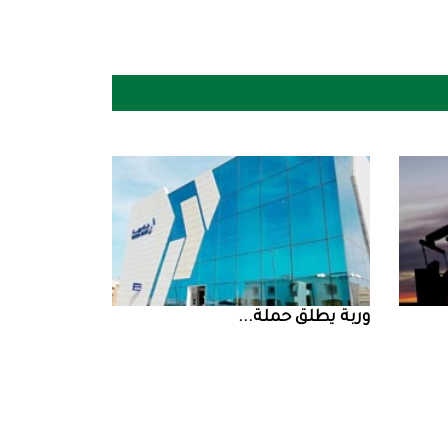
‮‬وربة‮‬‭ ‬يطلق‭ ‬حملة‭ ...