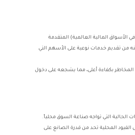
تستند‭ ‬البورصة‭ ‬في‭ ‬توجهاتها‭ ‬الجديدة‭ ‬إلى‭ ‬رؤية‭ ‬فنية‭ ‬قدمها‭ ‬‮«‬اتحاد‭ ‬شركات‭ ‬الاستثمار‮»‬،‭ ‬والتي‭ ‬شخصت‭ ‬التحديات‭ ‬الحالية‭ ‬التي‭ ‬تواجه‭ ‬صناعة‭ ‬السوق‭ ‬محلياً‭.