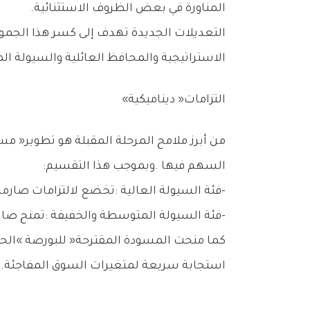
‬المناورة‭ ‬في‭ ‬بعض‭ ‬الظروف‭ ‬الاستثنائية‭.‬
‬الاستراتيجية‭ ‬والمحافظ‭ ‬العائلية‭ ‬والسيولة‭ ‬المؤسسية‭ ‬الأجنبية،‭ ‬مما‭ ‬يتطلب‭ ‬موازنة‭ ‬دقيقة‭ ‬بين‭ ‬الانفتاح‭ ‬العالمي‭ ‬والواقع‭ ‬المحلي‭.‬
التزامات‭ ‬‮«‬ديناميكية‮»‬
‬السهم‭ ‬فيها‭. ‬وبموجب‭ ‬هذا‭ ‬التقسيم‭:‬
‭-‬فئة‭ ‬السيولة‭ ‬العالية‭: ‬تخضع‭ ‬لالتزامات‭ ‬صارمة‭ ‬من‭ ‬حيث‭ ‬الفارق‭ ‬السعري‭ (‬Spread‭) ‬والكميات‭ ‬المعروضة‭.‬
‭-‬فئة‭ ‬السيولة‭ ‬المتوسطة‭ ‬والخفيفة‭: ‬تمنح‭ ‬صانع‭ ‬السوق‭ ‬مرونة‭ ‬أكبر‭ ‬لتشجيعه‭ ‬على‭ ‬تنشيط‭ ‬هذه‭ ‬الأسهم‭ ‬دون‭ ‬تحمله‭ ‬مخاطر‭ ‬تشغيلية‭ ‬تفوق‭ ‬العائد‭ ‬المتوقع‭.‬
‬استجابة‭ ‬سريعة‭ ‬لمتغيرات‭ ‬السوق‭ ‬المفاجئة‭.‬