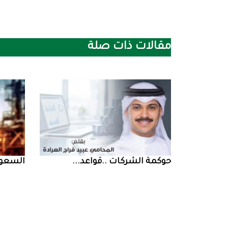
مقالات ذات صلة
حوكمة‭ ‬الشركات‭.. ‬قواعد‭ ...
السعودية‭ ‬تخف‭‬‭