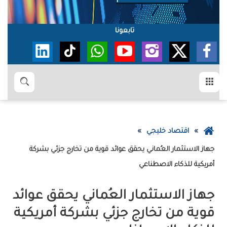
تابعونا
القائمة
بحث
عودة
اقتصاد خليجي
إلى
الصفحة
‬أمريكية‭ ‬للذكاء‭ ‬الاصطناعي
الرئيسية