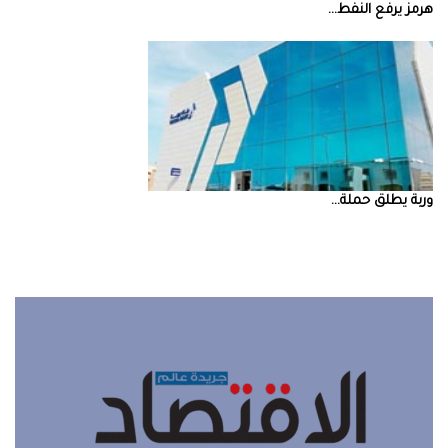
‮‬هرمز‮‬‭ ‬يرفع‭ ‬النفط‭ ...
‮‬وربة‮‬‭ ‬يطلق‭ ‬حملة‭ ...