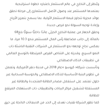
‬وإعادة‭ ‬توجيه‭ ‬السيولة‭ ‬نحو‭ ‬فرص‭ ‬جديدة‭.‬
وحقق‭ ‬الجهاز‭ ‬من‭ ‬عملية‭ ‬التخارج‭ ‬الجزئي‭ ‬عائدًا‭ ‬داخليًّا‭ ‬سنويًّا‭ ‬بلغ‭ ‬68‭
‬في‭ ‬تطبيقات‭ ‬الذكاء‭ ‬الاصطناعي‭.‬
‬للطاقة‭.‬