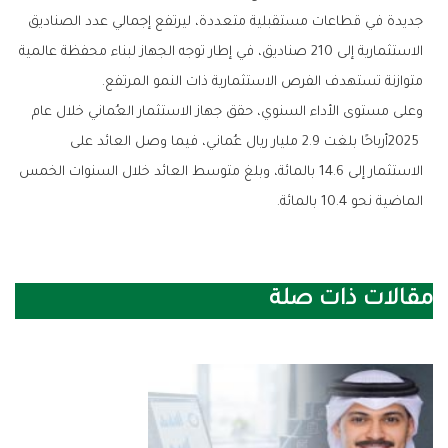
‬متوازنة‭ ‬تستهدف‭ ‬الفرص‭ ‬الاستثمارية‭ ‬ذات‭ ‬النمو‭ ‬المرتفع‭.‬
‬الماضية‭ ‬نحو‭ ‬10‭.‬4‭ ‬بالمائة‭.‬
مقالات ذات صلة