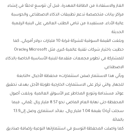
‬الحديثة‭.‬
‬حظيت‭ ‬باختيار‭ ‬شركات‭ ‬تقنية‭ ‬عالمية‭ ‬كبرى‭ ‬مثل‭ ‬Microsoft‭ ‬وOracle‭
‬الاصطناعي‭.‬
‬سجلت‭ ‬أرباحًا‭ ‬بقيمة‭ ‬1‭.‬04‭ ‬مليار‭ ‬ريال،‭ ‬بعائد‭ ‬استثماري‭ ‬وصل‭ ‬إلى‭ ‬13‭.‬9‭
‬بالمائة‭.‬