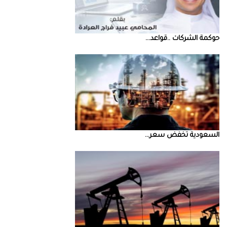
حوكمة‭ ‬الشركات‭.. ‬قواعد‭ ...
السعودية‭ ‬تخفض‭ ‬سعر‭ ...