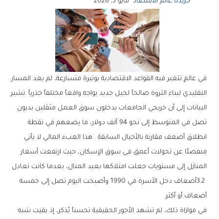
جريدة عالم الاقتصاد
مايو 3, 2026
‬أضعاف‭ ‬أو‭ ‬أكثر‭ .‬