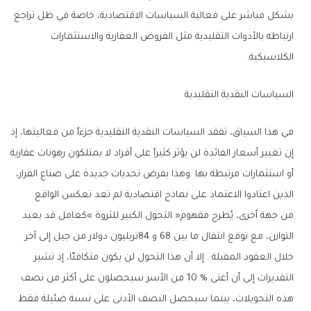
‬الكلاسيكية‭.‬
السياسات‭ ‬النقدية‭ ‬التقليدية‭ ‬
‬الذين‭ ‬اعتادوا‭ ‬الاعتماد‭ ‬على‭ ‬نماذج‭ ‬اقتصادية‭ ‬لم‭ ‬تعد‭ ‬تعكس‭ ‬الواقع‭.‬
‬هذه‭ ‬التحويلات،‭ ‬بينما‭ ‬سيحصل‭ ‬النصف‭ ‬الأدنى‭ ‬على‭ ‬نسبة‭ ‬ضئيلة‭ ‬فقط‭.‬