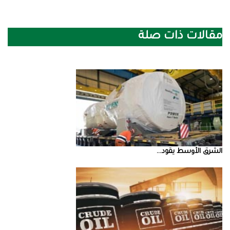
مقالات ذات صلة
الشرق‭ ‬الأوسط‭ ‬يقود‭ ...