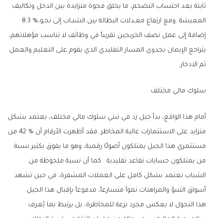
‬المعيشة‭. ‬ومع‭ ‬ارتفاع‭ ‬معـدلات‭ ‬البطالة‭ ‬بين‭ ‬الشبـاب‭ ‬إلى‭ ‬نحـو‭ ‬8‭.‬3‭ %‬،‭
‬ثم‭ ‬الادخار‭ .‬
سلوك‭ ‬مالي‭ ‬مختلف
‬أسواق‭ ‬التنبؤ‭ ‬والمراهنات‭ ‬نمواً‭ ‬متسارعاً،‭ ‬مدفوعاً‭ ‬بإقبال‭ ‬هذا‭ ‬الجيل‭.‬