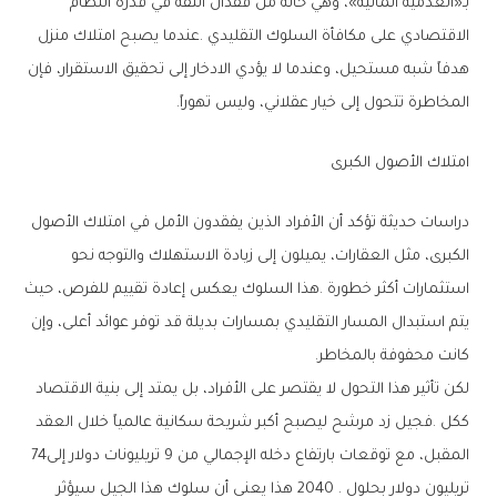
‬المخاطرة‭ ‬تتحول‭ ‬إلى‭ ‬خيار‭ ‬عقلاني،‭ ‬وليس‭ ‬تهوراً‭.‬
امتلاك‭ ‬الأصول‭ ‬الكبرى
‬كانت‭ ‬محفوفة‭ ‬بالمخاطر‭.‬
‬المقبل،‭ ‬مع‭ ‬توقعات‭ ‬بارتفاع‭ ‬دخله‭ ‬الإجمالي‭ ‬من‭ ‬9‭ ‬تريليونات‭ ‬دولار‭ ‬إلى‭ ‬74‭