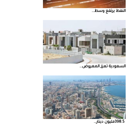
النفط‭ ‬يرتفع‭ ‬وسط‭ ...
السعودية‭ ‬تعزز‭ ‬المعروض‭ ...
398.5‭ ‬مليون‭ ‬دينار‭ ...