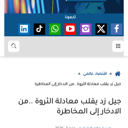
تابعونا
القائمة
بحث
عودة
اقتصاد عالمي
إلى
جيل‭ ‬زد‭ ‬يقلب‭ ‬معادلة‭ ‬الثروة‭.. ‬من‭ ‬الادخار‭ ‬إلى‭ ‬المخاطرة
الصفحة
الرئيسية
‬الادخار‭ ‬إلى‭ ‬المخاطرة