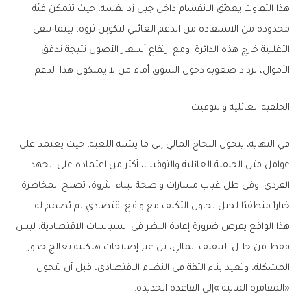
‬الأموال،‭ ‬تزداد‭ ‬صعوبة‭ ‬دخول‭ ‬السوق‭ ‬أمام‭ ‬من‭ ‬لا‭ ‬يملكون‭ ‬هذا‭ ‬الدعم‭.‬
الخلفية‭ ‬العائلية‭ ‬والتوقيت
‬خياراً‭ ‬منطقيًا‭ ‬لجيل‭ ‬يحاول‭ ‬التكيف‭ ‬مع‭ ‬واقع‭ ‬اقتصادي‭ ‬لم‭ ‬يُصمم‭ ‬له‭.‬
‬‮«‬المقامرة‭ ‬المالية‮»‬‭ ‬إلى‭ ‬القاعدة‭ ‬الجديدة‭.‬