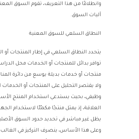
‬آليات‭ ‬السوق‭.‬
النطاق‭ ‬السلعي‭ ‬للسوق‭ ‬المعنية
‬منتجات‭ ‬أو‭ ‬خدمات‭ ‬بديلة‭ ‬يوسع‭ ‬من‭ ‬دائرة‭ ‬المنافسة‭ ‬ويحدّ‭ ‬من‭ ‬قدرة‭ ‬المشروع‭ ‬على‭ ‬الانفراد‭ ‬بالسوق‭.‬
‬يظل‭ ‬غير‭ ‬مباشر‭ ‬في‭ ‬تحديد‭ ‬حدود‭ ‬السوق‭ ‬الأصلية‭ ‬والبديلة‭.‬