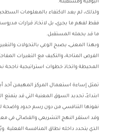
‬اليومية‭ ‬ومستقبله‭.‬
‬ما‭ ‬قد‭ ‬يحمله‭ ‬المستقبل‭.‬
‬المحيطة‭ ‬واتخاذ‭ ‬خطوات‭ ‬استراتيجية‭ ‬ناجحة‭ ‬نحو‭ ‬المستقبل‭.‬
‬نفوذها‭ ‬التنافسي‭ ‬من‭ ‬دون‭ ‬رسم‭ ‬حدود‭ ‬واضحة‭ ‬لهذه‭ ‬السوق،‭ ‬سواء‭ ‬من‭ ‬حيث‭ ‬طبيعتها‭ ‬أو‭ ‬امتدادها‭.‬