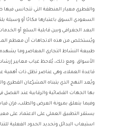
‬البعد‭ ‬الجغرافي‭ ‬وبين‭ ‬قابلية‭ ‬السلع‭ ‬أو‭ ‬الخدمات‭ ‬للاستعاضة‭ ‬عنها‭ ‬أو‭ ‬الاختيار‭ ‬بين‭ ‬بدائلها‭ ‬داخل‭ ‬منطقة‭ ‬معينة‭.‬
‬قاعدة‭ ‬العملاء،‭ ‬وهي‭ ‬عناصر‭ ‬تظل‭ ‬ذات‭ ‬أهمية‭ ‬عملية‭ ‬في‭ ‬تقييم‭ ‬ما‭ ‬إذا‭ ‬كان‭ ‬المشروع‭ ‬يتمتع‭ ‬بمركز‭ ‬مهيمن‭ ‬من‭ ‬عدمه‭.‬
‬بها‭ ‬الجهات‭ ‬القضائية‭ ‬والرقابية‭ ‬عند‭ ‬الفصل‭ ‬في‭ ‬النزاعات‭ ‬ذات‭ ‬الصلة‭ ‬بالمراكز‭ ‬المهيمنة‭ ‬وحدود‭ ‬السوق‭ ‬المعنية‭.‬
‬استيعاب‭ ‬البدائل‭ ‬وتحديد‭ ‬الحدود‭ ‬الفعلية‭ ‬للتنافس‭ ‬داخلها‭.‬