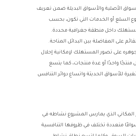
‬سعرها‭ ‬وخصائصها‭ ‬وأوجه‭ ‬استعمالها،‭ ‬قابلة‭ ‬للاستعاضة‭ ‬عنها‭ ‬أو‭ ‬للاختيار‭ ‬بين‭ ‬بدائلها‭ ‬لتلبية‭ ‬حاجة‭ ‬معيّنة‭ ‬للمستهلك‭ ‬داخل‭ ‬منطقة‭ ‬جغرافية‭ ‬محددة‭.