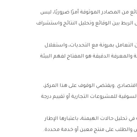
‬الذي‭ ‬يتحدد‭ ‬داخله‭ ‬نطاق‭ ‬المنافسة‭ ‬الفعلية‭. ‬ويُعرّف‭ ‬هذا‭ ‬المفهوم‭ ‬بوجه‭ ‬عام‭ ‬بأنه‭ ‬المجال‭ ‬الذي‭ ‬يلتقي‭ ‬فيه‭ ‬العرض‭ ‬والطلب‭ ‬على‭ ‬منتج‭ ‬معين‭ ‬أو‭ ‬خدمة‭ ‬محددة‭.