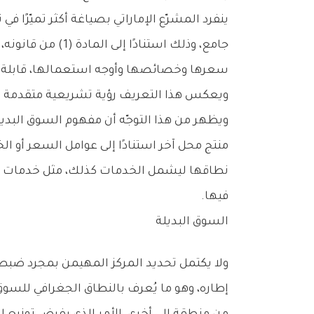
‬ويعكس‭ ‬هذا‭ ‬التعريف‭ ‬رؤية‭ ‬تشريعية‭ ‬متقدمة‭ ‬تربط‭ ‬بين‭ ‬البعد‭ ‬الاقتصادي‭ ‬للسوق‭ ‬وبين‭ ‬السلوك‭ ‬الاستهلاكي‭ ‬القائم‭ ‬على‭ ‬المفاضلة‭ ‬بين‭ ‬البدائل‭ ‬المتاحة‭.‬
‬فيها‭.‬
السوق‭ ‬البديلة