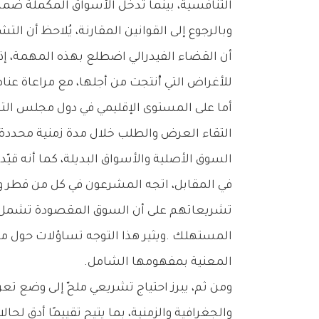
‬التنافسية،‭ ‬بينما‭ ‬تدخل‭ ‬الأسواق‭ ‬المكملة‭ ‬ضمن‭ ‬دائرة‭ ‬التحليل‭ ‬بوصفها‭ ‬عوامل‭ ‬مساندة‭ ‬قد‭ ‬تعزز‭ ‬أو‭ ‬تحدّ‭ ‬من‭ ‬قوة‭ ‬المشروع‭ ‬في‭ ‬السوق‭ ‬الأساسية‭.‬
‬للأغراض‭ ‬التي‭ ‬أُنتجت‭ ‬من‭ ‬أجلها،‭ ‬مع‭ ‬مراعاة‭ ‬عناصر‭ ‬السعر‭ ‬والاستخدام‭ ‬والنوعية‭. ‬وقد‭ ‬وسّعت‭ ‬المحاكم‭ ‬هذا‭ ‬المفهوم‭ ‬ليشمل‭ ‬الخدمات‭ ‬إلى‭ ‬جانب‭ ‬المنتجات‭.‬
‬السوق‭ ‬الأصلية‭ ‬والأسواق‭ ‬البديلة،‭ ‬كما‭ ‬أنه‭ ‬قيّد‭ ‬المفهوم‭ ‬بعنصر‭ ‬الزمن‭ ‬على‭ ‬نحو‭ ‬قد‭ ‬يحدّ‭ ‬من‭ ‬دقته‭ ‬التحليلية‭.‬
‬المعنية‭ ‬بمفهومها‭ ‬الشامل‭.‬
‬والجغرافية‭ ‬والزمنية،‭ ‬بما‭ ‬يتيح‭ ‬تقييمًا‭ ‬أدق‭ ‬لحالات‭ ‬الهيمنة‭ ‬ويعزز‭ ‬فاعلية‭ ‬تطبيق‭ ‬قواعد‭ ‬المنافسة‭ ‬ومنع‭ ‬الاحتكار‭.‬