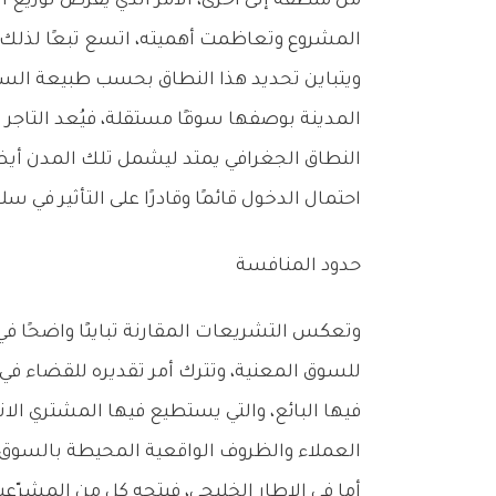
‬المشروع‭ ‬وتعاظمت‭ ‬أهميته،‭ ‬اتسع‭ ‬تبعًا‭ ‬لذلك‭ ‬النطاق‭ ‬الجغرافي‭ ‬للسوق‭ ‬التي‭ ‬يعمل‭ ‬ضمنها‭.‬
‬احتمال‭ ‬الدخول‭ ‬قائمًا‭ ‬وقادرًا‭ ‬على‭ ‬التأثير‭ ‬في‭ ‬سلوك‭ ‬المشروع‭ ‬داخل‭ ‬السوق‭.‬
حدود‭ ‬المنافسة
‬العملاء‭ ‬والظروف‭ ‬الواقعية‭ ‬المحيطة‭ ‬بالسوق‭.‬